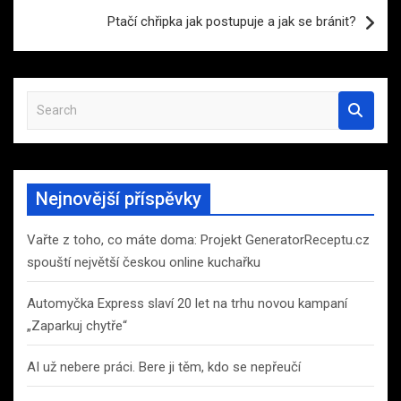
příspěvek
Ptačí chřipka jak postupuje a jak se bránit?
S
e
a
r
c
Nejnovější příspěvky
h
Vařte z toho, co máte doma: Projekt GeneratorReceptu.cz
spouští největší českou online kuchařku
Automyčka Express slaví 20 let na trhu novou kampaní
„Zaparkuj chytře“
AI už nebere práci. Bere ji těm, kdo se nepřeučí