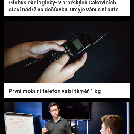
Globus ekologicky- v pražských Čakovicích
staví nádrž na dešťovku, umyje vám s ní auto
První mobilní telefon vážil téměř 1 kg