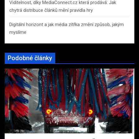
Viditelnost, díky MediaConnect.cz která prodává: Jak
chytrá distribuce článků mění pravidla hry
Digitální horizont a jak média zítřka změní způsob, jakým
myslíme
Podobné články