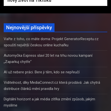
nový život na Tiktoku
Nejnovější příspěvky
Vařte z toho, co máte doma: Projekt GeneratorReceptu.cz
spouští největší českou online kuchařku
Automyčka Express slaví 20 let na trhu novou kampaní
„Zaparkuj chytře“
AI už nebere práci. Bere ji těm, kdo se nepřeučí
Viditelnost, díky MediaConnect.cz která prodává: Jak chytrá
distribuce článků mění pravidla hry
Digitální horizont a jak média zítřka změní způsob, jakým
myslíme