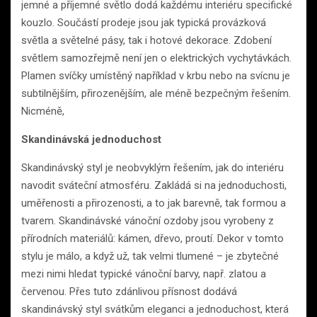
jemné a příjemné světlo dodá každému interiéru specifické
kouzlo. Součástí prodeje jsou jak typická provázková
světla a světelné pásy, tak i hotové dekorace. Zdobení
světlem samozřejmě není jen o elektrických vychytávkách.
Plamen svíčky umístěný například v krbu nebo na svícnu je
subtilnějším, přirozenějším, ale méně bezpečným řešením.
Nicméně,
Skandinávská jednoduchost
Skandinávský styl je neobvyklým řešením, jak do interiéru
navodit sváteční atmosféru. Zakládá si na jednoduchosti,
uměřenosti a přirozenosti, a to jak barevně, tak formou a
tvarem. Skandinávské vánoční ozdoby jsou vyrobeny z
přírodních materiálů: kámen, dřevo, proutí. Dekor v tomto
stylu je málo, a když už, tak velmi tlumené – je zbytečné
mezi nimi hledat typické vánoční barvy, např. zlatou a
červenou. Přes tuto zdánlivou přísnost dodává
skandinávský styl svátkům eleganci a jednoduchost, která