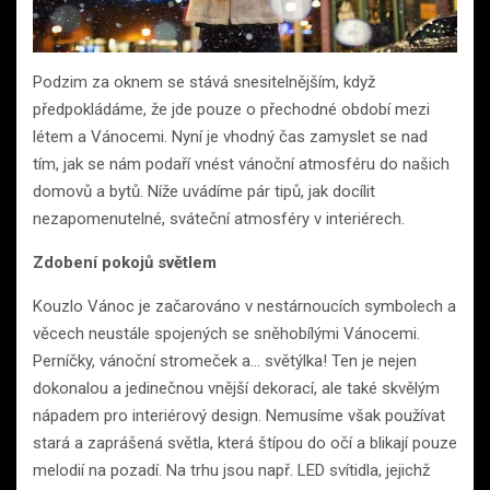
Podzim za oknem se stává snesitelnějším, když
předpokládáme, že jde pouze o přechodné období mezi
létem a Vánocemi. Nyní je vhodný čas zamyslet se nad
tím, jak se nám podaří vnést vánoční atmosféru do našich
domovů a bytů. Níže uvádíme pár tipů, jak docílit
nezapomenutelné, sváteční atmosféry v interiérech.
Zdobení pokojů světlem
Kouzlo Vánoc je začarováno v nestárnoucích symbolech a
věcech neustále spojených se sněhobílými Vánocemi.
Perníčky, vánoční stromeček a… světýlka! Ten je nejen
dokonalou a jedinečnou vnější dekorací, ale také skvělým
nápadem pro interiérový design. Nemusíme však používat
stará a zaprášená světla, která štípou do očí a blikají pouze
melodií na pozadí. Na trhu jsou např. LED svítidla, jejichž