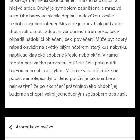
odkazuje na mikulášské oblečení, mašle na dárcích a
hřejivá srdce. Druhý je symbolem zasněžené a mrazivé
aury. Obě barvy se skvěle doplňují a dokážou skvěle
ozdobit nejeden interiér. Můžeme je použít jak při tvorbě
drobných ozdob, zdobení vánočního stromečku, tak v
případě nádobí či oblečení, dek, povlečení. Může být dobrý
nápad osvěžit na svátky bílým nátěrem starý kus nábytku,
například klasické zdobené křeslo nebo skříň. V rámci
tohoto barevného provedení můžete čela polic natřít
barvou nebo obložit dýhou. V druhé variantě můžeme
použít samolepící dýhu. Jeho použití je tak snadné a
neinvazivní, že po skončení prázdninového období jej
budeme schopni velmi jednoduchým způsobem odstranit.
Navigace
Aromatické svíčky
pro