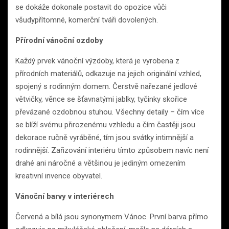
se dokáže dokonale postavit do opozice vůči
všudypřítomné, komerční tváři dovolených.
Přírodní vánoční ozdoby
Každý prvek vánoční výzdoby, která je vyrobena z
přírodních materiálů, odkazuje na jejich originální vzhled,
spojený s rodinným domem. Čerstvě nařezané jedlové
větvičky, věnce se šťavnatými jablky, tyčinky skořice
převázané ozdobnou stuhou. Všechny detaily – čím více
se blíží svému přirozenému vzhledu a čím častěji jsou
dekorace ručně vyráběné, tím jsou svátky intimnější a
rodinnější. Zařizování interiéru tímto způsobem navíc není
drahé ani náročné a většinou je jediným omezením
kreativní invence obyvatel.
Vánoční barvy v interiérech
Červená a bílá jsou synonymem Vánoc. První barva přímo