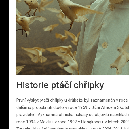
Historie ptáčí chřipky
První výskyt ptáčí chřipky u drůbeže byl zaznamenán v roce 18
dalšímu propuknutí došlo v roce 1959 v Jižní Africe a Skotsk
pravidelně. Významná ohniska nákazy se objevila například 
roce 1994 v Mexiku, v roce 1997 v Hongkongu, v letech 2003
Turecku. Největší pandemie propukla v letech 2006-2011, kdy