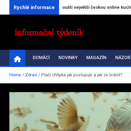
Skip
Rychlé informace
rReceptu.cz spouští největší českou online kuchařku
to
content
INFORMAČNÍ-TÝDENÍ
Přehled zpravodajství a informací
DOMÁCÍ
NOVINKY
MAGAZÍN
NÁZOR
Home
Zdraví
Ptačí chřipka jak postupuje a jak se bránit?