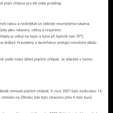
 ptačí chřipce pro lidi stále probíhají.
 mytí rukou a nedotýkat se obličeje neumytýma rukama.
cky jako rukavice, oděvy a respirátor.
řipky je citlivý na teplo a hyne při teplotě nad 70°C.
na drůbež. Pravidelný a dezinfekce snižující množství úklidu
ížit riziko šíření ptačích chřipek. Je důležité v tomto
kolik ohnisek ptačích chřipek. V roce 2007 bylo evidováno 14
 ohnisko na Zlínsku, kde bylo utraceno přes 6 tisíc kusů