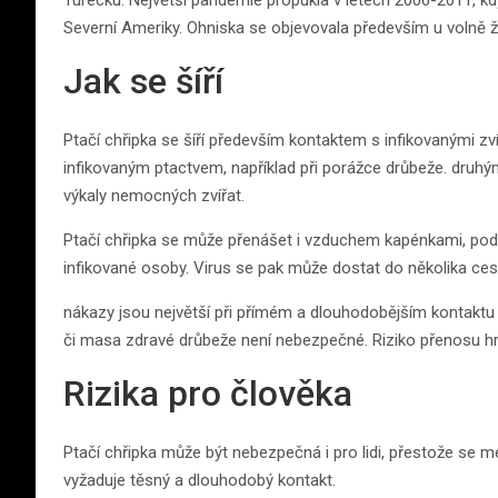
Severní Ameriky. Ohniska se objevovala především u volně ž
Jak se šíří
Ptačí chřipka se šíří především kontaktem s infikovanými zv
infikovaným ptactvem, například při porážce drůbeže. druh
výkaly nemocných zvířat.
Ptačí chřipka se může přenášet i vzduchem kapénkami, podob
infikované osoby. Virus se pak může dostat do několika cest
nákazy jsou největší při přímém a dlouhodobějším kontakt
či masa zdravé drůbeže není nebezpečné. Riziko přenosu h
Rizika pro člověka
Ptačí chřipka může být nebezpečná i pro lidi, přestože se me
vyžaduje těsný a dlouhodobý kontakt.