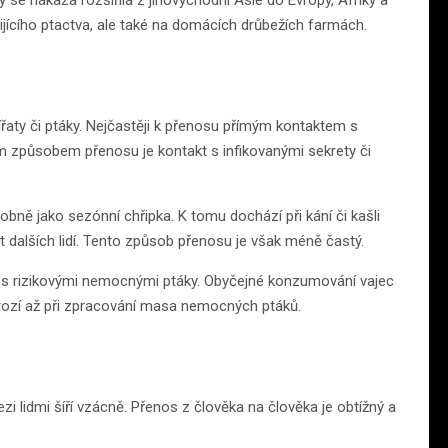
ijícího ptactva, ale také na domácích drůbežích farmách.
ířaty či ptáky. Nejčastěji k přenosu přímým kontaktem s
ým způsobem přenosu je kontakt s infikovanými sekrety či
ně jako sezónní chřipka. K tomu dochází při kání či kašli
 dalších lidí. Tento způsob přenosu je však méně častý.
u s rizikovými nemocnými ptáky. Obyčejné konzumování vajec
rozí až při zpracování masa nemocných ptáků.
zi lidmi šíří vzácně. Přenos z člověka na člověka je obtížný a