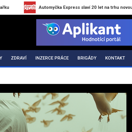
Automyčka Express slaví 20 let na trhu novou kampaní „Zapa
K.CZ
Y
ZDRAVÍ
INZERCE PRÁCE
BRIGÁDY
KONTAKT