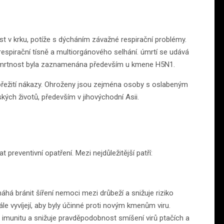
t v krku, potíže s dýcháním závažné respirační problémy.
spirační tísně a multiorgánového selhání. úmrtí se udává
á úmrtnost byla zaznamenána především u kmene H5N1.
 přežití nákazy. Ohroženy jsou zejména osoby s oslabeným
ských životů, především v jihovýchodní Asii.
t preventivní opatření. Mezi nejdůležitější patří:
há bránit šíření nemoci mezi drůbeží a snižuje riziko
le vyvíjejí, aby byly účinné proti novým kmenům viru.
e imunitu a snižuje pravděpodobnost smíšení virů ptačích a