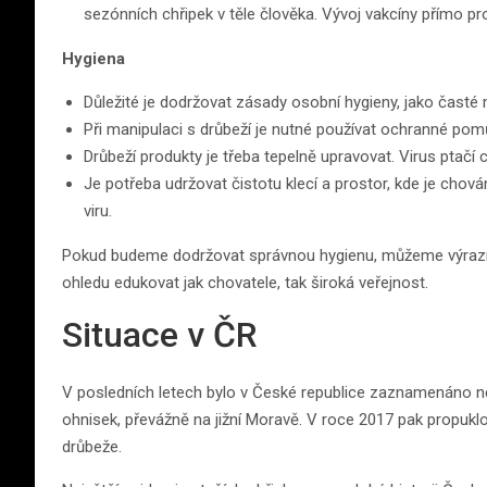
sezónních chřipek v těle člověka. Vývoj vakcíny přímo proti
Hygiena
Důležité je dodržovat zásady osobní hygieny, jako časté
Při manipulaci s drůbeží je nutné používat ochranné pomů
Drůbeží produkty je třeba tepelně upravovat. Virus ptačí ch
Je potřeba udržovat čistotu klecí a prostor, kde je chová
viru.
Pokud budeme dodržovat správnou hygienu, můžeme výrazně sn
ohledu edukovat jak chovatele, tak široká veřejnost.
Situace v ČR
V posledních letech bylo v České republice zaznamenáno ně
ohnisek, převážně na jižní Moravě. V roce 2017 pak propuklo
drůbeže.