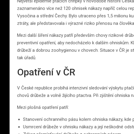
Největší epidemie ptačích chřipky v novodobé historii Česk
zaznamenáno více než 120 ohnisek nákazy napříč celou repu
Vysočina a střední Čechy. Bylo utraceno přes 1,5 milionu 
ztráty, ale představovala i výrazné riziko přenosu na člověka
Mezi další šíření nákazy patří především chovy rizikové drůb
preventivní opatření, aby nedocházelo k dalším ohniskům. 
drůbeží a dobrou zoohygienou v chovech. Situace v ČR je st
tak úřadů.
Opatření v ČR
V České republice probíhá intenzivní sledování výskytu ptačí
chovů drůbeže a volně žijícího ptactva. Při zjištění ohnisk
Mezi plošná opatření patří:
Stanovení ochranného pásu kolem ohniska nákazy, kde pla
Usmrcení drůbeže v ohnisku nákazy a její neškodné odst