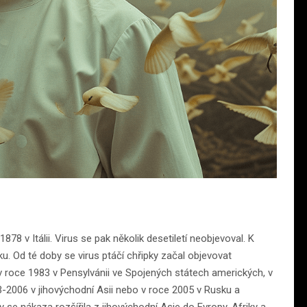
78 v Itálii. Virus se pak několik desetiletí neobjevoval. K
u. Od té doby se virus ptáčí chřipky začal objevovat
v roce 1983 v Pensylvánii ve Spojených státech amerických, v
-2006 v jihovýchodní Asii nebo v roce 2005 v Rusku a
 se nákaza rozšířila z jihovýchodní Asie do Evropy, Afriky a