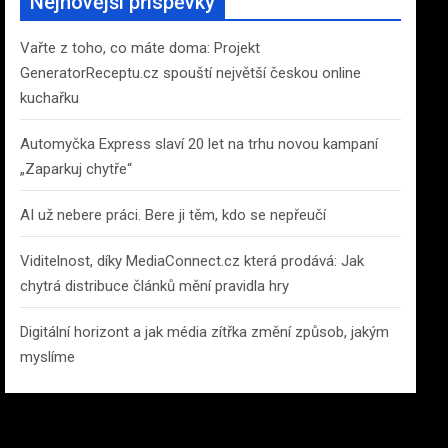
Nejnovější příspěvky
h
Vařte z toho, co máte doma: Projekt
GeneratorReceptu.cz spouští největší českou online
kuchařku
Automyčka Express slaví 20 let na trhu novou kampaní
„Zaparkuj chytře“
AI už nebere práci. Bere ji těm, kdo se nepřeučí
Viditelnost, díky MediaConnect.cz která prodává: Jak
chytrá distribuce článků mění pravidla hry
Digitální horizont a jak média zítřka změní způsob, jakým
myslíme