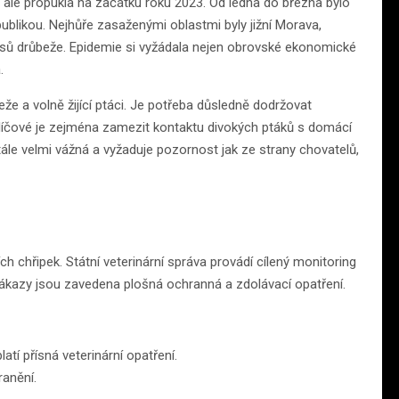
a ale propukla na začátku roku 2023. Od ledna do března bylo
blikou. Nejhůře zasaženými oblastmi byly jižní Morava,
kusů drůbeže. Epidemie si vyžádala nejen obrovské ekonomické
.
eže a volně žijící ptáci. Je potřeba důsledně dodržovat
Klíčové je zejména zamezit kontaktu divokých ptáků s domácí
ále velmi vážná a vyžaduje pozornost jak ze strany chovatelů,
ch chřipek. Státní veterinární správa provádí cílený monitoring
a nákazy jsou zavedena plošná ochranná a zdolávací opatření.
tí přísná veterinární opatření.
ranění.