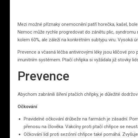
Mezi možné příznaky onemocnění patří horečka, kašel, boles
Nemoc může rychle progredovat do zánětu plic, syndromu re
kolem 60%, ale záleží na konkrétním subtypu viru. Vysok
Prevence a včasná léčba antivirovými léky jsou klíčové pro
imunitním systémem. Ptačí chřipka si vyžádala již stovky lid
Prevence
Abychom zabránili šíření ptačích chřipky, je důležité dodržova
Očkování
Pravidelné očkování drůbeže na farmách je zásadní. Pomá
přenosu na člověka. Vakcíny proti ptačí chřipce se neustá
Očkování lidí proti sezónní chřipce také pomáhá. Zvyšuj