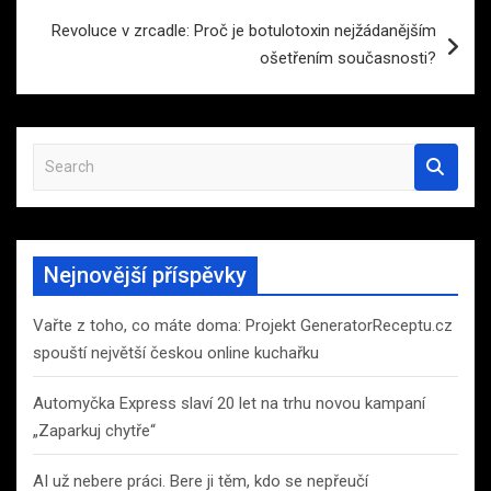
Revoluce v zrcadle: Proč je botulotoxin nejžádanějším
ošetřením současnosti?
S
e
a
r
c
Nejnovější příspěvky
h
Vařte z toho, co máte doma: Projekt GeneratorReceptu.cz
spouští největší českou online kuchařku
Automyčka Express slaví 20 let na trhu novou kampaní
„Zaparkuj chytře“
AI už nebere práci. Bere ji těm, kdo se nepřeučí