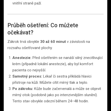
vnitřní straně paží.
Průběh ošetření: Co můžete
očekávat?
Zákrok trvá obvykle
30 až 60 minut
v závislosti na
rozsahu ošetřované plochy.
Anestezie:
Před ošetřením se nanáší silný znecitlivující
krém (případně lokální anestezie), aby byl komfort
pacienta co nejvyšší.
Samotný proces:
Lékař či sestra přikládá hlavici
přístroje na kůži. Můžete cítit mírný tlak a teplo.
Po zákroku:
Kůže bude začervenalá a může se objevit
mírný otok (podobně jako po intenzivnějším slunění).
Tento stav obvykle odezní během 24–48 hodin.