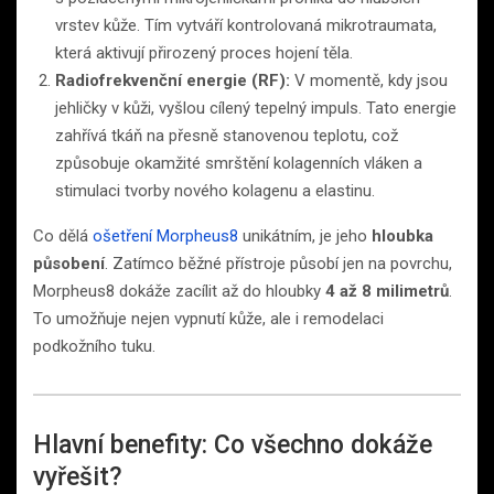
vrstev kůže. Tím vytváří kontrolovaná mikrotraumata,
která aktivují přirozený proces hojení těla.
Radiofrekvenční energie (RF):
V momentě, kdy jsou
jehličky v kůži, vyšlou cílený tepelný impuls. Tato energie
zahřívá tkáň na přesně stanovenou teplotu, což
způsobuje okamžité smrštění kolagenních vláken a
stimulaci tvorby nového kolagenu a elastinu.
Co dělá
ošetření Morpheus8
unikátním, je jeho
hloubka
působení
. Zatímco běžné přístroje působí jen na povrchu,
Morpheus8 dokáže zacílit až do hloubky
4 až 8 milimetrů
.
To umožňuje nejen vypnutí kůže, ale i remodelaci
podkožního tuku.
Hlavní benefity: Co všechno dokáže
vyřešit?