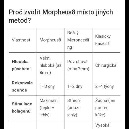
Proč zvolit Morpheus8 místo jiných
metod?
Běžný
Klasický
Vlastnost
Morpheus8
Microneedli
Facelift
ng
Velmi
Hloubka
Povrchová
hluboká (až
Chirurgická
působení
(max 2mm)
8mm)
Rekonvale
1–3 dny
1–2 dny
2–4 týdny
scence
Maximální
Střední
Žádná (jen
Stimulace
(teplo +
(pouze
posun
kolagenu
jehly)
jehly)
kůže)
Vysoká