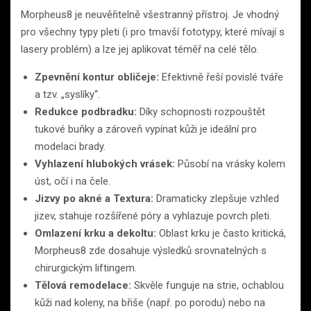
Morpheus8 je neuvěřitelně všestranný přístroj. Je vhodný
pro všechny typy pleti (i pro tmavší fototypy, které mívají s
lasery problém) a lze jej aplikovat téměř na celé tělo.
Zpevnění kontur obličeje:
Efektivně řeší povislé tváře
a tzv. „syslíky“.
Redukce podbradku:
Díky schopnosti rozpouštět
tukové buňky a zároveň vypínat kůži je ideální pro
modelaci brady.
Vyhlazení hlubokých vrásek:
Působí na vrásky kolem
úst, očí i na čele.
Jizvy po akné a Textura:
Dramaticky zlepšuje vzhled
jizev, stahuje rozšířené póry a vyhlazuje povrch pleti.
Omlazení krku a dekoltu:
Oblast krku je často kritická,
Morpheus8 zde dosahuje výsledků srovnatelných s
chirurgickým liftingem.
Tělová remodelace:
Skvěle funguje na strie, ochablou
kůži nad koleny, na břiše (např. po porodu) nebo na