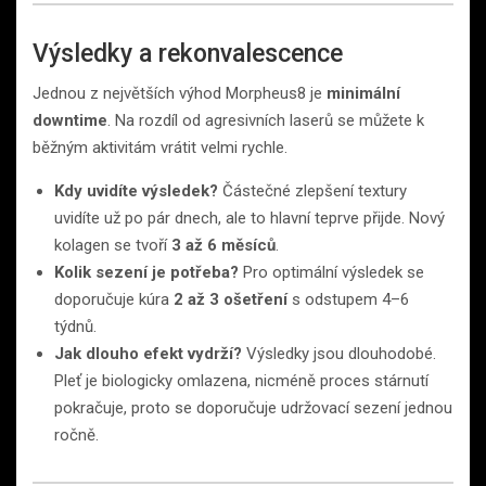
Výsledky a rekonvalescence
Jednou z největších výhod Morpheus8 je
minimální
downtime
. Na rozdíl od agresivních laserů se můžete k
běžným aktivitám vrátit velmi rychle.
Kdy uvidíte výsledek?
Částečné zlepšení textury
uvidíte už po pár dnech, ale to hlavní teprve přijde. Nový
kolagen se tvoří
3 až 6 měsíců
.
Kolik sezení je potřeba?
Pro optimální výsledek se
doporučuje kúra
2 až 3 ošetření
s odstupem 4–6
týdnů.
Jak dlouho efekt vydrží?
Výsledky jsou dlouhodobé.
Pleť je biologicky omlazena, nicméně proces stárnutí
pokračuje, proto se doporučuje udržovací sezení jednou
ročně.