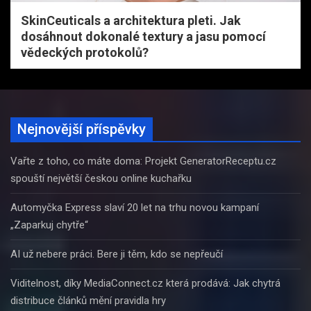
SkinCeuticals a architektura pleti. Jak
dosáhnout dokonalé textury a jasu pomocí
vědeckých protokolů?
Nejnovější příspěvky
Vařte z toho, co máte doma: Projekt GeneratorReceptu.cz
spouští největší českou online kuchařku
Automyčka Express slaví 20 let na trhu novou kampaní
„Zaparkuj chytře“
AI už nebere práci. Bere ji těm, kdo se nepřeučí
Viditelnost, díky MediaConnect.cz která prodává: Jak chytrá
distribuce článků mění pravidla hry