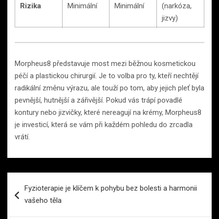
Rizika
Minimální
Minimální
(narkóza,
jizvy)
Morpheus8 představuje most mezi běžnou kosmetickou
péčí a plastickou chirurgií. Je to volba pro ty, kteří nechtějí
radikální změnu výrazu, ale touží po tom, aby jejich pleť byla
pevnější, hutnější a zářivější. Pokud vás trápí povadlé
kontury nebo jizvičky, které nereagují na krémy, Morpheus8
je investicí, která se vám při každém pohledu do zrcadla
vrátí.
Navigace
Fyzioterapie je klíčem k pohybu bez bolesti a harmonii
pro
vašeho těla
příspěvek