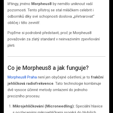
liftingy, jméno
Morpheus8
by nemělo uniknout vaší
pozornosti. Tento přístroj se stal miláčkem celebrit i
odborníků díky své schopnosti doslova „přetvarovat“
obličej i tělo zevnitř.
Pojďme si podrobně představit, proč je Morpheus8
považován za zlatý standard v neinvazivním zpevňování
pleti.
Co je Morpheus8 a jak funguje?
Morpheus8 Praha
není jen obyčejné ošetření; je to
frakční
jehličková radiofrekvence
. Tato technologie kombinuje
dvě vysoce účinné metody omlazení do jednoho
precizního procesu:
Mikrojehličkování (Microneedling):
Speciální hlavice
s pozlacenými mikrojehličkami proniká do hlubších