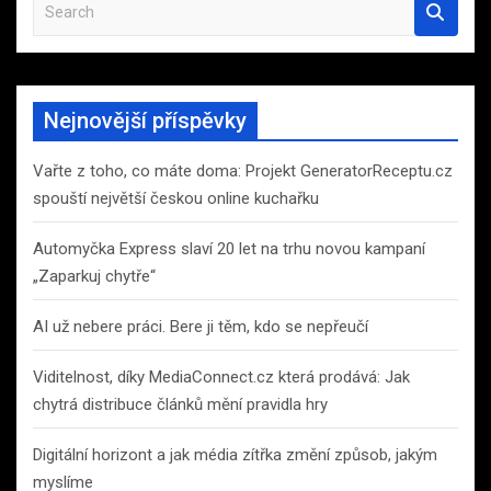
S
e
a
r
c
Nejnovější příspěvky
h
Vařte z toho, co máte doma: Projekt GeneratorReceptu.cz
spouští největší českou online kuchařku
Automyčka Express slaví 20 let na trhu novou kampaní
„Zaparkuj chytře“
AI už nebere práci. Bere ji těm, kdo se nepřeučí
Viditelnost, díky MediaConnect.cz která prodává: Jak
chytrá distribuce článků mění pravidla hry
Digitální horizont a jak média zítřka změní způsob, jakým
myslíme