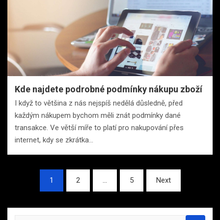
Kde najdete podrobné podmínky nákupu zboží
I když to většina z nás nejspíš nedělá důsledně, před
každým nákupem bychom měli znát podmínky dané
transakce. Ve větší míře to platí pro nakupování přes
internet, kdy se zkrátka…
Stránkování
1
2
…
5
Next
příspěvků