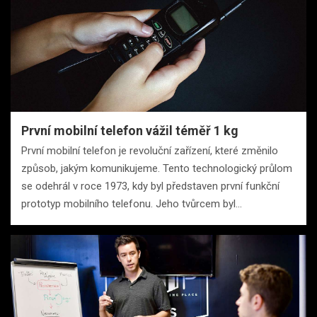
První mobilní telefon vážil téměř 1 kg
První mobilní telefon je revoluční zařízení, které změnilo
způsob, jakým komunikujeme. Tento technologický průlom
se odehrál v roce 1973, kdy byl představen první funkční
prototyp mobilního telefonu. Jeho tvůrcem byl…