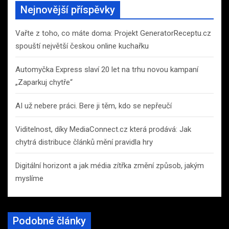
c
Nejnovější příspěvky
h
Vařte z toho, co máte doma: Projekt GeneratorReceptu.cz
spouští největší českou online kuchařku
Automyčka Express slaví 20 let na trhu novou kampaní
„Zaparkuj chytře“
AI už nebere práci. Bere ji těm, kdo se nepřeučí
Viditelnost, díky MediaConnect.cz která prodává: Jak
chytrá distribuce článků mění pravidla hry
Digitální horizont a jak média zítřka změní způsob, jakým
myslíme
Podobné články