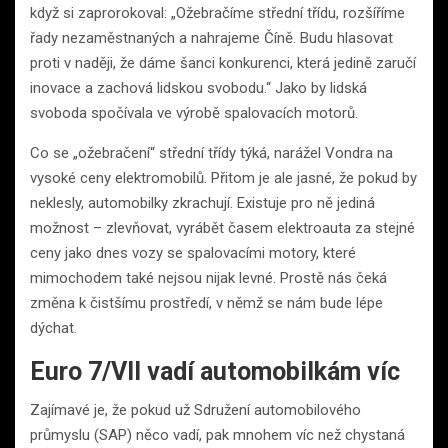
když si zaprorokoval: „Ožebračíme střední třídu, rozšíříme
řady nezaměstnaných a nahrajeme Číně. Budu hlasovat
proti v naději, že dáme šanci konkurenci, která jedině zaručí
inovace a zachová lidskou svobodu.“ Jako by lidská
svoboda spočívala ve výrobě spalovacích motorů.
Co se „ožebračení“ střední třídy týká, narážel Vondra na
vysoké ceny elektromobilů. Přitom je ale jasné, že pokud by
neklesly, automobilky zkrachují. Existuje pro ně jediná
možnost – zlevňovat, vyrábět časem elektroauta za stejné
ceny jako dnes vozy se spalovacími motory, které
mimochodem také nejsou nijak levné. Prostě nás čeká
změna k čistšímu prostředí, v němž se nám bude lépe
dýchat.
Euro 7/VII vadí automobilkám víc
Zajímavé je, že pokud už Sdružení automobilového
průmyslu (SAP) něco vadí, pak mnohem víc než chystaná