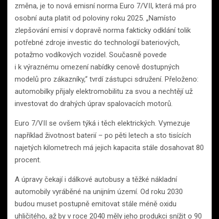
změna, je to nová emisní norma Euro 7/VII, která má pro
osobní auta platit od poloviny roku 2025. „Namísto
zlepšování emisí v dopravě norma fakticky odklání tolik
potřebné zdroje investic do technologií bateriových,
potažmo vodíkových vozidel. Současně povede
i k výraznému omezení nabídky cenově dostupných
modelů pro zákazníky,“ tvrdí zástupci sdružení. Přeloženo:
automobilky přijaly elektromobilitu za svou a nechtějí už
investovat do drahých úprav spalovacích motorů.
Euro 7/VII se ovšem týká i těch elektrických. Vymezuje
například životnost baterií – po pěti letech a sto tisících
najetých kilometrech má jejich kapacita stále dosahovat 80
procent.
A úpravy čekají i dálkové autobusy a těžké nákladní
automobily vyráběné na unijním území. Od roku 2030
budou muset postupně emitovat stále méně oxidu
uhličitého, až by v roce 2040 měly jeho produkci snížit o 90