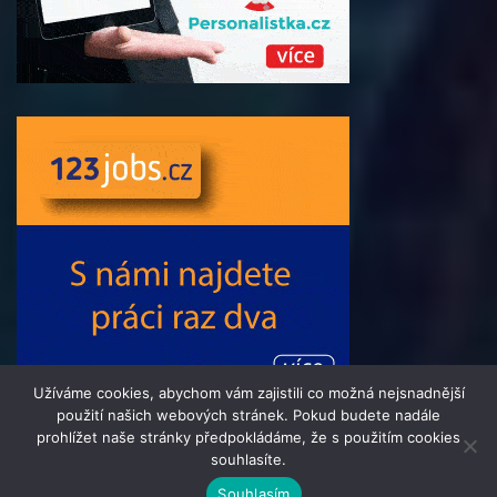
Užíváme cookies, abychom vám zajistili co možná nejsnadnější
použití našich webových stránek. Pokud budete nadále
prohlížet naše stránky předpokládáme, že s použitím cookies
souhlasíte.
© 2016 - 2024 Informacni-Tydenik.cz | člen skupiny 123jobs
Souhlasím
Media | Všechna práva vyhrazena | Theme by
MantraBrain