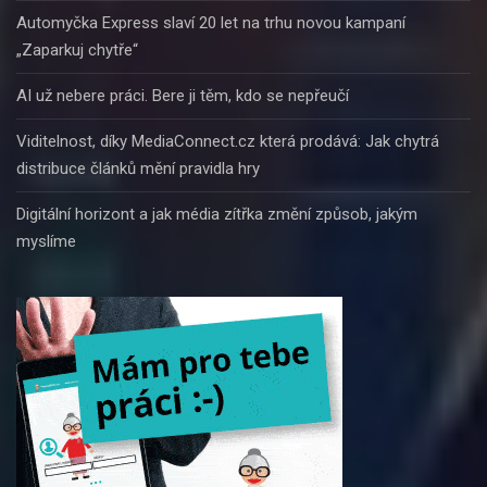
Automyčka Express slaví 20 let na trhu novou kampaní
„Zaparkuj chytře“
AI už nebere práci. Bere ji těm, kdo se nepřeučí
Viditelnost, díky MediaConnect.cz která prodává: Jak chytrá
distribuce článků mění pravidla hry
Digitální horizont a jak média zítřka změní způsob, jakým
myslíme