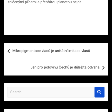
zničenými plícemi a přehřátou planetou nejde.
Navigace
Mikropigmentace vlasů je unikátní imitace vlasů
pro
příspěvek
Jen pro polovinu Čechů je důležitá odvaha
S
e
a
r