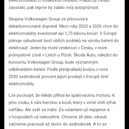
elektromobilitu či vodíkovou mobilitu. Pokud by Česko
zaostalo, pak teprve by zabilo svůj autoprůmysl.
Skupina Volkswagen Group se přesouvá k
dekarbonizované dopravě. Mezi roky 2023 a 2026 chce do
elektromobility investovat asi 1,75 bilionu korun. V Evropě
plánuje vybudovat šest obřích podniků na výrobu baterií do
elektroaut. Jeden by mohl vzniknout v Česku, v nové
průmyslové zóně v Líních u Plzně. Škoda Auto, náležící do
koncernu Volkswagen Group, bude významným
odběratelem baterií. Podle předpokladů budou v roce
2030 sedmdesát procent jejích prodejů v Evropě činit
elektromobily.
Lze pochopit, že někdo přilnul ke spalovacímu motoru. K
jeho zvuku, k vůni benzinu a kouři, který v zimě chrlí výfuk
nafťáku. Ale svět se mění. Za volantem už nepijeme a
v hospodách už nekouříme. Chceme žít déle, zdravě,
začneme pracovat až skoro do sedmdesáti. A to se