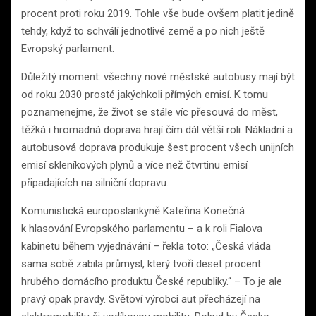
procent proti roku 2019. Tohle vše bude ovšem platit jedině
tehdy, když to schválí jednotlivé země a po nich ještě
Evropský parlament.
Důležitý moment: všechny nové městské autobusy mají být
od roku 2030 prosté jakýchkoli přímých emisí. K tomu
poznamenejme, že život se stále víc přesouvá do měst,
těžká i hromadná doprava hrají čím dál větší roli. Nákladní a
autobusová doprava produkuje šest procent všech unijních
emisí skleníkových plynů a více než čtvrtinu emisí
připadajících na silniční dopravu.
Komunistická europoslankyně Kateřina Konečná
k hlasování Evropského parlamentu – a k roli Fialova
kabinetu během vyjednávání – řekla toto: „Česká vláda
sama sobě zabila průmysl, který tvoří deset procent
hrubého domácího produktu České republiky.“ – To je ale
pravý opak pravdy. Světoví výrobci aut přecházejí na