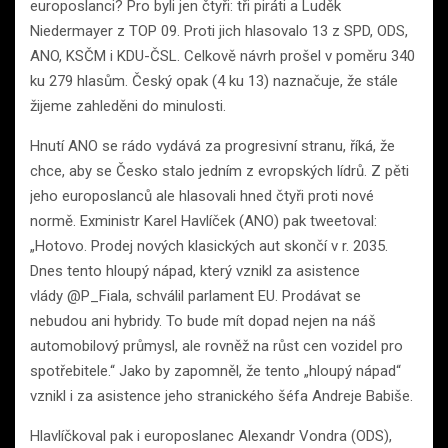
europoslanci? Pro byli jen čtyři: tři piráti a Luděk
Niedermayer z TOP 09. Proti jich hlasovalo 13 z SPD, ODS,
ANO, KSČM i KDU-ČSL. Celkově návrh prošel v poměru 340
ku 279 hlasům. Český opak (4 ku 13) naznačuje, že stále
žijeme zahleděni do minulosti.
Hnutí ANO se rádo vydává za progresivní stranu, říká, že
chce, aby se Česko stalo jedním z evropských lídrů. Z pěti
jeho europoslanců ale hlasovali hned čtyři proti nové
normě. Exministr Karel Havlíček (ANO) pak tweetoval:
„Hotovo. Prodej nových klasických aut skončí v r. 2035.
Dnes tento hloupý nápad, který vznikl za asistence
vlády @P_Fiala, schválil parlament EU. Prodávat se
nebudou ani hybridy. To bude mít dopad nejen na náš
automobilový průmysl, ale rovněž na růst cen vozidel pro
spotřebitele.“ Jako by zapomněl, že tento „hloupý nápad“
vznikl i za asistence jeho stranického šéfa Andreje Babiše.
Hlavlíčkoval pak i europoslanec Alexandr Vondra (ODS),