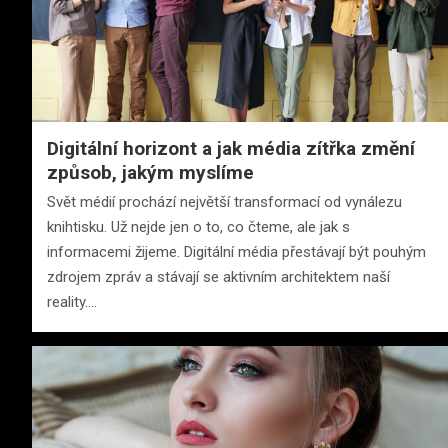
Digitální horizont a jak média zítřka změní
způsob, jakým myslíme
Svět médií prochází největší transformací od vynálezu
knihtisku. Už nejde jen o to, co čteme, ale jak s
informacemi žijeme. Digitální média přestávají být pouhým
zdrojem zpráv a stávají se aktivním architektem naší
reality.…