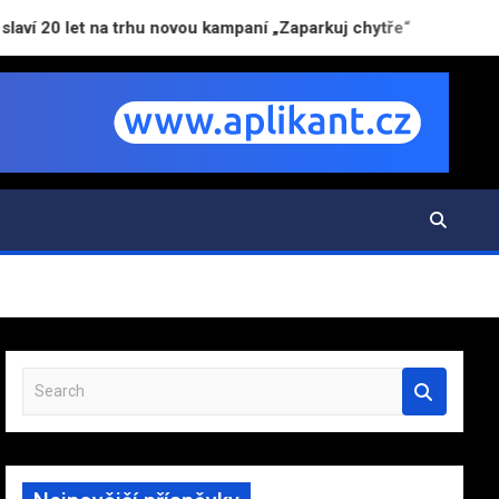
et na trhu novou kampaní „Zaparkuj chytře“
AI už 
S
e
a
r
c