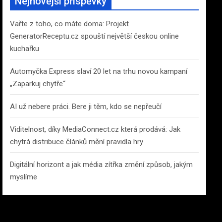
Nejnovější příspěvky
h
Vařte z toho, co máte doma: Projekt
GeneratorReceptu.cz spouští největší českou online
kuchařku
Automyčka Express slaví 20 let na trhu novou kampaní
„Zaparkuj chytře“
AI už nebere práci. Bere ji těm, kdo se nepřeučí
Viditelnost, díky MediaConnect.cz která prodává: Jak
chytrá distribuce článků mění pravidla hry
Digitální horizont a jak média zítřka změní způsob, jakým
myslíme