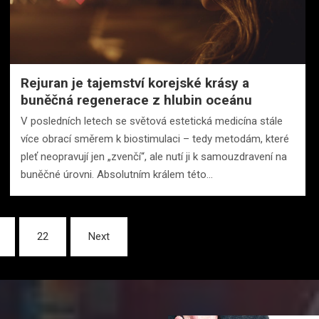
Rejuran je tajemství korejské krásy a
buněčná regenerace z hlubin oceánu
V posledních letech se světová estetická medicína stále
více obrací směrem k biostimulaci – tedy metodám, které
pleť neopravují jen „zvenčí“, ale nutí ji k samouzdravení na
buněčné úrovni. Absolutním králem této…
22
Next