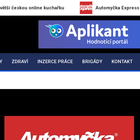
skou online kuchařku
Automyčka Express slaví 20 l
K.CZ
Y
ZDRAVÍ
INZERCE PRÁCE
BRIGÁDY
KONTAKT