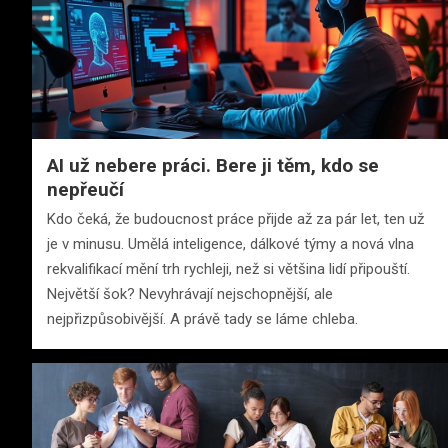
AI už nebere práci. Bere ji těm, kdo se
nepřeučí
Kdo čeká, že budoucnost práce přijde až za pár let, ten už
je v minusu. Umělá inteligence, dálkové týmy a nová vlna
rekvalifikací mění trh rychleji, než si většina lidí připouští.
Největší šok? Nevyhrávají nejschopnější, ale
nejpřizpůsobivější. A právě tady se láme chleba.