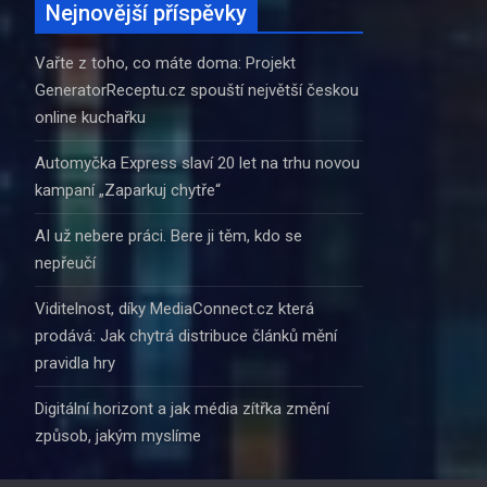
Nejnovější příspěvky
Vařte z toho, co máte doma: Projekt
GeneratorReceptu.cz spouští největší českou
online kuchařku
Automyčka Express slaví 20 let na trhu novou
kampaní „Zaparkuj chytře“
AI už nebere práci. Bere ji těm, kdo se
nepřeučí
Viditelnost, díky MediaConnect.cz která
prodává: Jak chytrá distribuce článků mění
pravidla hry
Digitální horizont a jak média zítřka změní
způsob, jakým myslíme