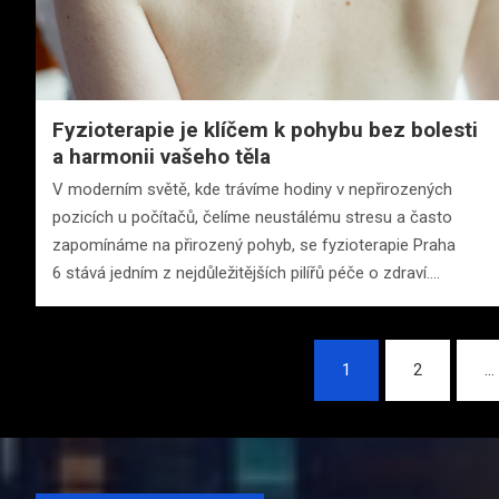
Fyzioterapie je klíčem k pohybu bez bolesti
a harmonii vašeho těla
V moderním světě, kde trávíme hodiny v nepřirozených
pozicích u počítačů, čelíme neustálému stresu a často
zapomínáme na přirozený pohyb, se fyzioterapie Praha
6 stává jedním z nejdůležitějších pilířů péče o zdraví.…
Stránkování
1
2
…
příspěvků