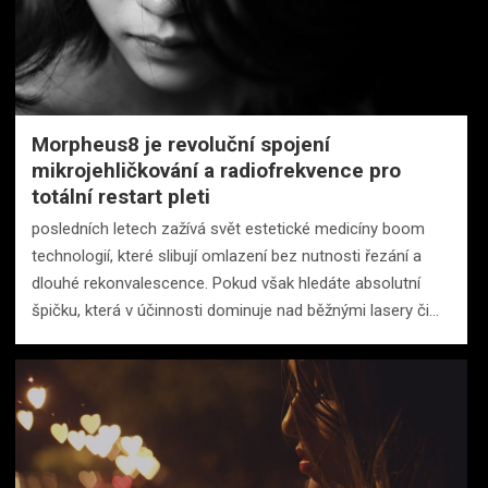
Morpheus8 je revoluční spojení
mikrojehličkování a radiofrekvence pro
totální restart pleti
posledních letech zažívá svět estetické medicíny boom
technologií, které slibují omlazení bez nutnosti řezání a
dlouhé rekonvalescence. Pokud však hledáte absolutní
špičku, která v účinnosti dominuje nad běžnými lasery či…