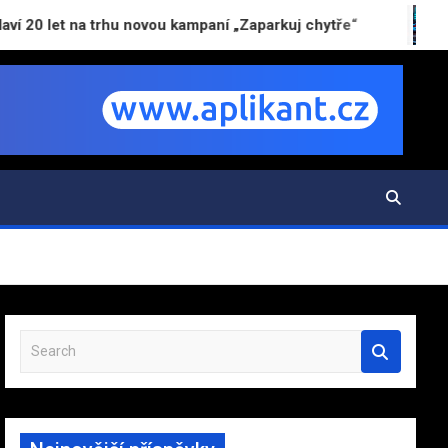
a trhu novou kampaní „Zaparkuj chytře“
AI už nebe
S
e
a
r
c