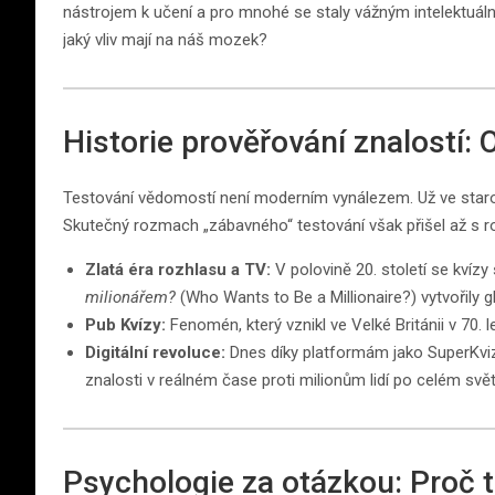
nástrojem k učení a pro mnohé se staly vážným intelektuální
jaký vliv mají na náš mozek?
Historie prověřování znalostí: 
Testování vědomostí není moderním vynálezem. Už ve starov
Skutečný rozmach „zábavného“ testování však přišel až s ro
Zlatá éra rozhlasu a TV:
V polovině 20. století se kvíz
milionářem?
(Who Wants to Be a Millionaire?) vytvořily g
Pub Kvízy:
Fenomén, který vznikl ve Velké Británii v 70. 
Digitální revoluce:
Dnes díky platformám jako SuperKvi
znalosti v reálném čase proti milionům lidí po celém svět
Psychologie za otázkou: Proč 