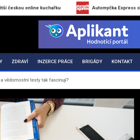
 online kuchařku
Automyčka Express slaví 20 let n
K.CZ
Y
ZDRAVÍ
INZERCE PRÁCE
BRIGÁDY
KONTAKT
a vědomostní testy tak fascinují?