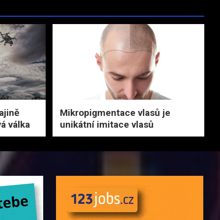
ajině
Mikropigmentace vlasů je
vá válka
unikátní imitace vlasů