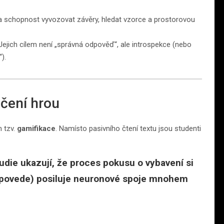
a schopnost vyvozovat závěry, hledat vzorce a prostorovou
 Jejich cílem není „správná odpověď“, ale introspekce (nebo
).
Učení hrou
 tzv.
gamifikace
. Namísto pasivního čtení textu jsou studenti
udie ukazují, že proces pokusu o vybavení si
nepovede) posiluje neuronové spoje mnohem