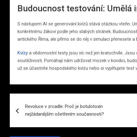
Budoucnost testování: Umělá int
S nástupem AI se generování kvízů stává otázkou vteřin. Um
konkrétnímu žákovi podle jeho slabých stránek. Budoucnost
antického Říma, ale přímo se do něj v simulaci přenesete a b
Kvízy
a vědomostní testy jsou víc než jen kratochvíle. Jsou 
soutěživosti. Pomáhají nám udržovat mozek v kondici, budov
už se účastníte hospodského kvízu nebo si vyplňujete test 
Navigace
Revoluce v zrcadle: Proč je botulotoxin
pro
nejžádanějším ošetřením současnosti?
příspěvek