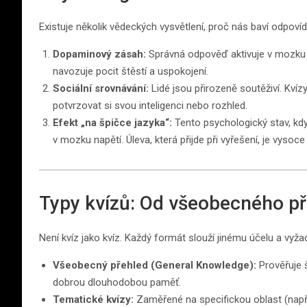
Existuje několik vědeckých vysvětlení, proč nás baví odpovíd
Dopaminový zásah:
Správná odpověď aktivuje v mozku s
navozuje pocit štěstí a uspokojení.
Sociální srovnávání:
Lidé jsou přirozeně soutěživí. Kví
potvrzovat si svou inteligenci nebo rozhled.
Efekt „na špičce jazyka“:
Tento psychologický stav, kdy
v mozku napětí. Úleva, která přijde při vyřešení, je vysoc
Typy kvízů: Od všeobecného p
Není kvíz jako kvíz. Každý formát slouží jinému účelu a vyžad
Všeobecný přehled (General Knowledge):
Prověřuje š
dobrou dlouhodobou paměť.
Tematické kvízy:
Zaměřené na specifickou oblast (např. M