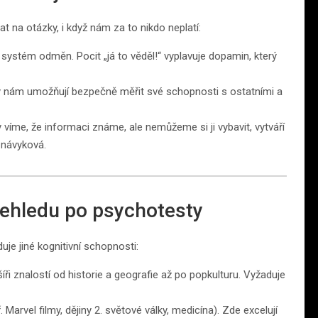
at na otázky, i když nám za to nikdo neplatí:
ystém odměn. Pocit „já to věděl!“ vyplavuje dopamin, který
zy nám umožňují bezpečně měřit své schopnosti s ostatními a
 víme, že informaci známe, ale nemůžeme si ji vybavit, vytváří
e návyková.
řehledu po psychotesty
uje jiné kognitivní schopnosti:
íři znalostí od historie a geografie až po popkulturu. Vyžaduje
arvel filmy, dějiny 2. světové války, medicína). Zde excelují