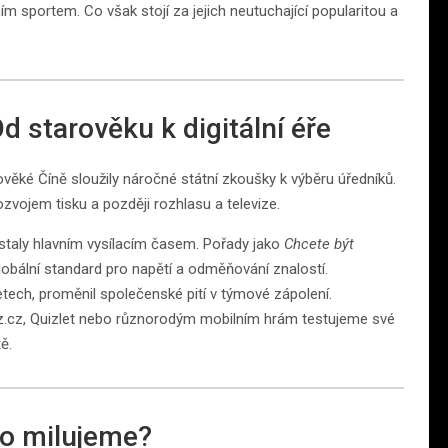
m sportem. Co však stojí za jejich neutuchající popularitou a
Od starověku k digitální éře
ěké Číně sloužily náročné státní zkoušky k výběru úředníků.
zvojem tisku a později rozhlasu a televize.
y staly hlavním vysílacím časem. Pořady jako
Chcete být
lobální standard pro napětí a odměňování znalostí.
letech, proměnil společenské pití v týmové zápolení.
z.cz, Quizlet nebo různorodým mobilním hrám testujeme své
ě.
to milujeme?