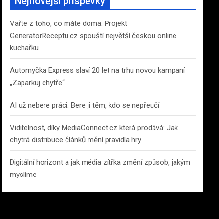
Nejnovější příspěvky
h
Vařte z toho, co máte doma: Projekt
GeneratorReceptu.cz spouští největší českou online
kuchařku
Automyčka Express slaví 20 let na trhu novou kampaní
„Zaparkuj chytře“
AI už nebere práci. Bere ji těm, kdo se nepřeučí
Viditelnost, díky MediaConnect.cz která prodává: Jak
chytrá distribuce článků mění pravidla hry
Digitální horizont a jak média zítřka změní způsob, jakým
myslíme