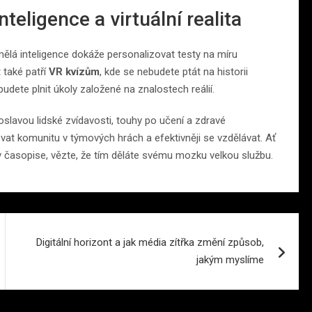
eligence a virtuální realita
ělá inteligence dokáže personalizovat testy na míru
 také patří
VR kvízům
, kde se nebudete ptát na historii
udete plnit úkoly založené na znalostech reálií.
oslavou lidské zvídavosti, touhy po učení a zdravé
at komunitu v týmových hrách a efektivněji se vzdělávat. Ať
v časopise, vězte, že tím děláte svému mozku velkou službu.
Digitální horizont a jak média zítřka změní způsob,
jakým myslíme