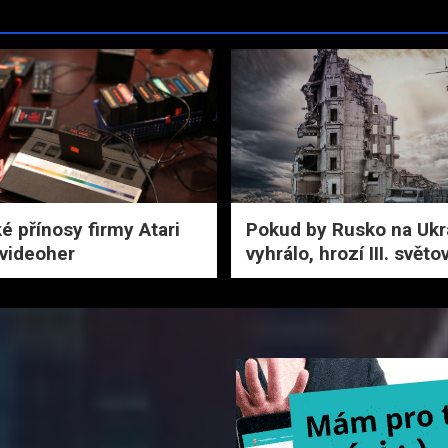
é přínosy firmy Atari
Pokud by Rusko na Ukr
 videoher
vyhrálo, hrozí III. světo