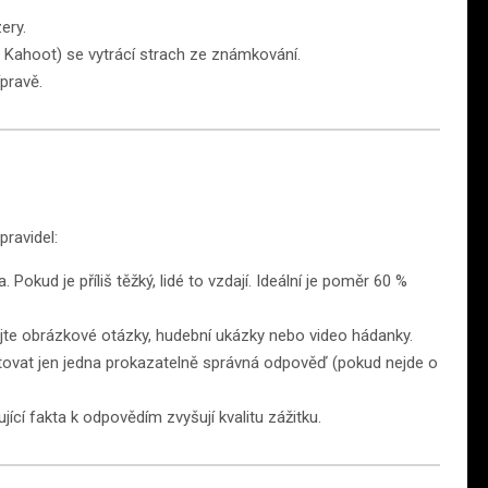
ery.
i Kahoot) se vytrácí strach ze známkování.
ípravě.
pravidel:
a. Pokud je příliš těžký, lidé to vzdají. Ideální je poměr 60 %
jte obrázkové otázky, hudební ukázky nebo video hádanky.
tovat jen jedna prokazatelně správná odpověď (pokud nejde o
cí fakta k odpovědím zvyšují kvalitu zážitku.