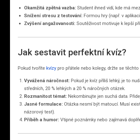
Okamžitá zpětná vazba:
Student ihned vidí, kde má mez
Snížení stresu z testování:
Formou hry (např. v aplikac
Zvýšení angažovanosti:
Soutěživost motivuje k lepší př
Jak sestavit perfektní kvíz?
Pokud tvoříte
kvízy
pro přátele nebo kolegy, držte se těchto 
Vyvážená náročnost:
Pokud je kvíz příliš lehký, je to nud
středních, 20 % lehkých a 20 % náročných otázek.
Rozmanitost témat:
Nekombinujte jen suchá data. Přide
Jasné formulace:
Otázka nesmí být matoucí. Musí exis
názorový test).
Příběh a humor:
Vtipné poznámky nebo zajímavá doplňují