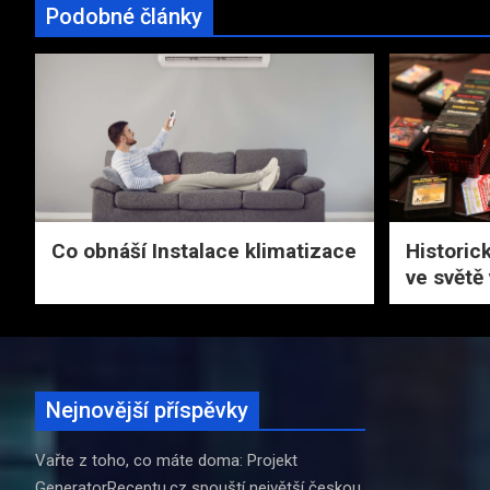
Podobné články
Co obnáší Instalace klimatizace
Historick
ve světě
Nejnovější příspěvky
Vařte z toho, co máte doma: Projekt
GeneratorReceptu.cz spouští největší českou