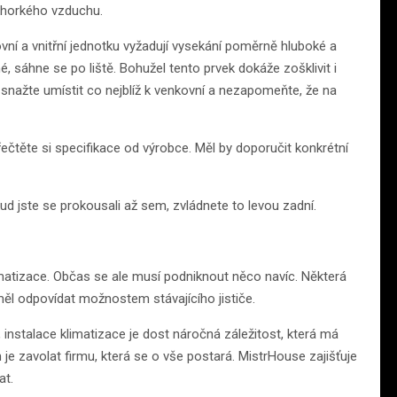
o horkého vzduchu.
kovní a vnitřní jednotku vyžadují vysekání poměrně hluboké a
, sáhne se po liště. Bohužel tento prvek dokáže zošklivit i
ot snažte umístit co nejblíž k venkovní a nezapomeňte, že na
řečtěte si specifikace od výrobce. Měl by doporučit konkrétní
ud jste se prokousali až sem, zvládnete to levou zadní.
limatizace. Občas se ale musí podniknout něco navíc. Některá
y měl odpovídat možnostem stávajícího jističe.
 instalace klimatizace je dost náročná záležitost, která má
e zavolat firmu, která se o vše postará. MistrHouse zajišťuje
at.