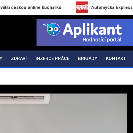
skou online kuchařku
Automyčka Express slaví 20 
K.CZ
Y
ZDRAVÍ
INZERCE PRÁCE
BRIGÁDY
KONTAKT