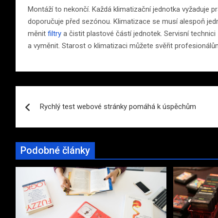
Montáží to nekončí. Každá klimatizační jednotka vyžaduje pr
doporučuje před sezónou. Klimatizace se musí alespoň jedn
měnit
filtry
a čistit plastové částí jednotek. Servisní techni
a vyměnit. Starost o klimatizaci můžete svěřit profesionál
Navigace
Rychlý test webové stránky pomáhá k úspěchům
pro
příspěvek
Podobné články