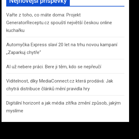
Nejnovější příspěvky
h
Vařte z toho, co máte doma: Projekt
GeneratorReceptu.cz spouští největší českou online
kuchařku
Automyčka Express slaví 20 let na trhu novou kampaní
„Zaparkuj chytře“
AI už nebere práci. Bere ji těm, kdo se nepřeučí
Viditelnost, díky MediaConnect.cz která prodává: Jak
chytrá distribuce článků mění pravidla hry
Digitální horizont a jak média zítřka změní způsob, jakým
myslíme