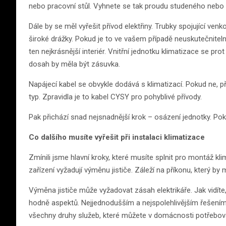
nebo pracovní stůl. Vyhnete se tak proudu studeného neb
Dále by se měl vyřešit přívod elektřiny. Trubky spojující ven
široké drážky. Pokud je to ve vašem případě neuskutečnitelné
ten nejkrásnější interiér. Vnitřní jednotku klimatizace se pr
dosah by měla být zásuvka.
Napájecí kabel se obvykle dodává s klimatizací. Pokud ne, p
typ. Zpravidla je to kabel CYSY pro pohyblivé přívody.
Pak přichází snad nejsnadnější krok – osázení jednotky. Pok
Co dalšího musíte vyřešit při instalaci klimatizace
Zmínili jsme hlavní kroky, které musíte splnit pro montáž k
zařízení vyžadují výměnu jističe. Záleží na příkonu, který b
Výměna jističe může vyžadovat zásah elektrikáře. Jak vidíte,
hodně aspektů. Nejjednodušším a nejspolehlivějším řešením j
všechny druhy služeb, které můžete v domácnosti potřebov