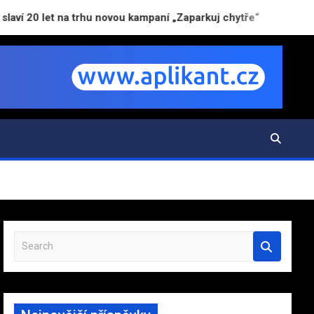
let na trhu novou kampaní „Zaparkuj chytře“
AI už
S
e
a
r
c