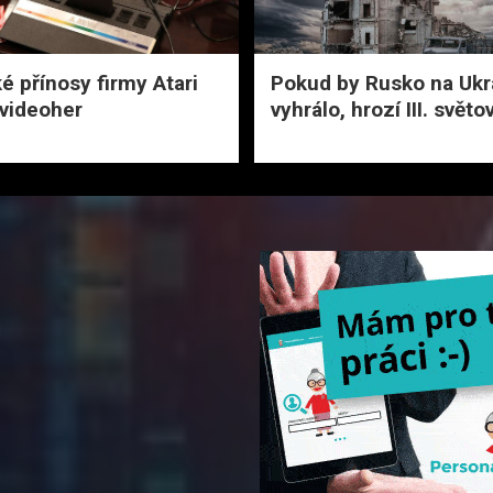
é přínosy firmy Atari
Pokud by Rusko na Ukr
 videoher
vyhrálo, hrozí III. světo