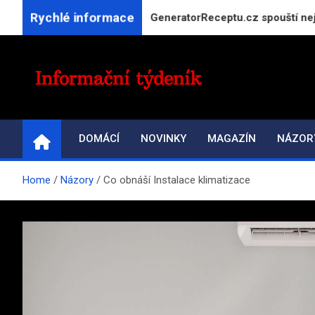
Skip
Rychlé informace
co máte doma: Projekt GeneratorReceptu.cz spouští největší če
to
content
INFORMAČNÍ-TÝDENÍ
Přehled zpravodajství a informací
DOMÁCÍ
NOVINKY
MAGAZÍN
NÁZOR
Home
Názory
Co obnáší Instalace klimatizace