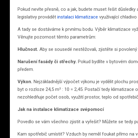
Pokud nevíte přesně, co a jak, budete muset řešit důsledky 
legislativy provádět
instalaci klimatizace
využívající chladiv
A tady se dostáváme k prvnímu bodu. Výběr klimatizace vyž
Věnujte pozornost těmto parametrům:
Hlučnost.
Aby se sousedé nestěžovali, zjistěte si povolený l
Narušení fasády či střechy.
Pokud bydlíte v bytovém domě
předem.
Výkon.
Nejzákladnější výpočet výkonu je vydělit plochu pro
byt o rozloze 24,5 m² : 10 = 2,45. Postačí tedy klimatizace
nezohledňuje počet osob, využití prostor, teplo od spotřeb
Jak na instalace klimatizace svépomocí
Povedlo se vám všechno zjistit a vyřešit? Můžete se tedy p
Kam spotřebič umístit? Vzduch by neměl foukat přímo na v