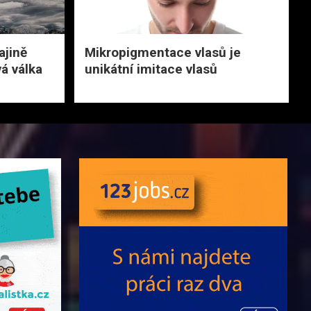
ajině
Mikropigmentace vlasů je
vá válka
unikátní imitace vlasů