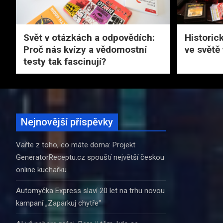
Svět v otázkách a odpovědích:
Historick
Proč nás kvízy a vědomostní
ve světě
testy tak fascinují?
Nejnovější příspěvky
Vařte z toho, co máte doma: Projekt
GeneratorReceptu.cz spouští největší českou
online kuchařku
Automyčka Express slaví 20 let na trhu novou
kampaní „Zaparkuj chytře“