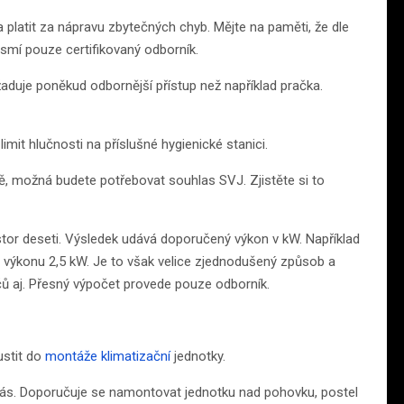
a platit za nápravu zbytečných chyb. Mějte na paměti, že dle
o smí pouze certifikovaný odborník.
aduje poněkud odbornější přístup než například pračka.
imit hlučnosti na příslušné hygienické stanici.
, možná budete potřebovat souhlas SVJ. Zjistěte si to
stor deseti. Výsledek udává doporučený výkon v kW. Například
 o výkonu 2,5 kW. Je to však velice zjednodušený způsob a
ičů aj. Přesný výpočet provede pouze odborník.
ustit do
montáže klimatizační
jednotky.
ás. Doporučuje se namontovat jednotku nad pohovku, postel