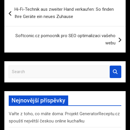
Navigace
Hi-Fi-Technik aus zweiter Hand verkaufen: So finden
pro
Ihre Geräte ein neues Zuhause
příspěvek
Softconic.cz pomocník pro SEO optimalizaci vašeho
webu
S
e
a
r
c
Nejnovější příspěvky
h
Vařte z toho, co máte doma: Projekt GeneratorReceptu.cz
spouští největší českou online kuchařku