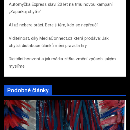
Automyčka Express slaví 20 let na trhu novou kampaní
„Zaparkuj chytře“
AI už nebere práci. Bere ji těm, kdo se nepřeučí
Viditelnost, díky MediaConnect.cz která prodává: Jak
chytrá distribuce článků mění pravidla hry
Digitální horizont a jak média zítřka změní způsob, jakým
myslíme
Podobné články