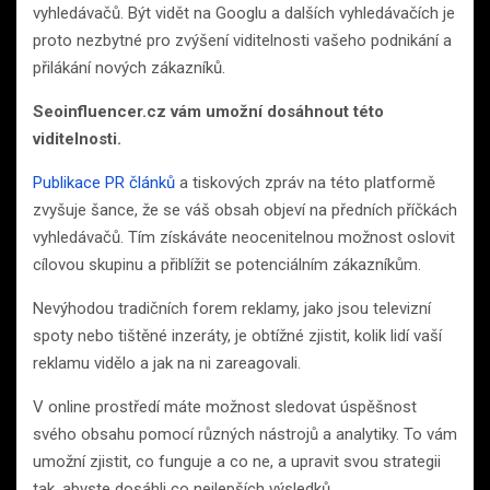
vyhledávačů. Být vidět na Googlu a dalších vyhledávačích je
proto nezbytné pro zvýšení viditelnosti vašeho podnikání a
přilákání nových zákazníků.
Seoinfluencer.cz vám umožní dosáhnout této
viditelnosti.
Publikace PR článků
a tiskových zpráv na této platformě
zvyšuje šance, že se váš obsah objeví na předních příčkách
vyhledávačů. Tím získáváte neocenitelnou možnost oslovit
cílovou skupinu a přiblížit se potenciálním zákazníkům.
Nevýhodou tradičních forem reklamy, jako jsou televizní
spoty nebo tištěné inzeráty, je obtížné zjistit, kolik lidí vaší
reklamu vidělo a jak na ni zareagovali.
V online prostředí máte možnost sledovat úspěšnost
svého obsahu pomocí různých nástrojů a analytiky. To vám
umožní zjistit, co funguje a co ne, a upravit svou strategii
tak, abyste dosáhli co nejlepších výsledků.