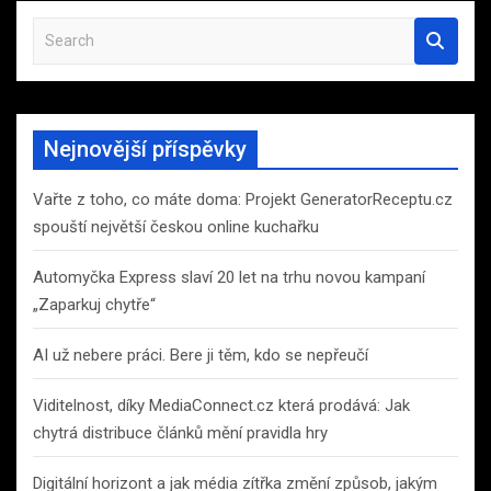
S
e
a
r
c
Nejnovější příspěvky
h
Vařte z toho, co máte doma: Projekt GeneratorReceptu.cz
spouští největší českou online kuchařku
Automyčka Express slaví 20 let na trhu novou kampaní
„Zaparkuj chytře“
AI už nebere práci. Bere ji těm, kdo se nepřeučí
Viditelnost, díky MediaConnect.cz která prodává: Jak
chytrá distribuce článků mění pravidla hry
Digitální horizont a jak média zítřka změní způsob, jakým