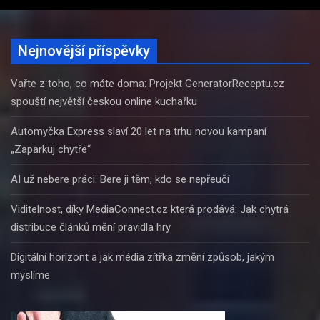
Nejnovější příspěvky
Vařte z toho, co máte doma: Projekt GeneratorReceptu.cz
spouští největší českou online kuchařku
Automyčka Express slaví 20 let na trhu novou kampaní
„Zaparkuj chytře“
AI už nebere práci. Bere ji těm, kdo se nepřeučí
Viditelnost, díky MediaConnect.cz která prodává: Jak chytrá
distribuce článků mění pravidla hry
Digitální horizont a jak média zítřka změní způsob, jakým
myslíme