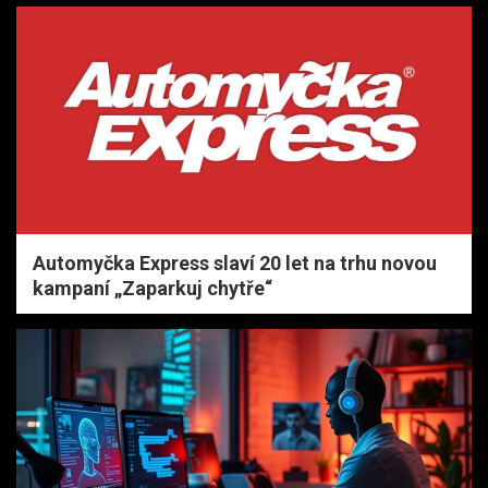
Automyčka Express slaví 20 let na trhu novou
kampaní „Zaparkuj chytře“