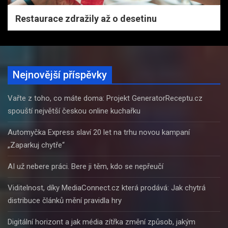
Restaurace zdražily až o desetinu
Nejnovější příspěvky
Vařte z toho, co máte doma: Projekt GeneratorReceptu.cz
spouští největší českou online kuchařku
Automyčka Express slaví 20 let na trhu novou kampaní
„Zaparkuj chytře“
AI už nebere práci. Bere ji těm, kdo se nepřeučí
Viditelnost, díky MediaConnect.cz která prodává: Jak chytrá
distribuce článků mění pravidla hry
Digitální horizont a jak média zítřka změní způsob, jakým