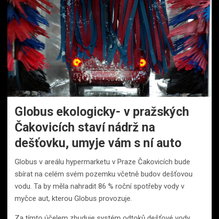
Globus ekologicky- v pražských
Čakovicích staví nádrž na
dešťovku, umyje vám s ní auto
Globus v areálu hypermarketu v Praze Čakovicích bude
sbírat na celém svém pozemku včetně budov dešťovou
vodu. Ta by měla nahradit 86 % roční spotřeby vody v
myčce aut, kterou Globus provozuje.
Za tímto účelem zbuduje systém odtoků dešťové vody