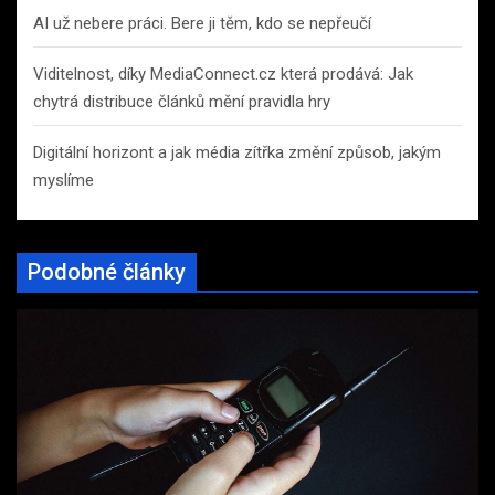
AI už nebere práci. Bere ji těm, kdo se nepřeučí
Viditelnost, díky MediaConnect.cz která prodává: Jak
chytrá distribuce článků mění pravidla hry
Digitální horizont a jak média zítřka změní způsob, jakým
myslíme
Podobné články