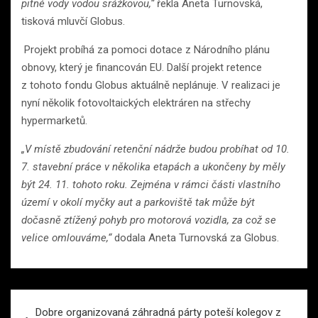
pitné vody vodou srážkovou,“
řekla Aneta Turnovská,
tisková mluvčí Globus.
Projekt probíhá za pomoci dotace z Národního plánu
obnovy, který je financován EU. Další projekt retence
z tohoto fondu Globus aktuálně neplánuje. V realizaci je
nyní několik fotovoltaických elektráren na střechy
hypermarketů.
„V místě zbudování retenční nádrže budou probíhat od 10.
7. stavební práce v několika etapách a ukončeny by měly
být 24. 11. tohoto roku. Zejména v rámci části vlastního
území v okolí myčky aut a parkoviště tak může být
dočasně ztížený pohyb pro motorová vozidla, za což se
velice omlouváme,“
dodala Aneta Turnovská za Globus.
Navigace
Dobre organizovaná záhradná párty poteší kolegov z