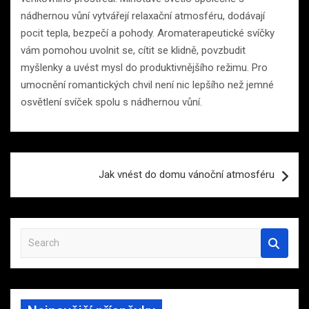
nádhernou vůní vytvářejí relaxační atmosféru, dodávají
pocit tepla, bezpečí a pohody. Aromaterapeutické svíčky
vám pomohou uvolnit se, cítit se klidně, povzbudit
myšlenky a uvést mysl do produktivnějšího režimu. Pro
umocnění romantických chvil není nic lepšího než jemné
osvětlení svíček spolu s nádhernou vůní.
Navigace
Jak vnést do domu vánoční atmosféru
pro
příspěvek
S
e
a
r
c