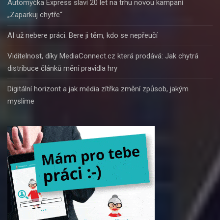
Automyčka Express slaví 20 let na trhu novou kampaní
„Zaparkuj chytře“
AI už nebere práci. Bere ji těm, kdo se nepřeučí
Viditelnost, díky MediaConnect.cz která prodává: Jak chytrá
distribuce článků mění pravidla hry
Digitální horizont a jak média zítřka změní způsob, jakým
myslíme