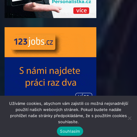
Užíváme cookies, abychom vám zajistili co možná nejsnadnější
použití našich webových stránek. Pokud budete nadále
prohlížet naše stránky předpokládáme, že s použitím cookies
souhlasíte.
© 2016 - 2024 Informacni-Tydenik.cz | člen skupiny 123jobs
Souhlasím
Media | Všechna práva vyhrazena | Theme by
MantraBrain