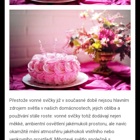
Přestože vonné svíčky již v současné době nejsou hlavním
zdrojem světla v našich domácnostech, jejich obliba a
používání stále roste: vonné svíčky totiž dodávají nejen
měkké, ambientní osvětlení jakémukoli prostoru, ale navíc
okamžitě mění atmosféru jakéhokoli vnitřního nebo
venkovního prostředí. Mihotavé světlo společně s