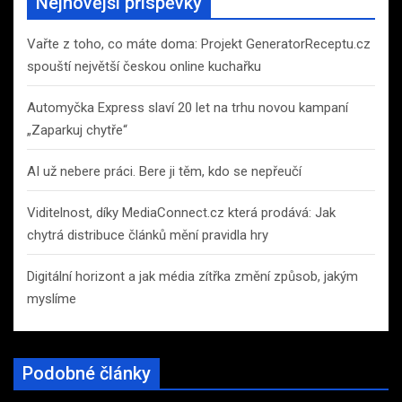
Nejnovější příspěvky
h
Vařte z toho, co máte doma: Projekt GeneratorReceptu.cz
spouští největší českou online kuchařku
Automyčka Express slaví 20 let na trhu novou kampaní
„Zaparkuj chytře“
AI už nebere práci. Bere ji těm, kdo se nepřeučí
Viditelnost, díky MediaConnect.cz která prodává: Jak
chytrá distribuce článků mění pravidla hry
Digitální horizont a jak média zítřka změní způsob, jakým
myslíme
Podobné články