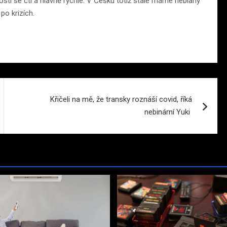
hostí se ctí a hlavně rychle. V Česku totiž stále máme neblahý
po krizích.
Křičeli na mě, že transky roznáší covid, říká
nebinární Yuki