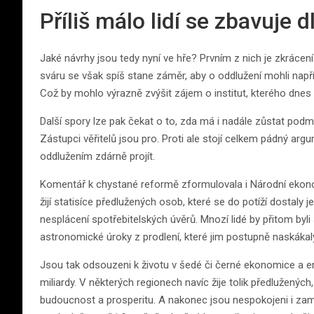
Příliš málo lidí se zbavuje 
Jaké návrhy jsou tedy nyní ve hře? Prvním z nich je zkrácení 
sváru se však spíš stane záměr, aby o oddlužení mohli napříšt
Což by mohlo výrazně zvýšit zájem o institut, kterého dnes ro
Další spory lze pak čekat o to, zda má i nadále zůstat podm
Zástupci věřitelů jsou pro. Proti ale stojí celkem pádný a
oddlužením zdárně projít.
Komentář k chystané reformě zformulovala i Národní ekono
žijí statisíce předlužených osob, které se do potíží dostaly
nesplácení spotřebitelských úvěrů. Mnozí lidé by přitom byl
astronomické úroky z prodlení, které jim postupně naskákal
Jsou tak odsouzeni k životu v šedé či černé ekonomice a er
miliardy. V některých regionech navíc žije tolik předluženýc
budoucnost a prosperitu. A nakonec jsou nespokojeni i zam