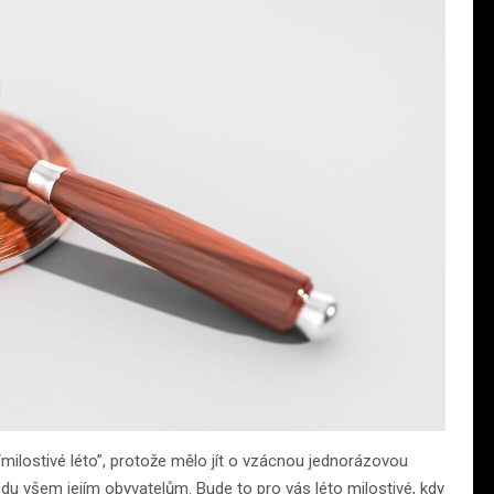
milostivé léto”, protože mělo jít o vzácnou jednorázovou
odu všem jejím obyvatelům. Bude to pro vás léto milostivé, kdy