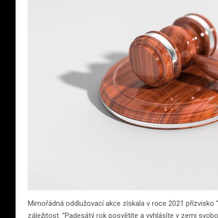
Mimořádná oddlužovací akce získala v roce 2021 přízvisko “
záležitost. “Padesátý rok posvětíte a vyhlásíte v zemi svob