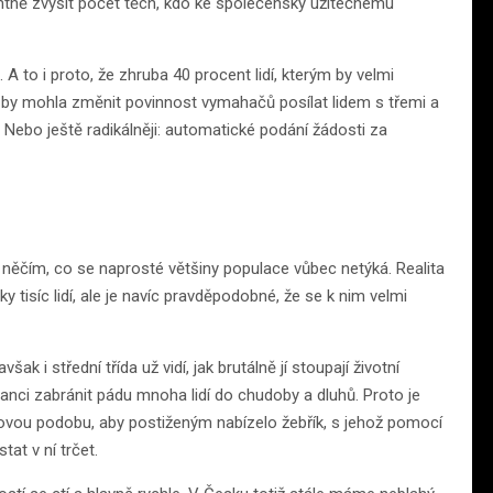
antně zvýšit počet těch, kdo ke společensky užitečnému
. A to i proto, že zhruba 40 procent lidí, kterým by velmi
To by mohla změnit povinnost vymahačů posílat lidem s třemi a
Nebo ještě radikálněji: automatické podání žádosti za
něčím, co se naprosté většiny populace vůbec netýká. Realita
y tisíc lidí, ale je navíc pravděpodobné, že se k nim velmi
k i střední třída už vidí, jak brutálně jí stoupají životní
anci zabránit pádu mnoha lidí do chudoby a dluhů. Proto je
kovou podobu, aby postiženým nabízelo žebřík, s jehož pomocí
at v ní trčet.