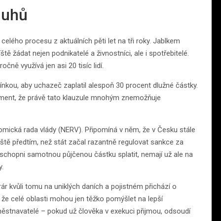
dluhů
celého procesu z aktuálních pěti let na tři roky. Jablkem
ě žádat nejen podnikatelé a živnostníci, ale i spotřebitelé.
čně využívá jen asi 20 tisíc lidí.
ínkou, aby uchazeč zaplatil alespoň 30 procent dlužné částky.
rgument, že právě tato klauzule mnohým znemožňuje
mická rada vlády (NERV). Připomíná v něm, že v Česku stále
 ještě předtím, než stát začal razantně regulovat sankce za
i schopni samotnou půjčenou částku splatit, nemají už ale na
y.
ár kvůli tomu na uniklých daních a pojistném přichází o
h, že celé oblasti mohou jen těžko pomýšlet na lepší
ěstnavatelé – pokud už člověka v exekuci přijmou, odsoudí