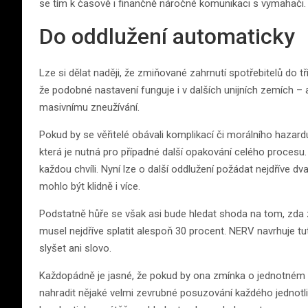
se tím k časově i finančně náročné komunikaci s vymahači.
Do oddlužení automaticky
Lze si dělat naději, že zmiňované zahrnutí spotřebitelů do t
že podobné nastavení funguje i v dalších unijních zemích –
masivnímu zneužívání.
Pokud by se věřitelé obávali komplikací či morálního hazardu
která je nutná pro případné další opakování celého procesu
každou chvíli. Nyní lze o další oddlužení požádat nejdříve d
mohlo být klidně i více.
Podstatně hůře se však asi bude hledat shoda na tom, zda 
musel nejdříve splatit alespoň 30 procent. NERV navrhuje tut
slyšet ani slovo.
Každopádně je jasné, že pokud by ona zmínka o jednotném 
nahradit nějaké velmi zevrubné posuzování každého jednot