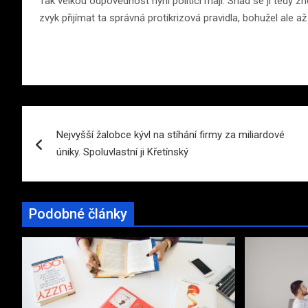
Tak velkou odpovědnost nyní politici mají. Snad se jí tedy z
zvyk přijímat ta správná protikrizová pravidla, bohužel ale až 
Navigace
Nejvyšší žalobce kývl na stíhání firmy za miliardové
pro
úniky. Spoluvlastní ji Křetínský
příspěvek
Podobné články