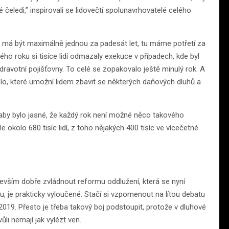
é čeledi,” inspirovali se lidovečtí spolunavrhovatelé celého
o má být maximálně jednou za padesát let, tu máme potřetí za
ho roku si tisíce lidí odmazaly exekuce v případech, kde byl
zdravotní pojišťovny. To celé se zopakovalo ještě minulý rok. A
lo, které umožní lidem zbavit se některých daňových dluhů a
, aby bylo jasné, že každý rok není možné něco takového
 okolo 680 tisíc lidí, z toho nějakých 400 tisíc ve vícečetné.
devším dobře zvládnout reformu oddlužení, která se nyní
, je prakticky vyloučené. Stačí si vzpomenout na lítou debatu
019. Přesto je třeba takový boj podstoupit, protože v dluhové
 vůli nemají jak vylézt ven.