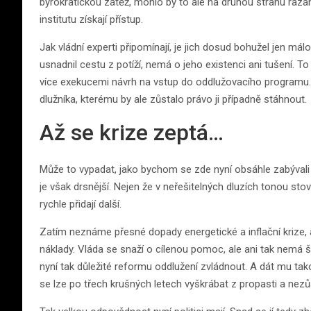
byrokratickou zátěž, mohlo by to ale na druhou stranu raz
institutu získají přístup.
Jak vládní experti připomínají, je jich dosud bohužel jen málo
usnadnil cestu z potíží, nemá o jeho existenci ani tušení. 
více exekucemi návrh na vstup do oddlužovacího programu. 
dlužníka, kterému by ale zůstalo právo ji případně stáhnout.
Až se krize zeptá…
Může to vypadat, jako bychom se zde nyní obsáhle zabývali 
je však drsnější. Nejen že v neřešitelných dluzích tonou stovk
rychle přidají další.
Zatím neznáme přesné dopady energetické a inflační krize, avša
náklady. Vláda se snaží o cílenou pomoc, ale ani tak nemá š
nyní tak důležité reformu oddlužení zvládnout. A dát mu ta
se lze po třech krušných letech vyškrábat z propasti a nezůst