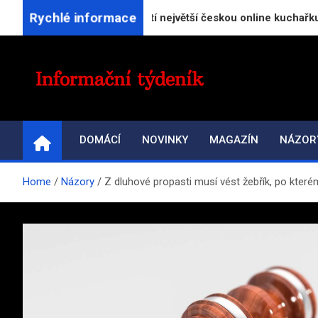
Skip
Rychlé informace
rReceptu.cz spouští největší českou online kuchařku
to
content
INFORMAČNÍ-TÝDENÍ
Přehled zpravodajství a informací
DOMÁCÍ
NOVINKY
MAGAZÍN
NÁZOR
Home
Názory
Z dluhové propasti musí vést žebřík, po které