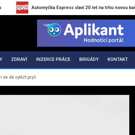
Automyčka Express slaví 20 let na trhu novou kampaní „Zapa
K.CZ
Y
ZDRAVÍ
INZERCE PRÁCE
BRIGÁDY
KONTAKT
m se dá vylézt pryč