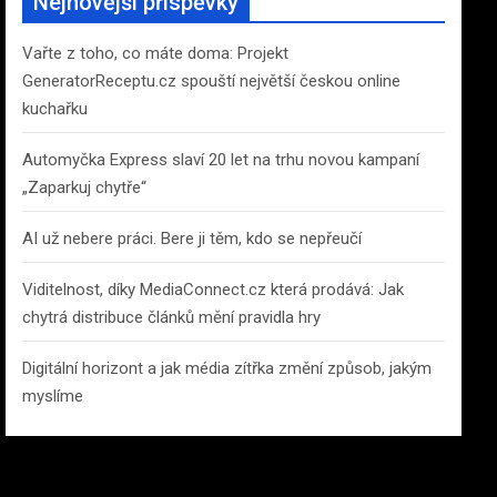
Nejnovější příspěvky
h
Vařte z toho, co máte doma: Projekt
GeneratorReceptu.cz spouští největší českou online
kuchařku
Automyčka Express slaví 20 let na trhu novou kampaní
„Zaparkuj chytře“
AI už nebere práci. Bere ji těm, kdo se nepřeučí
Viditelnost, díky MediaConnect.cz která prodává: Jak
chytrá distribuce článků mění pravidla hry
Digitální horizont a jak média zítřka změní způsob, jakým
myslíme