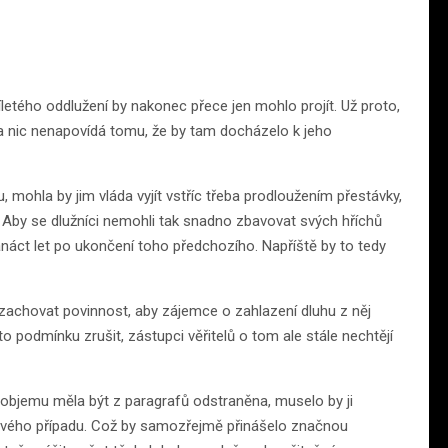
říletého oddlužení by nakonec přece jen mohlo projít. Už proto,
 a nic nenapovídá tomu, že by tam docházelo k jeho
, mohla by jim vláda vyjít vstříc třeba prodloužením přestávky,
. Aby se dlužníci nemohli tak snadno zbavovat svých hříchů
vanáct let po ukončení toho předchozího. Napříště by to tedy
zachovat povinnost, aby zájemce o zahlazení dluhu z něj
o podmínku zrušit, zástupci věřitelů o tom ale stále nechtějí
objemu měla být z paragrafů odstraněna, muselo by ji
livého případu. Což by samozřejmě přinášelo značnou