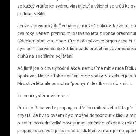
se každý vrátíte ke svému vlastnictví a všichni se vrátí ke sv
podniku v Bibli.
Jenže v ateistických Čechách je možné cokoliv, takže to, c
dva roky. Během prvního milostivého léta z konce předminulé
věřitelem stát, kraj, obec, různé příspěvkové organizace či 
nyní od 1. července do 30. listopadu proběhne závěrečné ko
dluhů na sociálním pojištění.
Ač jistě jde o chvályhodné akce, nemusíme mít v ruce Bibli
opakovat. Navíc z toho není ani moc spásy. V exekuci je stále
Milostivá léta ale pomohla “pouhým” desítkám tisíc z nich.
To není systémové řešení.
Proto je třeba vedle propagace třetího milostivého léta pře
chystá. Že by to ovšem bylo možné dohodnout v klidu a míru
o zatím poslední velké novele insolvenčního zákona z roku 2
propasti stále vězí příliš mnoho lidí, kteří z ní ani při nejlepší