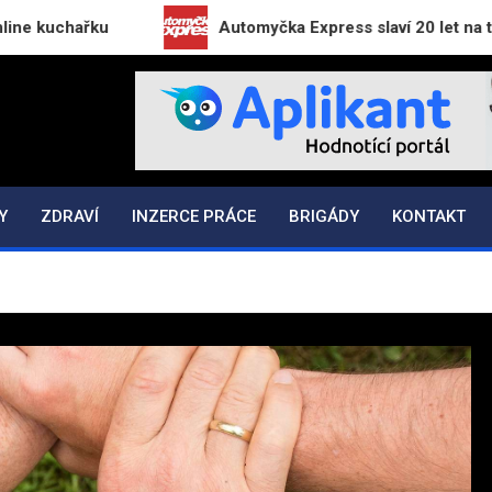
Automyčka Express slaví 20 let na trhu novou ka
K.CZ
Y
ZDRAVÍ
INZERCE PRÁCE
BRIGÁDY
KONTAKT