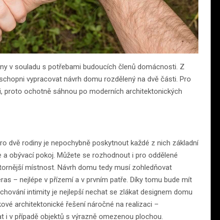
ny v souladu s potřebami budoucích členů domácnosti. Z
u schopni vypracovat návrh domu rozdělený na dvě části. Pro
sti, proto ochotně sáhnou po moderních architektonických
pro dvě rodiny je nepochybně poskytnout každé z nich základní
ce a obývací pokoj. Můžete se rozhodnout i pro oddělené
prostornější místnost. Návrh domu tedy musí zohledňovat
ras – nejlépe v přízemí a v prvním patře. Díky tomu bude mít
chování intimity je nejlepší nechat se zlákat designem domu
vé architektonické řešení náročné na realizaci –
t i v případě objektů s výrazně omezenou plochou.