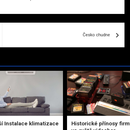
Česko chudne
í Instalace klimatizace
Historické přínosy firm