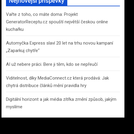
Nejnovější příspěvky
h
Vařte z toho, co máte doma: Projekt
GeneratorReceptu.cz spouští největší českou online
kuchařku
Automyčka Express slaví 20 let na trhu novou kampaní
„Zaparkuj chytře“
AI už nebere práci. Bere ji těm, kdo se nepřeučí
Viditelnost, díky MediaConnect.cz která prodává: Jak
chytrá distribuce článků mění pravidla hry
Digitální horizont a jak média zítřka změní způsob, jakým
myslíme