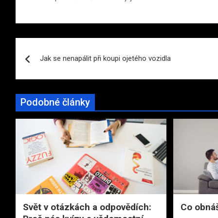
Navigace
Jak se nenapálit při koupi ojetého vozidla
pro
příspěvek
Podobné články
Svět v otázkách a odpovědích:
Co obnáš