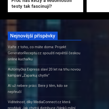
Proč nás kvízy a vědomostní
testy tak fascinují?
Nejnovější příspěvky
Vařte z toho, co máte doma: Projekt
GeneratorReceptu.cz spouští největší českou
online kuchařku
Automyčka Express slaví 20 let na trhu novou
kampaní „Zaparkuj chytře“
AI už nebere práci. Bere ji těm, kdo se
nepřeučí
Viditelnost, díky MediaConnect.cz která
prodává: Jak chytrá distribuce článků mění