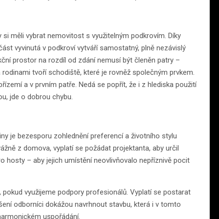
 si měli vybrat nemovitost s využitelným podkrovím. Díky
ást vyvinutá v podkroví vytváří samostatný, plně nezávislý
ční prostor na rozdíl od zdání nemusí být členěn patry –
 rodinami tvoří schodiště, které je rovněž společným prvkem.
emí a v prvním patře. Nedá se popřít, že i z hlediska použití
ou, jde o dobrou chybu.
iny je bezesporu zohlednění preferencí a životního stylu
ážně z domova, vyplatí se požádat projektanta, aby určil
ro hosty – aby jejich umístění neovlivňovalo nepříznivě pocit
 pokud využijeme podpory profesionálů. Vyplatí se postarat
kušení odborníci dokážou navrhnout stavbu, která i v tomto
v harmonickém uspořádání.