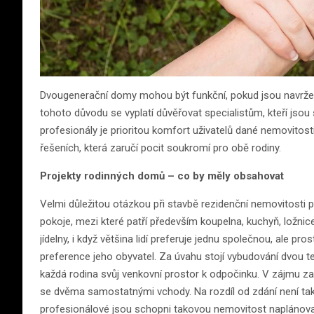
Dvougenerační domy mohou být funkční, pokud jsou navrže
tohoto důvodu se vyplatí důvěřovat specialistům, kteří jso
profesionály je prioritou komfort uživatelů dané nemovito
řešeních, která zaručí pocit soukromí pro obě rodiny.
Projekty rodinných domů – co by měly obsahovat
Velmi důležitou otázkou při stavbě rezidenční nemovitosti 
pokoje, mezi které patří především koupelna, kuchyň, ložni
jídelny, i když většina lidí preferuje jednu společnou, ale 
preference jeho obyvatel. Za úvahu stojí vybudování dvou te
každá rodina svůj venkovní prostor k odpočinku. V zájmu za
se dvěma samostatnými vchody. Na rozdíl od zdání není tako
profesionálové jsou schopni takovou nemovitost naplánova