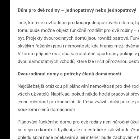
Dům pro dvě rodiny – jednopatrový nebo jednopatrový
Lidé, kteří se rozhodnou pro koupi jednopatrového domu, by
tomu bude možné objekt funkčně rozdělit pro dvě rodiny – č
byt. Projekty dvourodinných domů jsou rovněž patrové. Funk
skvělým řešením jsou i nemovitosti, kde hranici mezi dvěma
V tomto případě mají oba samostatné apartmány pokoje v příz
dvou samostatných vchodů, které lze určit přirozenou cest
Dvourodinné domy a potřeby členů domácnosti
Nejdůležitější otázkou při plánování nemovitosti pro dvě rod
všech uživatelů. Například, pokud někdo hodlá pracovat přev
jednu místnost pro kancelář. Je třeba zvážit i další pokoje p
soukromí členů domácnosti.
Plánování funkčního domu pro dvě rodiny není náročný úkol,
se nejen o komfort bydlení, ale i o estetické záležitosti. Z
ohledu splní naše očekávání a její interiér bude zachován 