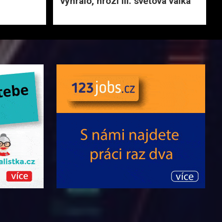
vyhrálo, hrozí III. světová válka