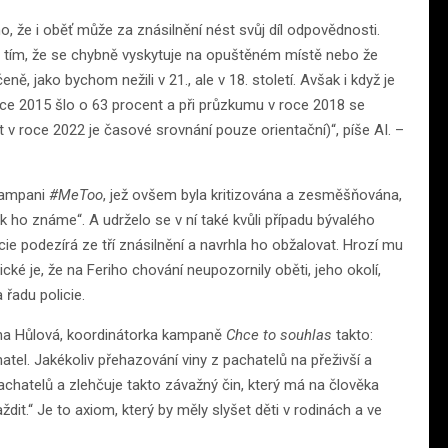
, že i oběť může za znásilnění nést svůj díl odpovědnosti.
 tím, že se chybně vyskytuje na opuštěném místě nebo že
ě, jako bychom nežili v 21., ale v 18. století. Avšak i když je
 roce 2015 šlo o 63 procent a při průzkumu v roce 2018 se
 v roce 2022 je časové srovnání pouze orientační)“, píše AI. –
 kampani
#MeToo
, jež ovšem byla kritizována a zesměšňována,
 ho známe“. A udrželo se v ní také kvůli případu bývalého
e podezírá ze tří znásilnění a navrhla ho obžalovat. Hrozí mu
ické je, že na Feriho chování neupozornily oběti, jeho okolí,
 řadu policie.
rena Hůlová, koordinátorka kampaně
Chce to souhlas
takto:
tel. Jakékoliv přehazování viny z pachatelů na přeživší a
pachatelů a zlehčuje takto závažný čin, který má na člověka
it.“ Je to axiom, který by měly slyšet děti v rodinách a ve