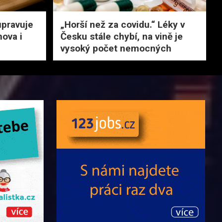
upravuje
„Horší než za covidu.“ Léky v
mova i
Česku stále chybí, na vině je
vysoký počet nemocných