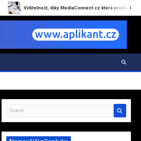
Viditelnost, díky MediaConnect.cz která prodává: Jak chytrá dis
S
e
a
r
c