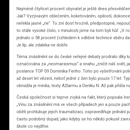
Nejméně čtyřicet procent obyvatel je ještě dnes přesvědčeno
Jak? Vyzývavým oblečením, koketováním, opilostí, dokonce
neřekla jasné „ne“. To zní dost hrozně, předpotopně, nepoučen
to stále vysoké číslo, v minulosti jsme na tom byli hůř. „V
jednalo o 58 procent (vzhledem k odlišné technice sběru dat
Je líp, ale zdaleka ne dobře.
Téma znásilnění se do české veřejné debaty prodralo díky
označována za „neomarxismus“ a snahu „zničit náš svět, jak
poslance TOP 09 Dominika Feriho. Toho po vyšetřování polici
až deset let vězení, neboť jedné z žen bylo pouze 17 let. Typ
obnažila je média, texty A2larmu a Deníku N. Až pak přišla na
Česká společnost si teprve zvyká na fakt, který popsala I
„Vinu za znásilnění má ve všech případech jen a pouze pacha
oběti prohlubuje jejich traumatizaci, ospravedlňuje jednání 
často podobný dopad, jako kdyby se ho někdo pokusil zavražd
škole co nejdříve.