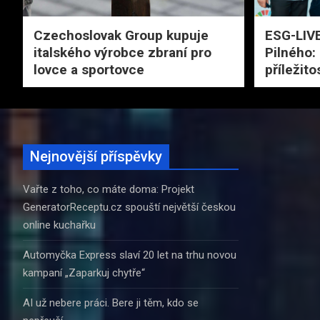
Czechoslovak Group kupuje
ESG-LIVE
italského výrobce zbraní pro
Pilného: 
lovce a sportovce
příležito
Nejnovější příspěvky
Vařte z toho, co máte doma: Projekt
GeneratorReceptu.cz spouští největší českou
online kuchařku
Automyčka Express slaví 20 let na trhu novou
kampaní „Zaparkuj chytře“
AI už nebere práci. Bere ji těm, kdo se