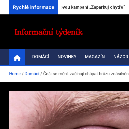
Skip
Rychlé informace
ví 20 let na trhu novou kampaní „Zaparkuj chytře“
to
content
INFORMAČNÍ-TÝDENÍ
Přehled zpravodajství a informací
DOMÁCÍ
NOVINKY
MAGAZÍN
NÁZOR
Home
Domácí
Češi se mění, začínají chápat hrůzu znásilněn