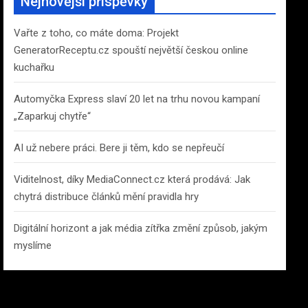
Nejnovější příspěvky
h
Vařte z toho, co máte doma: Projekt
GeneratorReceptu.cz spouští největší českou online
kuchařku
Automyčka Express slaví 20 let na trhu novou kampaní
„Zaparkuj chytře“
AI už nebere práci. Bere ji těm, kdo se nepřeučí
Viditelnost, díky MediaConnect.cz která prodává: Jak
chytrá distribuce článků mění pravidla hry
Digitální horizont a jak média zítřka změní způsob, jakým
myslíme