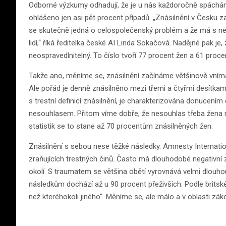
Odborné výzkumy odhadují, že je u nás každoročně spácháno o
ohlášeno jen asi pět procent případů. „Znásilnění v Česku z
se skutečně jedná o celospolečenský problém a že má s n
lidí,“ říká ředitelka české AI Linda Sokačová. Nadějné pak 
neospravedlnitelný. To číslo tvoří 77 procent žen a 61 pro
Takže ano, měníme se, znásilnění začínáme většinově vnímat 
Ale pořád je denně znásilněno mezi třemi a čtyřmi desítkam
s trestní definicí znásilnění, je charakterizována donucením
nesouhlasem. Přitom víme dobře, že nesouhlas třeba žena n
statistik se to stane až 70 procentům znásilněných žen.
Znásilnění s sebou nese těžké následky. Amnesty Internation
zraňujících trestných činů. Často má dlouhodobé negativní zd
okolí. S traumatem se většina obětí vyrovnává velmi dlouh
následkům dochází až u 90 procent přeživších. Podle britsk
než kteréhokoli jiného“. Měníme se, ale málo a v oblasti zá