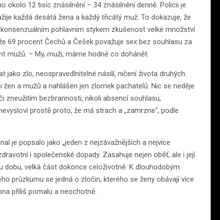
kolo 12 tisíc znásilnění – 34 znásilnění denně. Policii je
ažije každá desátá žena a každý třicátý muž. To dokazuje, že
ekonsenzuálním pohlavním stykem zkušenost velké množství
je, že 69 procent Čechů a Češek považuje sex bez souhlasu za
cent mužů. – My, muži, máme hodně co dohánět.
jako zlo, neospravedlnitelné násilí, ničení života druhých.
i žen a mužů a nahlášen jen zlomek pachatelů. Nic se neděje
 či zneužitím bezbrannosti, nikoli absencí souhlasu,
evysloví prostě proto, že má strach a „zamrzne“, podle
al je popsalo jako „jeden z nejzávažnějších a nejvíce
ravotní i společenské dopady. Zasahuje nejen oběť, ale i její
ou dobu, velká část dokonce celoživotně. K dlouhodobým
ého průzkumu se jedná o zločin, kterého se ženy obávají více
kona příliš pomalu a neochotně.