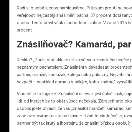
Rádi si o sobě leccos namlouváme. Průzkum pro AI se poko
veřejnosti nejčastěji znásilnění páchá: 37 procent dotázaný
osoba. Tento omyl však dlouhodobě slábne. V roce 2015 ho 
procent.
Znásilňovač? Kamarád, par
Realita? „Podle statistik se drtivá většina znásilnění neděje
neznámým pachatelem. Znásilnění v devadesáti procentech 
partner, manžel, spolužák, kolega nebo příbuzný. Největší 
bezpečí – například doma a s někým, koho známe,“ vysvětlil
Vlastně je to logické. Znásilnění se však jeví úplně jinak, n
lidi, od kterých by to oběť vůbec nečekala. Zároveň tato oko
osobní; jděte ohlásit, že vás „znásilnil manžel“, kamarád, šéf
zase už stavíme realitu na hlavu – divné to skutečně je, o
partner být tak krutý a lhostejný, že znásilní blízkou osobu?