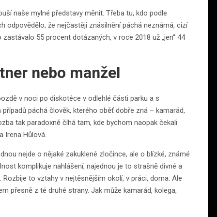
uší naše mylné představy měnit. Třeba tu, kdo podle
ch odpovědělo, že nejčastěji znásilnění páchá neznámá, cizí
zastávalo 55 procent dotázaných, v roce 2018 už „jen“ 44
tner nebo manžel
 pozdě v noci po diskotéce v odlehlé části parku a s
případů páchá člověk, kterého oběť dobře zná – kamarád,
hrozba tak paradoxně číhá tam, kde bychom naopak čekali
a Irena Hůlová.
ajednou nejde o nějaké zakuklené zločince, ale o blízké, známé
lnost komplikuje nahlášení, najednou je to strašně divné a
. Rozbije to vztahy v nejtěsnějším okolí, v práci, doma. Ale
všem přesně z té druhé strany. Jak může kamarád, kolega,