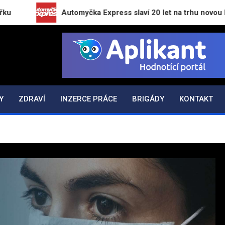
Automyčka Express slaví 20 let na trhu novou kampaní „
K.CZ
Y
ZDRAVÍ
INZERCE PRÁCE
BRIGÁDY
KONTAKT