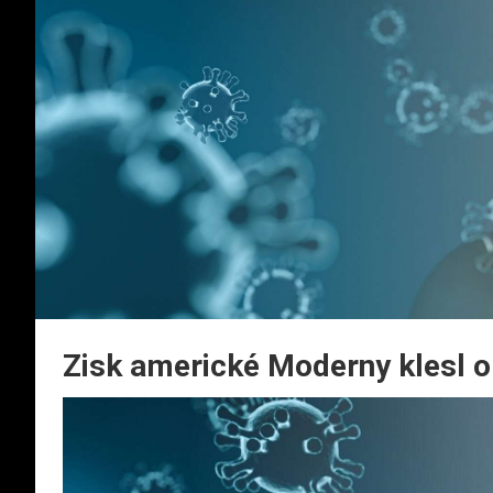
Zisk americké Moderny klesl o