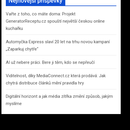
Nejnovější příspěvky
h
Vařte z toho, co máte doma: Projekt
GeneratorReceptu.cz spouští největší českou online
kuchařku
Automyčka Express slaví 20 let na trhu novou kampaní
„Zaparkuj chytře“
AI už nebere práci. Bere ji těm, kdo se nepřeučí
Viditelnost, díky MediaConnect.cz která prodává: Jak
chytrá distribuce článků mění pravidla hry
Digitální horizont a jak média zítřka změní způsob, jakým
myslíme