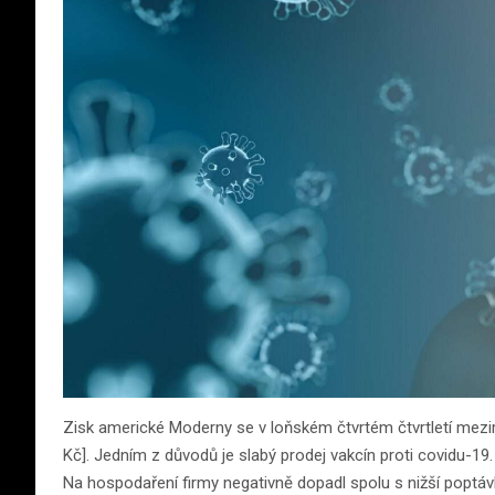
Zisk americké Moderny se v loňském čtvrtém čtvrtletí mezir
Kč]. Jedním z důvodů je slabý prodej vakcín proti covidu-19. N
Na hospodaření firmy negativně dopadl spolu s nižší poptáv