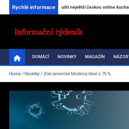
Skip
Rychlé informace
atorReceptu.cz spouští největší českou online kuchařku
to
content
INFORMAČNÍ-TÝDENÍ
Přehled zpravodajství a informací
DOMÁCÍ
NOVINKY
MAGAZÍN
NÁZOR
Home
Novinky
Zisk americké Moderny klesl o 70 %