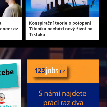
a
Konspirační teorie o potopení
uencer.cz
Titaniku nachází nový život na
Tiktoku