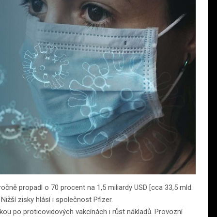
očně propadl o 70 procent na 1,5 miliardy USD [cca 33,5 mld.
ižší zisky hlásí i společnost Pfizer.
kou po proticovidových vakcínách i růst nákladů. Provozní