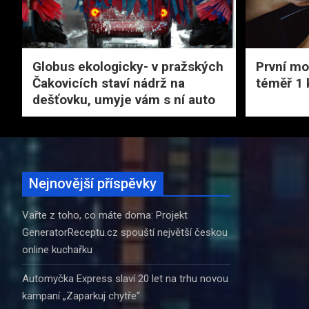
Globus ekologicky- v pražských
První mob
Čakovicích staví nádrž na
téměř 1 
dešťovku, umyje vám s ní auto
Nejnovější příspěvky
Vařte z toho, co máte doma: Projekt
GeneratorReceptu.cz spouští největší českou
online kuchařku
Automyčka Express slaví 20 let na trhu novou
kampaní „Zaparkuj chytře“