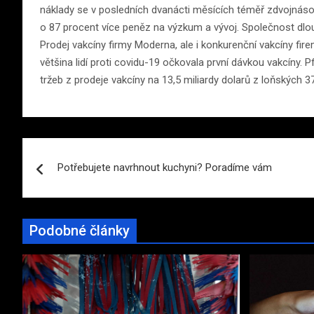
náklady se v posledních dvanácti měsících téměř zdvojnáso
o 87 procent více peněz na výzkum a vývoj. Společnost dlou
Prodej vakcíny firmy Moderna, ale i konkurenční vakcíny fir
většina lidí proti covidu-19 očkovala první dávkou vakcíny.
tržeb z prodeje vakcíny na 13,5 miliardy dolarů z loňských 37
Navigace
Potřebujete navrhnout kuchyni? Poradíme vám
pro
příspěvek
Podobné články