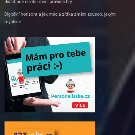
distribuce článků mění pravidla hry
Digitální horizont a jak média zítřka změní způsob, jakým
myslíme