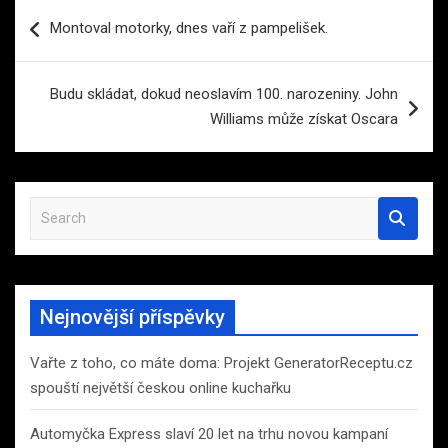
Navigace
Montoval motorky, dnes vaří z pampelišek.
pro
příspěvek
Budu skládat, dokud neoslavím 100. narozeniny. John
Williams může získat Oscara
S
e
a
r
c
Nejnovější příspěvky
h
Vařte z toho, co máte doma: Projekt GeneratorReceptu.cz
spouští největší českou online kuchařku
Automyčka Express slaví 20 let na trhu novou kampaní