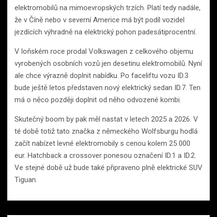
elektromobilů na mimoevropských trzích. Platí tedy nadále,
že v Číně nebo v severní Americe má být podíl vozidel
jezdících výhradně na elektrický pohon padesátiprocentní.
V loňském roce prodal Volkswagen z celkového objemu
vyrobených osobních vozů jen desetinu elektromobilů. Nyní
ale chce výrazně doplnit nabídku. Po faceliftu vozu ID.3
bude ještě letos představen nový elektrický sedan ID.7. Ten
má o něco později doplnit od něho odvozené kombi.
Skutečný boom by pak měl nastat v letech 2025 a 2026. V
té době totiž tato značka z německého Wolfsburgu hodlá
začít nabízet levné elektromobily s cenou kolem 25 000
eur. Hatchback a crossover ponesou označení ID.1 a ID.2.
Ve stejné době už bude také připraveno plně elektrické SUV
Tiguan.