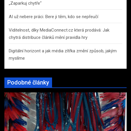
„Zaparkuj chytře“
AI už nebere práci. Bere ji těm, kdo se nepřeučí
Viditelnost, díky MediaConnect.cz která prodává: Jak
chytrá distribuce článků mění pravidla hry
Digitální horizont a jak média zítřka změní způsob, jakým
myslíme
Podobné články