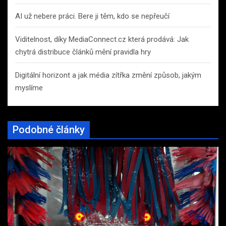
AI už nebere práci. Bere ji těm, kdo se nepřeučí
Viditelnost, díky MediaConnect.cz která prodává: Jak
chytrá distribuce článků mění pravidla hry
Digitální horizont a jak média zítřka změní způsob, jakým
myslíme
Podobné články