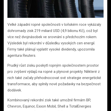
Velké západní ropné společnosti v loňském roce vykázaly
dohromady zisk 219 miliard USD (4,9 bilionu Kč), což byl
více než dvojnásobek ve srovnání s předchozím rokem.
Výsledek byl rekordní v důsledku vysokých cen energií.
Firmy také plánují vyplatit vysoké dividendy, upozornila
agentura Reuters.
Prudký růst zisku poskytl ropným společnostem prostor
pro zvýšení výdajů na ropné a plynové projekty. Některé z
nich také začaly přehodnocovat své strategie energetické
transformace, aby splnily nové požadavky na bezpečnost
dodávek.
Kombinovaný rekordní zisk také umožnil firmám BP,
Chevron, Equinor, Exxon Mobil, Shell a TotalEnergies