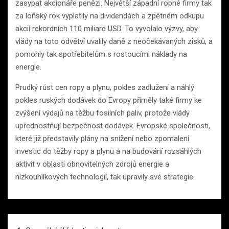
zasypat akcionáře penězi. Největší západní ropné firmy tak
za loňský rok vyplatily na dividendách a zpětném odkupu
akcií rekordních 110 miliard USD. To vyvolalo výzvy, aby
vlády na toto odvětví uvalily daně z neočekávaných zisků, a
pomohly tak spotřebitelům s rostoucími náklady na
energie.
Prudký růst cen ropy a plynu, pokles zadlužení a náhlý
pokles ruských dodávek do Evropy přiměly také firmy ke
zvýšení výdajů na těžbu fosilních paliv, protože vlády
upřednostňují bezpečnost dodávek. Evropské společnosti,
které již představily plány na snížení nebo zpomalení
investic do těžby ropy a plynu a na budování rozsáhlých
aktivit v oblasti obnovitelných zdrojů energie a
nízkouhlíkových technologií, tak upravily své strategie.
Navigace