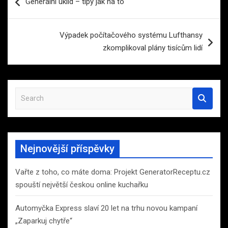
Generální úklid – tipy jak na to
pro
příspěvek
Výpadek počítačového systému Lufthansy
zkomplikoval plány tisícům lidí
S
e
a
r
c
Nejnovější příspěvky
h
Vařte z toho, co máte doma: Projekt GeneratorReceptu.cz
spouští největší českou online kuchařku
Automyčka Express slaví 20 let na trhu novou kampaní
„Zaparkuj chytře“