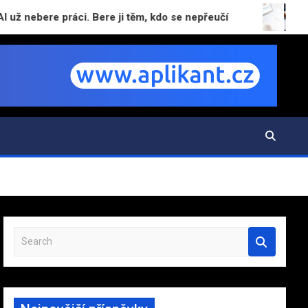
ere práci. Bere ji těm, kdo se nepřeučí
Viditelnost
S
e
a
r
c