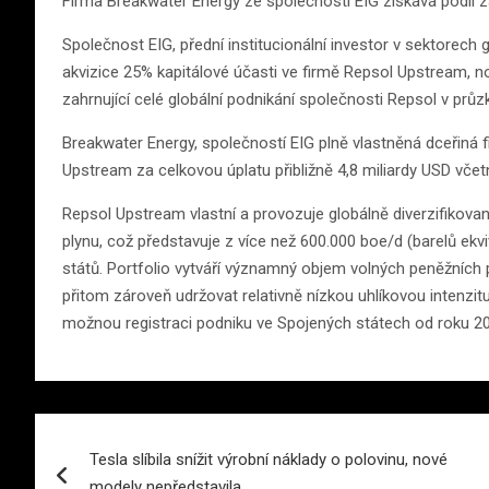
Firma Breakwater Energy ze společnosti EIG získává podíl z
Společnost EIG, přední institucionální investor v sektorech 
akvizice 25% kapitálové účasti ve firmě Repsol Upstream, 
zahrnující celé globální podnikání společnosti Repsol v prů
Breakwater Energy, společností EIG plně vlastněná dceřiná f
Upstream za celkovou úplatu přibližně 4,8 miliardy USD včet
Repsol Upstream vlastní a provozuje globálně diverzifikovan
plynu, což představuje z více než 600.000 boe/d (barelů ek
států. Portfolio vytváří významný objem volných peněžních
přitom zároveň udržovat relativně nízkou uhlíkovou intenzit
možnou registraci podniku ve Spojených státech od roku 20
Navigace
Tesla slíbila snížit výrobní náklady o polovinu, nové
pro
modely nepředstavila