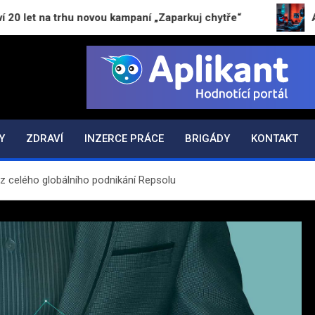
na trhu novou kampaní „Zaparkuj chytře“
AI už neb
K.CZ
Y
ZDRAVÍ
INZERCE PRÁCE
BRIGÁDY
KONTAKT
 z celého globálního podnikání Repsolu