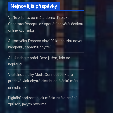
Nejnovější příspěvky
Vařte z toho, co máte doma: Projekt
GeneratorReceptu.cz spouští největší českou
online kuchařku
Automyčka Express slaví 20 let na trhu novou
kampaní „Zaparkuj chytře“
AI už nebere práci. Bere ji těm, kdo se
nepřeučí
Viditelnost, díky MediaConnect.cz která
prodává: Jak chytrá distribuce článků mění
pravidla hry
Digitální horizont a jak média zítřka změní
způsob, jakým myslíme