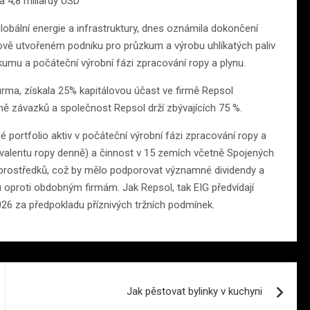
a 4,8 miliardy USD
globální energie a infrastruktury, dnes oznámila dokončení
nově utvořeném podniku pro průzkum a výrobu uhlíkatých paliv
zkumu a počáteční výrobní fázi zpracování ropy a plynu.
irma, získala 25% kapitálovou účast ve firmě Repsol
ně závazků a společnost Repsol drží zbývajících 75 %.
é portfolio aktiv v počáteční výrobní fázi zpracování ropy a
vivalentu ropy denně) a činnost v 15 zemích včetně Spojených
 prostředků, což by mělo podporovat významné dividendy a
u oproti obdobným firmám. Jak Repsol, tak EIG předvídají
26 za předpokladu příznivých tržních podmínek.
Jak pěstovat bylinky v kuchyni