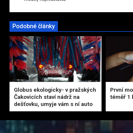
příspěvek
Podobné články
Globus ekologicky- v pražských
První mob
Čakovicích staví nádrž na
téměř 1 
dešťovku, umyje vám s ní auto