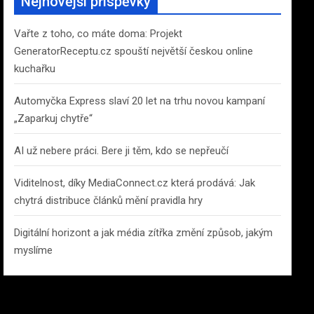
Nejnovější příspěvky
h
Vařte z toho, co máte doma: Projekt
GeneratorReceptu.cz spouští největší českou online
kuchařku
Automyčka Express slaví 20 let na trhu novou kampaní
„Zaparkuj chytře“
AI už nebere práci. Bere ji těm, kdo se nepřeučí
Viditelnost, díky MediaConnect.cz která prodává: Jak
chytrá distribuce článků mění pravidla hry
Digitální horizont a jak média zítřka změní způsob, jakým
myslíme