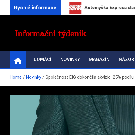
Skip
Rychlé informace
 online kuchařku
Automyčka Express slaví 20 let 
to
content
INFORMAČNÍ-TÝDENÍ
Přehled zpravodajství a informací
DOMÁCÍ
NOVINKY
MAGAZÍN
NÁZOR
Home
Novinky
Společnost EIG dokončila akvizici 25% podílu