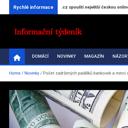
Skip
Rychlé informace
t GeneratorReceptu.cz spouští největší českou online kuchařku
to
content
INFORMAČNÍ-TÝDENÍ
Přehled zpravodajství a informací
DOMÁCÍ
NOVINKY
MAGAZÍN
NÁZOR
Home
Novinky
Počet zadržených padělků bankovek a mincí c