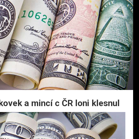
ovek a mincí c ČR loni klesnul