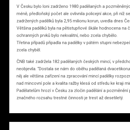
V Česku bylo loni zadrženo 1980 padělaných a pozměněnýc
méně, předloňský počet ale ovlivnila policejní akce, při níž
zadržených padělků byla 2,95 milionu korun, uvedla dnes Č
Většina padělků byla na pětistupňové škále hodnocena na 
ochranných prvků bylo nekvalitní, nebo zcela chybělo.
Třetina případů připadla na padělky v pátém stupni nebezpe
zcela chyběl.
ČNB také zadržela 182 padělaných českých mincí, v předch
neobjevila. “Dostala se nám do oběhu padělaná dvacetikorun
něj ale většina zařízení na zpracování mincí padělky rozpozn
nad mincovní pole a kvalita ražby klesá od středu ke kraji mi
Padělatelům hrozí v Česku za zločin padělání a pozměnění 
značného rozsahu trestné činnosti je trest až desetiletý.
Navigace