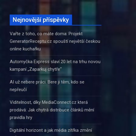
Nejnovější příspěvky
Vařte z toho, co máte doma: Projekt
GeneratorReceptu.cz spouští největší českou
online kuchařku
Automyčka Express slaví 20 let na trhu novou
kampaní „Zaparkuj chytře“
AI už nebere práci. Bere ji těm, kdo se
nepřeučí
Viditelnost, díky MediaConnect.cz která
prodává: Jak chytrá distribuce článků mění
pravidla hry
Digitální horizont a jak média zítřka změní