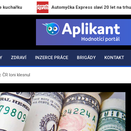
Automyčka Express slaví 20 let na trhu novou kam
K.CZ
Y
ZDRAVÍ
INZERCE PRÁCE
BRIGÁDY
KONTAKT
 ČR loni klesnul