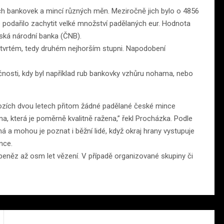
h bankovek a mincí různých měn. Meziročně jich bylo o 4856
 se podařilo zachytit velké množství padělaných eur. Hodnota
eská národní banka (ČNB).
čtvrtém, tedy druhém nejhorším stupni. Napodobení
čnosti, kdy byl například rub bankovky vzhůru nohama, nebo
ozích dvou letech přitom žádné padělané české mince
a, která je poměrně kvalitně ražena,” řekl Procházka. Podle
á a mohou je poznat i běžní lidé, když okraj hrany vystupuje
nce.
peněz až osm let vězení. V případě organizované skupiny či