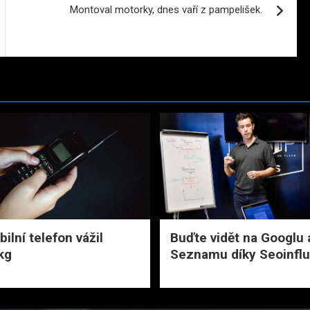
Montoval motorky, dnes vaří z pampelišek.
ilní telefon vážil
Buďte vidět na Googlu 
kg
Seznamu díky Seoinfl