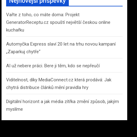
Nejnovější příspěvky
h
Vařte z toho, co máte doma: Projekt
GeneratorReceptu.cz spouští největší českou online
kuchařku
Automyčka Express slaví 20 let na trhu novou kampaní
„Zaparkuj chytře“
AI už nebere práci. Bere ji těm, kdo se nepřeučí
Viditelnost, díky MediaConnect.cz která prodává: Jak
chytrá distribuce článků mění pravidla hry
Digitální horizont a jak média zítřka změní způsob, jakým
myslíme