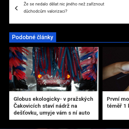
Že se nedalo dělat nic jiného než zaříznout
pro
důchodcům valorizaci?
příspěvek
Podobné články
Globus ekologicky- v pražských
První mob
Čakovicích staví nádrž na
téměř 1 
dešťovku, umyje vám s ní auto