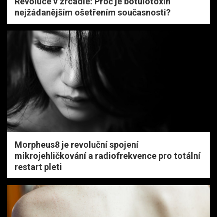
Revoluce v zrcadle: Proč je botulotoxin
nejžádanějším ošetřením současnosti?
Morpheus8 je revoluční spojení
mikrojehličkování a radiofrekvence pro totální
restart pleti