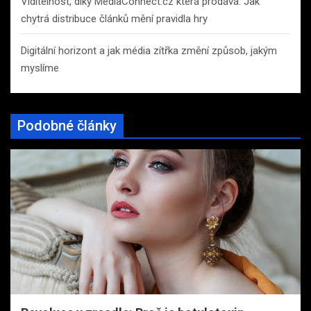
Viditelnost, díky MediaConnect.cz která prodává: Jak
chytrá distribuce článků mění pravidla hry
Digitální horizont a jak média zítřka změní způsob, jakým
myslíme
Podobné články