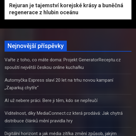
Rejuran je tajemství korejské krásy a buněčná
regenerace z hlubin oceánu
Nejnovější příspěvky
Vařte z toho, co máte doma: Projekt GeneratorReceptu.cz
spouští největší českou online kuchařku
Automyčka Express slaví 20 let na trhu novou kampaní
„Zaparkuj chytře“
AI už nebere práci. Bere ji těm, kdo se nepřeučí
Viditelnost, díky MediaConnect.cz která prodává: Jak chytrá
distribuce článků mění pravidla hry
Digitální horizont a jak média zítřka změní způsob, jakým