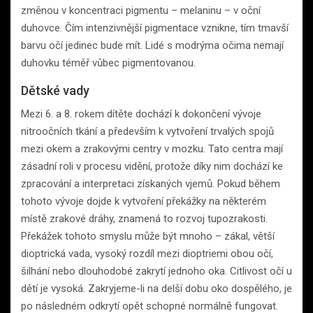
změnou v koncentraci pigmentu – melaninu – v oční
duhovce. Čím intenzivnější pigmentace vznikne, tím tmavší
barvu očí jedinec bude mít. Lidé s modrýma očima nemají
duhovku téměř vůbec pigmentovanou.
Dětské vady
Mezi 6. a 8. rokem dítěte dochází k dokončení vývoje
nitroočních tkání a především k vytvoření trvalých spojů
mezi okem a zrakovými centry v mozku. Tato centra mají
zásadní roli v procesu vidění, protože díky nim dochází ke
zpracování a interpretaci získaných vjemů. Pokud během
tohoto vývoje dojde k vytvoření překážky na některém
místě zrakové dráhy, znamená to rozvoj tupozrakosti.
Překážek tohoto smyslu může být mnoho – zákal, větší
dioptrická vada, vysoký rozdíl mezi dioptriemi obou očí,
šilhání nebo dlouhodobé zakrytí jednoho oka. Citlivost očí u
dětí je vysoká. Zakryjeme-li na delší dobu oko dospělého, je
po následném odkrytí opět schopné normálně fungovat.