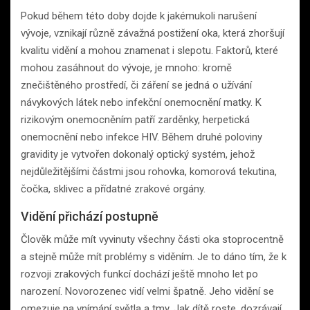
Pokud během této doby dojde k jakémukoli narušení
vývoje, vznikají různě závažná postižení oka, která zhoršují
kvalitu vidění a mohou znamenat i slepotu. Faktorů, které
mohou zasáhnout do vývoje, je mnoho: kromě
znečištěného prostředí, či záření se jedná o užívání
návykových látek nebo infekční onemocnění matky. K
rizikovým onemocněním patří zarděnky, herpetická
onemocnění nebo infekce HIV. Během druhé poloviny
gravidity je vytvořen dokonalý optický systém, jehož
nejdůležitějšími částmi jsou rohovka, komorová tekutina,
čočka, sklivec a přídatné zrakové orgány.
Vidění přichází postupně
Člověk může mít vyvinuty všechny části oka stoprocentně
a stejně může mít problémy s viděním. Je to dáno tím, že k
rozvoji zrakových funkcí dochází ještě mnoho let po
narození. Novorozenec vidí velmi špatně. Jeho vidění se
omezuje na vnímání světla a tmy. Jak dítě roste, dozrávají