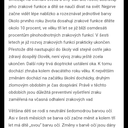
jeho zrakové funkce a dítě se naučí dívat na svět. Nejprve
začne vidět lépe nablízko a rozeznávat jednotlivé barvy.
Okolo prvního roku života dosahují zrakové funkce dítěte
okolo 10 procent, ve věku tří let se již blíží osmdesáti
procentům plnohodnotných zrakových funkcí. V šesti
letech je již rozvoj zrakových funkcí prakticky ukončen.
Přestože dítě nastupující do školy vidí stejně ostře jako
zdravý dospělý člověk, není vývoj zraku ještě zcela
ukončen. Další roky trvá dioptrické ustálení oka. K tomu
dochází zhruba kolem dvacátého roku věku. K největším
změnám dochází na začátku školní docházky, druhým
zlomovým obdobím je čas dospívání. Právě v těchto
obdobích jsou důležitá preventivní vyšetření zraku
zaměřená na včasná odhalení zrakových vad.
Většina dětí se rodí s neutrální šedomodrou barvou očí.
Asi v šesti měsících se barva očí začne měnit a kolem tří
let má dítě „svou“ barvu očí. Změny v barvě očí jsou dány