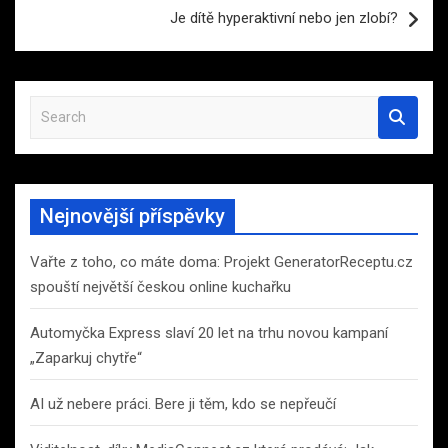
Je dítě hyperaktivní nebo jen zlobí?
S
e
a
r
c
Nejnovější příspěvky
h
Vařte z toho, co máte doma: Projekt GeneratorReceptu.cz
spouští největší českou online kuchařku
Automyčka Express slaví 20 let na trhu novou kampaní
„Zaparkuj chytře“
AI už nebere práci. Bere ji těm, kdo se nepřeučí