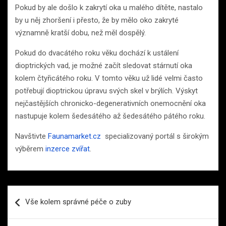
Pokud by ale došlo k zakrytí oka u malého dítěte, nastalo
by u něj zhoršení i přesto, že by mělo oko zakryté
významně kratší dobu, než měl dospělý.
Pokud do dvacátého roku věku dochází k ustálení
dioptrických vad, je možné začít sledovat stárnutí oka
kolem čtyřicátého roku. V tomto věku už lidé velmi často
potřebují dioptrickou úpravu svých skel v brýlích. Výskyt
nejčastějších chronicko-degenerativních onemocnění oka
nastupuje kolem šedesátého až šedesátého pátého roku.
Navštivte
Faunamarket.cz
specializovaný portál s širokým
výběrem
inzerce zvířat
.
Navigace
Vše kolem správné péče o zuby
pro
příspěvek