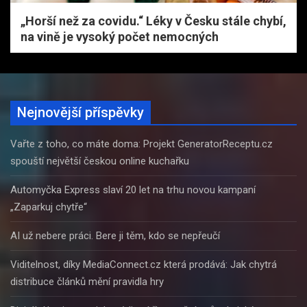
„Horší než za covidu.“ Léky v Česku stále chybí,
na vině je vysoký počet nemocných
Nejnovější příspěvky
Vařte z toho, co máte doma: Projekt GeneratorReceptu.cz
spouští největší českou online kuchařku
Automyčka Express slaví 20 let na trhu novou kampaní
„Zaparkuj chytře“
AI už nebere práci. Bere ji těm, kdo se nepřeučí
Viditelnost, díky MediaConnect.cz která prodává: Jak chytrá
distribuce článků mění pravidla hry