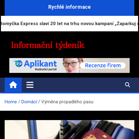
Skip
Rychlé informace
to
content
Express slaví 20 let na trhu novou kampaní „Zaparkuj chytře“
INFORMAČNÍ-TÝDENÍK.CZ
Přehled zpravodajství a informací
Home
Domácí
Výměna propadlého pasu