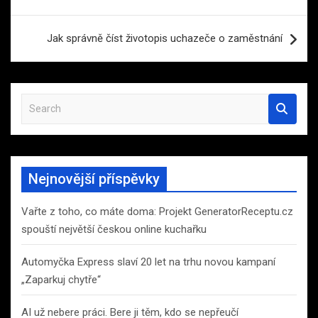
pro
příspěvek
Jak správně číst životopis uchazeče o zaměstnání
S
e
a
r
c
Nejnovější příspěvky
h
Vařte z toho, co máte doma: Projekt GeneratorReceptu.cz
spouští největší českou online kuchařku
Automyčka Express slaví 20 let na trhu novou kampaní
„Zaparkuj chytře“
AI už nebere práci. Bere ji těm, kdo se nepřeučí