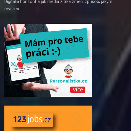
Digitální horizont a jak média zítřka změní způsob, jakým
myslíme