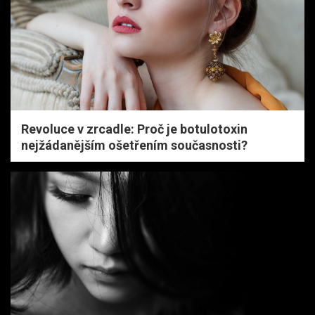
Revoluce v zrcadle: Proč je botulotoxin
nejžádanějším ošetřením současnosti?