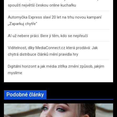
spouští největší českou online kuchařku
Automyčka Express slaví 20 let na trhu novou kampaní
„Zaparkuj chytře“
AI už nebere práci. Bere ji těm, kdo se nepřeučí
Viditelnost, díky MediaConnect.cz která prodává: Jak
chytrá distribuce článků mění pravidla hry
Digitální horizont a jak média zítřka změní způsob, jakým
myslíme
Podobné články