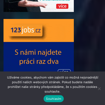
Užíváme cookies, abychom vám zajistili co možná nejsnadnější
použití našich webových stránek. Pokud budete nadále
prohlížet naše stránky předpokládáme, že s použitím cookies
souhlasíte.
© 2016 - 2024 Informacni-Tydenik.cz | člen skupiny 123jobs
Souhlasím
Media | Všechna práva vyhrazena | Theme by
MantraBrain