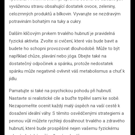
vyváženou stravu obsahující dostatek ovoce, zeleniny,
celozrnných produktů a bílkovin. Vyvarujte se nezdravým
potravinám bohatým na tuky a cukry.
Dalším klíčovým prvkem trvalého hubnutí je pravidelná
fyzická aktivita. Zvolte si cvičení, které vás bude bavit a
budete ho schopni provozovat dlouhodobě. Může to být
například chůze, plavání nebo jóga. Dbejte také na
dostatečný odpočinek a spánku, protože nedostatek
spánku může negativně ovlivnit váš metabolismus a chuť k
jídlu.
Pamatujte si také na psychickou pohodu při hubnutí.
Nastavte si realistické cíle a buďte trpěliví sami ke sobě.
Nezapomeňte ocenit každý malý úspěch na vaší cestě k
dosažení ideální váhy. S těmito osvědčenými strategiemi a
pevnou vůlí můžete rychleji dosáhnout trvalého a zdravého
hubnutí, které bude prospěšné nejen vašemu fyzickému