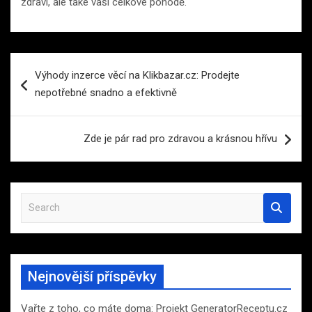
zdraví, ale také vaší celkové pohodě.
Navigace
Výhody inzerce věcí na Klikbazar.cz: Prodejte
pro
nepotřebné snadno a efektivně
příspěvek
Zde je pár rad pro zdravou a krásnou hřívu
S
e
a
r
c
Nejnovější příspěvky
h
Vařte z toho, co máte doma: Projekt GeneratorReceptu.cz