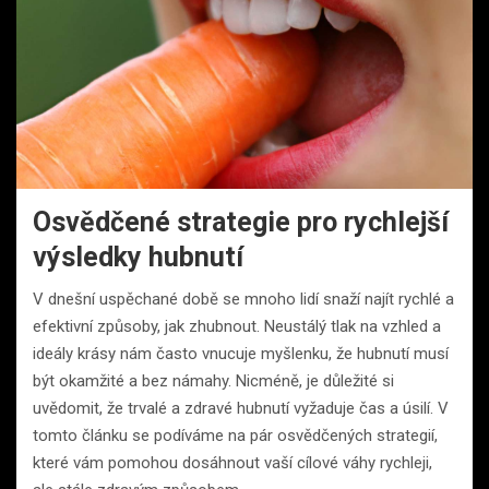
Osvědčené strategie pro rychlejší
výsledky hubnutí
V dnešní uspěchané době se mnoho lidí snaží najít rychlé a
efektivní způsoby, jak zhubnout. Neustálý tlak na vzhled a
ideály krásy nám často vnucuje myšlenku, že hubnutí musí
být okamžité a bez námahy. Nicméně, je důležité si
uvědomit, že trvalé a zdravé hubnutí vyžaduje čas a úsilí. V
tomto článku se podíváme na pár osvědčených strategií,
které vám pomohou dosáhnout vaší cílové váhy rychleji,