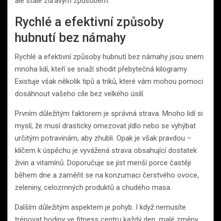
ale stále zdravým způsobem.
Rychlé a efektivní způsoby
hubnutí bez námahy
Rychlé a efektivní způsoby hubnutí bez námahy jsou snem
mnoha lidí, kteří se snaží shodit přebytečná kilogramy.
Existuje však několik tipů a triků, které vám mohou pomoci
dosáhnout vašeho cíle bez velkého úsilí.
Prvním důležitým faktorem je správná strava. Mnoho lidí si
myslí, že musí drasticky omezovat jídlo nebo se vyhýbat
určitým potravinám, aby zhubli. Opak je však pravdou –
klíčem k úspěchu je vyvážená strava obsahující dostatek
živin a vitamínů. Doporučuje se jíst menší porce častěji
během dne a zaměřit se na konzumaci čerstvého ovoce,
zeleniny, celozrnných produktů a chudého masa.
Dalším důležitým aspektem je pohyb. I když nemusíte
trénovat hodiny ve fitness centru každý den, malé změny