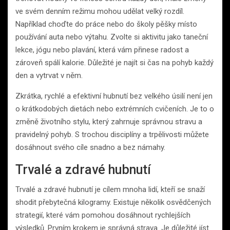
ve svém denním režimu mohou udělat velký rozdíl.
Například choďte do práce nebo do školy pěšky místo
používání auta nebo výtahu. Zvolte si aktivitu jako taneční
lekce, jógu nebo plavání, která vám přinese radost a
zároveň spálí kalorie. Důležité je najít si čas na pohyb každý
den a vytrvat v něm.
Zkrátka, rychlé a efektivní hubnutí bez velkého úsilí není jen
o krátkodobých dietách nebo extrémních cvičeních. Je to o
změně životního stylu, který zahrnuje správnou stravu a
pravidelný pohyb. S trochou disciplíny a trpělivosti můžete
dosáhnout svého cíle snadno a bez námahy.
Trvalé a zdravé hubnutí
Trvalé a zdravé hubnutí je cílem mnoha lidí, kteří se snaží
shodit přebytečná kilogramy. Existuje několik osvědčených
strategií, které vám pomohou dosáhnout rychlejších
výsledků. Prvním krokem je správná strava. Je důležité jíst