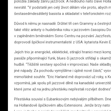
položila základy žánru jazzrock. A nedlouho nato Dave Holla
nevrátil. “V podstatě jen celý život dělám vše proto, abych m
šestasedmdesátiletý basista a skladatel v telefonickém roz
Důvod k němu je nasnadě. Držitel tří cen Grammy a čestných
také vítěz ankety o hudebníka roku v jazzovém časopisu Do
v zaplněném brněnském Sono Centru na pozvání Jazzfestu,
doprovodí špičkoví instrumentalisté z USA: kytarista Kevin 
Jejich trio je energické, eklektické, stírající hranici mezi k
pasáže připomínající funk, blues či jazzrock střídají s okamž
hudbě. “Těžiště sestavy spočívá v improvizaci. Naše skladby
jiné nápady. Za pochodu vymýšlíme i úplně nové části,” vysv
mimořádné souhře. “Eric Harland mě doprovází už roky, s 
vzpomíná, jak spolu při jazzové dílně na kanadské univerzitě
které jsme až na jednu přestávku nepřestali rozvíjet dodnes”
Přestávka souvisí s Eubanksovým nebývalým příběhem. Dnes p
na Hollandově špičkovém albu Extensions. Jenže brzy nato d