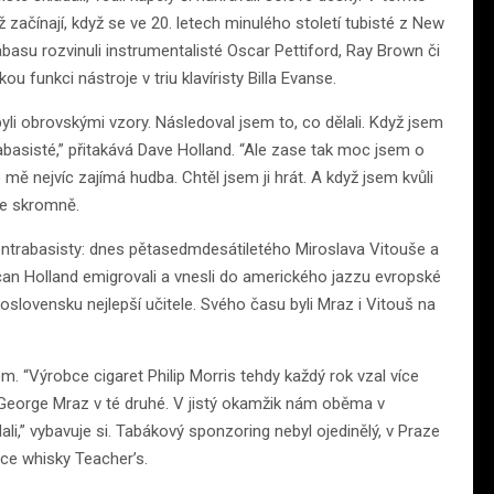
začínají, když se ve 20. letech minulého století tubisté z New
basu rozvinuli instrumentalisté Oscar Pettiford, Ray Brown či
u funkci nástroje v triu klavíristy Billa Evanse.
li obrovskými vzory. Následoval jsem to, co dělali. Když jsem
rabasisté,” přitakává Dave Holland. “Ale zase tak moc jsem o
 mě nejvíc zajímá hudba. Chtěl jsem ji hrát. A když jsem kvůli
je skromně.
ontrabasisty: dnes pětasedmdesátiletého Miroslava Vitouše a
čan Holland emigrovali a vnesli do amerického jazzu evropské
oslovensku nejlepší učitele. Svého času byli Mraz i Vitouš na
. “Výrobce cigaret Philip Morris tehdy každý rok vzal více
é, George Mraz v té druhé. V jistý okamžik nám oběma v
dali,” vybavuje si. Tabákový sponzoring nebyl ojedinělý, v Praze
bce whisky Teacher’s.