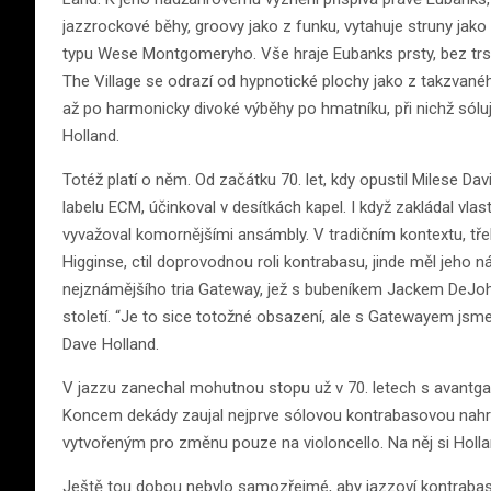
jazzrockové běhy, groovy jako z funku, vytahuje struny jako p
typu Wese Montgomeryho. Vše hraje Eubanks prsty, bez trsá
The Village se odrazí od hypnotické plochy jako z takzvan
až po harmonicky divoké výběhy po hmatníku, při nichž sóluj
Holland.
Totéž platí o něm. Od začátku 70. let, kdy opustil Milese
labelu ECM, účinkoval v desítkách kapel. I když zakládal vlast
vyvažoval komornějšími ansámbly. V tradičním kontextu, tře
Higginse, ctil doprovodnou roli kontrabasu, jinde měl jeho ná
nejznámějšího tria Gateway, jež s bubeníkem Jackem DeJo
století. “Je to sice totožné obsazení, ale s Gatewayem jsme
Dave Holland.
V jazzu zanechal mohutnou stopu už v 70. letech s avantga
Koncem dekády zaujal nejprve sólovou kontrabasovou nahráv
vytvořeným pro změnu pouze na violoncello. Na něj si Holla
Ještě tou dobou nebylo samozřejmé, aby jazzoví kontrabasist