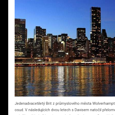
Jedenadvacetiletý Brit z průmyslového města Wolverhampton 
osud. V následujících dvou letech s Davisem natočil přelom