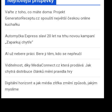
Nejnovější příspěvky
h
Vařte z toho, co máte doma: Projekt
GeneratorReceptu.cz spouští největší českou online
kuchařku
Automyčka Express slaví 20 let na trhu novou kampaní
„Zaparkuj chytře“
AI už nebere práci. Bere ji těm, kdo se nepřeučí
Viditelnost, díky MediaConnect.cz která prodává: Jak
chytrá distribuce článků mění pravidla hry
Digitální horizont a jak média zítřka změní způsob, jakým
myslíme