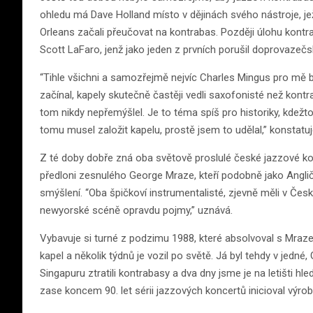
ohledu má Dave Holland místo v dějinách svého nástroje, jež 
Orleans začali přeučovat na kontrabas. Později úlohu kontra
Scott LaFaro, jenž jako jeden z prvních porušil doprovazečsko
“Tihle všichni a samozřejmě nejvíc Charles Mingus pro mě by
začínal, kapely skutečně častěji vedli saxofonisté než kont
tom nikdy nepřemýšlel. Je to téma spíš pro historiky, kdežto
tomu musel založit kapelu, prostě jsem to udělal,” konstatu
Z té doby dobře zná oba světově proslulé české jazzové k
předloni zesnulého George Mraze, kteří podobně jako Angli
smýšlení. “Oba špičkoví instrumentalisté, zjevně měli v Česk
newyorské scéně opravdu pojmy,” uznává.
Vybavuje si turné z podzimu 1988, které absolvoval s Mrazem
kapel a několik týdnů je vozil po světě. Já byl tehdy v jedn
Singapuru ztratili kontrabasy a dva dny jsme je na letišti hle
zase koncem 90. let sérii jazzových koncertů inicioval výro