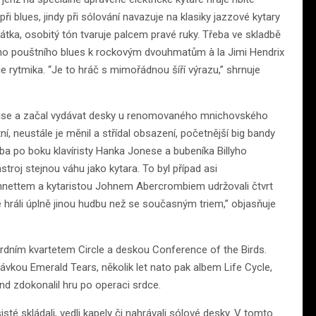
ři blues, jindy při sólování navazuje na klasiky jazzové kytary
tka, osobitý tón tvaruje palcem pravé ruky. Třeba ve skladbě
ého pouštního blues k rockovým dvouhmatům à la Jimi Hendrix
e rytmika. “Je to hráč s mimořádnou šíří výrazu,” shrnuje
 Davise a začal vydávat desky u renomovaného mnichovského
ní, neustále je měnil a střídal obsazení, početnější big bandy
ba po boku klavíristy Hanka Jonese a bubeníka Billyho
stroj stejnou váhu jako kytara. To byl případ asi
hnettem a kytaristou Johnem Abercrombiem udržovali čtvrt
 hráli úplně jinou hudbu než se současným triem,” objasňuje
rdním kvartetem Circle a deskou Conference of the Birds.
kou Emerald Tears, několik let nato pak albem Life Cycle,
nd zdokonalil hru po operaci srdce.
é skládali, vedli kapely či nahrávali sólové desky. V tomto