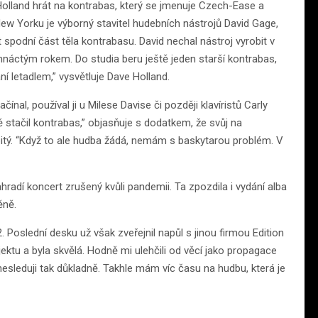
 Holland hrát na kontrabas, který se jmenuje Czech-Ease a
 New Yorku je výborný stavitel hudebních nástrojů David Gage,
 spodní část těla kontrabasu. David nechal nástroj vyrobit v
mnáctým rokem. Do studia beru ještě jeden starší kontrabas,
ní letadlem,” vysvětluje Dave Holland.
nal, používal ji u Milese Davise či později klavíristů Carly
 stačil kontrabas,” objasňuje s dodatkem, že svůj na
bitý. “Když to ale hudba žádá, nemám s baskytarou problém. V
radí koncert zrušený kvůli pandemii. Ta zpozdila i vydání alba
ěně.
. Poslední desku už však zveřejnil napůl s jinou firmou Edition
ktu a byla skvělá. Hodně mi ulehčili od věcí jako propagace
nesleduji tak důkladně. Takhle mám víc času na hudbu, která je