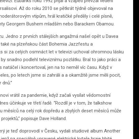
evizi. Eubanks roku 1992 přijal a vzápětí převzal vedení
alisovi. Až do roku 2010 se pětkrát týdně objevoval na
erátorovým vtipům, hrál kratičké předěly i celé písně,
identy Georgem Bushem mladším nebo Barackem Obamou.
azzu. Jedno z prvních stálejších angažmá našel opět u Davea
elo také na plzeňskou část Bohemia Jazzfestu a
s si za celých osmnáct let v televizi uchoval ohromnou lásku
 by snadno podlehl televiznímu pozlátku. Bral to jako práci a
s natáčel i koncertoval, jen na to neměl víc času. Když v
eles, po letech jsme si zahráli a a okamžitě jsme měli pocit,
 dnů.”
i vrátil za pandemie, když začali vysílat vědomostní
nes účinkuje ve třetí řadě. “Rozdíl je v tom, že talkshow
ou měsíců na celý rok dopředu a zbylých deset měsíců může
projektů,” popisuje Dave Holland.
rý je teď doprovodí v Česku, vydali studiové album Another
enž na speciálně upravené elektrické kytaře hraje hbité