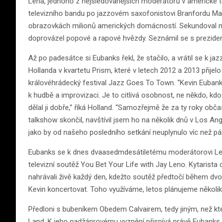
Lena, jednoho z nejsledovanějších moderátorů v americké tel
televizního bandu po jazzovém saxofonistovi Branfordu Mars
obrazovkách milionů amerických domácností. Sekundoval mod
doprovázel popové a rapové hvězdy. Seznámil se s prez
Až po padesátce si Eubanks řekl, že stačilo, a vrátil se k j
Hollanda v kvartetu Prism, které v letech 2012 a 2013 přij
královéhrádecký festival Jazz Goes To Town. “Kevin Eubank
k hudbě a improvizaci. Je to citlivá osobnost, ne někdo, kdo
dělal ji dobře,” říká Holland. “Samozřejmě že za ty roky obča
talkshow skončil, navštívil jsem ho na několik dnů v Los Ang
jako by od našeho posledního setkání neuplynulo víc než pár
Eubanks se k dnes dvaasedmdesátiletému moderátorovi Lenov
televizní soutěž You Bet Your Life with Jay Leno. Kytarista d
nahrávali živě každý den, kdežto soutěž předtočí během dv
Kevin koncertovat. Toho využíváme, letos plánujeme několik 
Předloni s bubeníkem Obedem Calvairem, tedy jiným, než kte
Land. K jeho nadžánrovému vyznění přispívá právě Eubanks, j