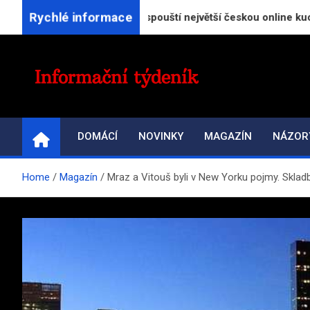
Skip
Rychlé informace
ratorReceptu.cz spouští největší českou online kuchařku
to
content
INFORMAČNÍ-TÝDENÍ
Přehled zpravodajství a informací
DOMÁCÍ
NOVINKY
MAGAZÍN
NÁZOR
Home
Magazín
Mraz a Vitouš byli v New Yorku pojmy. Skla