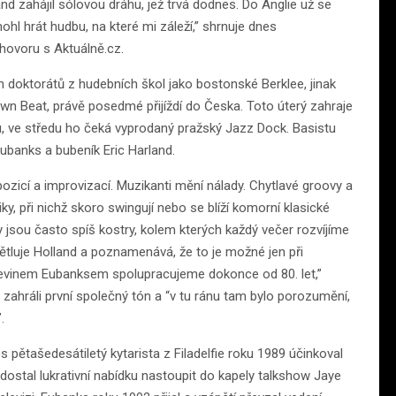
nd zahájil sólovou dráhu, jež trvá dodnes. Do Anglie už se
ohl hrát hudbu, na které mi záleží,” shrnuje dnes
hovoru s Aktuálně.cz.
 doktorátů z hudebních škol jako bostonské Berklee, jinak
wn Beat, právě posedmé přijíždí do Česka. Toto úterý zahraje
 ve středu ho čeká vyprodaný pražský Jazz Dock. Basistu
Eubanks a bubeník Eric Harland.
ompozicí a improvizací. Muzikanti mění nálady. Chytlavé groovy a
iky, při nichž skoro swingují nebo se blíží komorní klasické
 jsou často spíš kostry, kolem kterých každý večer rozvíjíme
ětluje Holland a poznamenává, že to je možné jen při
Kevinem Eubanksem spolupracujeme dokonce od 80. let,”
 zahráli první společný tón a “v tu ránu tam bylo porozumění,
.
ětašedesátiletý kytarista z Filadelfie roku 1989 účinkoval
ostal lukrativní nabídku nastoupit do kapely talkshow Jaye