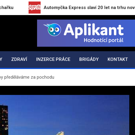
Automyčka Express slaví 20 let na trhu novou kampaní 
K.CZ
Y
ZDRAVÍ
INZERCE PRÁCE
BRIGÁDY
KONTAKT
dby předěláváme za pochodu