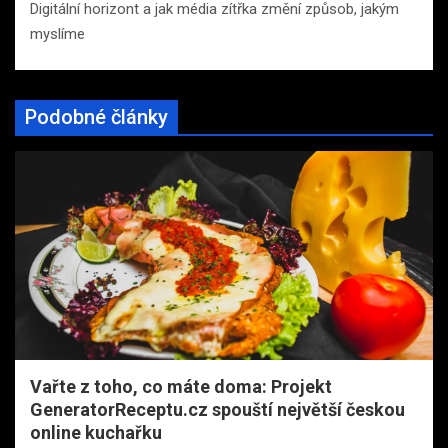
Digitální horizont a jak média zítřka změní způsob, jakým
myslíme
Podobné články
Vařte z toho, co máte doma: Projekt
GeneratorReceptu.cz spouští největší českou
online kuchařku