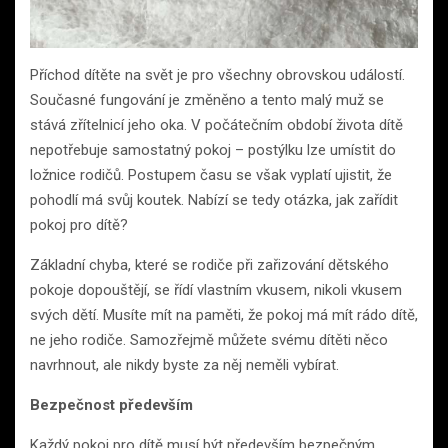
Příchod dítěte na svět je pro všechny obrovskou událostí.
Současné fungování je změněno a tento malý muž se
stává zřítelnicí jeho oka. V počátečním období života dítě
nepotřebuje samostatný pokoj – postýlku lze umístit do
ložnice rodičů. Postupem času se však vyplatí ujistit, že
pohodlí má svůj koutek. Nabízí se tedy otázka, jak zařídit
pokoj pro dítě?
Základní chyba, které se rodiče při zařizování dětského
pokoje dopouštějí, se řídí vlastním vkusem, nikoli vkusem
svých dětí. Musíte mít na paměti, že pokoj má mít rádo dítě,
ne jeho rodiče. Samozřejmě můžete svému dítěti něco
navrhnout, ale nikdy byste za něj neměli vybírat.
Bezpečnost především
Každý pokoj pro dítě musí být především bezpečným