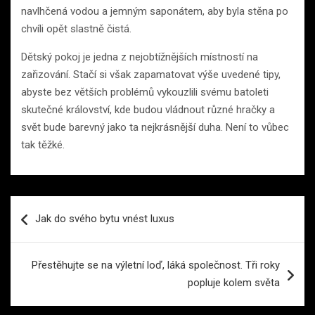
navlhčená vodou a jemným saponátem, aby byla stěna po
chvíli opět slastně čistá.
Dětský pokoj je jedna z nejobtížnějších místností na
zařizování. Stačí si však zapamatovat výše uvedené tipy,
abyste bez větších problémů vykouzlili svému batoleti
skutečné království, kde budou vládnout různé hračky a
svět bude barevný jako ta nejkrásnější duha. Není to vůbec
tak těžké.
Navigace
Jak do svého bytu vnést luxus
pro
příspěvek
Přestěhujte se na výletní loď, láká společnost. Tři roky
popluje kolem světa