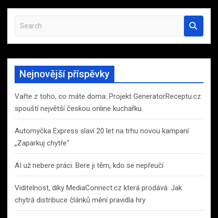
S
e
a
r
c
Nejnovější příspěvky
h
Vařte z toho, co máte doma: Projekt GeneratorReceptu.cz
spouští největší českou online kuchařku
Automyčka Express slaví 20 let na trhu novou kampaní
„Zaparkuj chytře“
AI už nebere práci. Bere ji těm, kdo se nepřeučí
Viditelnost, díky MediaConnect.cz která prodává: Jak
chytrá distribuce článků mění pravidla hry