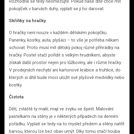
Rozhodně se tedy neomezujte. Pokud naše dítě chce mít
pokojíček v barvách duhy, vyplatí se jí ho darovat.
Skříňky na hračky
O hračky není nouze v každém dětském pokojíčku.
Panenky, kostky, auta, plyšáci – to vše je potřeba někam
schovat. Proto musí mít dětský pokoj různé přihrádky na
hračky. Postel stačí pořídit s velkým hrudníkem, abyste
získali další prostor nejen pro lůžkoviny, ale i různé hračky.
V prodejnách nechybí ani kartonové krabice a truhlice, do
kterých si dítě bude moci uložit své plyšové medvídky nebo
kostky.
Čistota
Děti, zvláště ty malé, mají ve zvyku se špinit. Malování
pastelkami na stěny je v některých případech na denním
pořádku. Vyplatí se tedy na to myslet předem a stěny natřít
barvou, kterou lze bez obav umýt. Díky tomu stačí houba