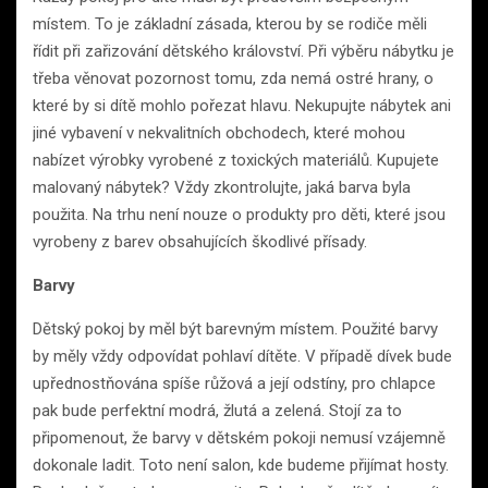
místem. To je základní zásada, kterou by se rodiče měli
řídit při zařizování dětského království. Při výběru nábytku je
třeba věnovat pozornost tomu, zda nemá ostré hrany, o
které by si dítě mohlo pořezat hlavu. Nekupujte nábytek ani
jiné vybavení v nekvalitních obchodech, které mohou
nabízet výrobky vyrobené z toxických materiálů. Kupujete
malovaný nábytek? Vždy zkontrolujte, jaká barva byla
použita. Na trhu není nouze o produkty pro děti, které jsou
vyrobeny z barev obsahujících škodlivé přísady.
Barvy
Dětský pokoj by měl být barevným místem. Použité barvy
by měly vždy odpovídat pohlaví dítěte. V případě dívek bude
upřednostňována spíše růžová a její odstíny, pro chlapce
pak bude perfektní modrá, žlutá a zelená. Stojí za to
připomenout, že barvy v dětském pokoji nemusí vzájemně
dokonale ladit. Toto není salon, kde budeme přijímat hosty.