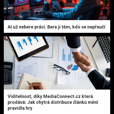
AI už nebere práci. Bere ji těm, kdo se nepřeučí
Viditelnost, díky MediaConnect.cz která
prodává: Jak chytrá distribuce článků mění
pravidla hry