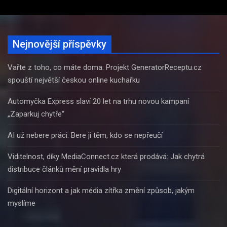
Nejnovější příspěvky
Vařte z toho, co máte doma: Projekt GeneratorReceptu.cz
spouští největší českou online kuchařku
Automyčka Express slaví 20 let na trhu novou kampaní
„Zaparkuj chytře“
AI už nebere práci. Bere ji těm, kdo se nepřeučí
Viditelnost, díky MediaConnect.cz která prodává: Jak chytrá
distribuce článků mění pravidla hry
Digitální horizont a jak média zítřka změní způsob, jakým
myslíme