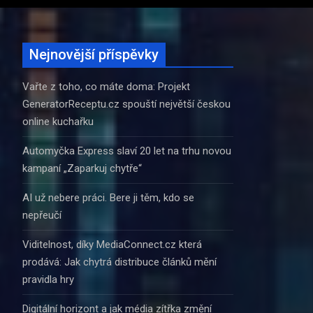
Nejnovější příspěvky
Vařte z toho, co máte doma: Projekt
GeneratorReceptu.cz spouští největší českou
online kuchařku
Automyčka Express slaví 20 let na trhu novou
kampaní „Zaparkuj chytře“
AI už nebere práci. Bere ji těm, kdo se
nepřeučí
Viditelnost, díky MediaConnect.cz která
prodává: Jak chytrá distribuce článků mění
pravidla hry
Digitální horizont a jak média zítřka změní