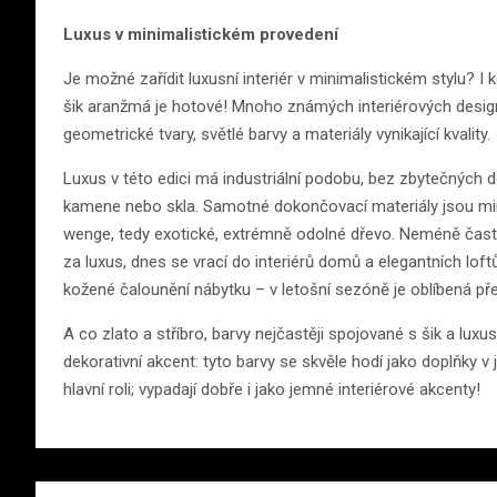
Luxus v minimalistickém provedení
Je možné zařídit luxusní interiér v minimalistickém stylu? I
šik aranžmá je hotové! Mnoho známých interiérových design
geometrické tvary, světlé barvy a materiály vynikající kvality.
Luxus v této edici má industriální podobu, bez zbytečných d
kamene nebo skla. Samotné dokončovací materiály jsou mim
wenge, tedy exotické, extrémně odolné dřevo. Neméně čast
za luxus, dnes se vrací do interiérů domů a elegantních lo
kožené čalounění nábytku – v letošní sezóně je oblíbená př
A co zlato a stříbro, barvy nejčastěji spojované s šik a luxu
dekorativní akcent: tyto barvy se skvěle hodí jako doplňky 
hlavní roli; vypadají dobře i jako jemné interiérové ​​akcenty!