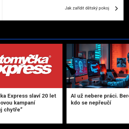
Jak zařídit dětský pokoj
a Express slaví 20 let
AI už nebere práci. Bere
novou kampaní
kdo se nepřeučí
j chytře“