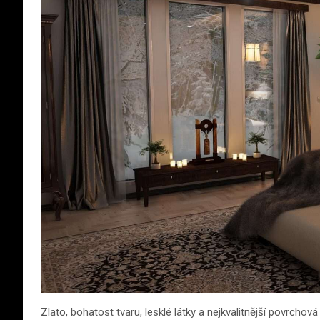
Zlato, bohatost tvaru, lesklé látky a nejkvalitnější povrch