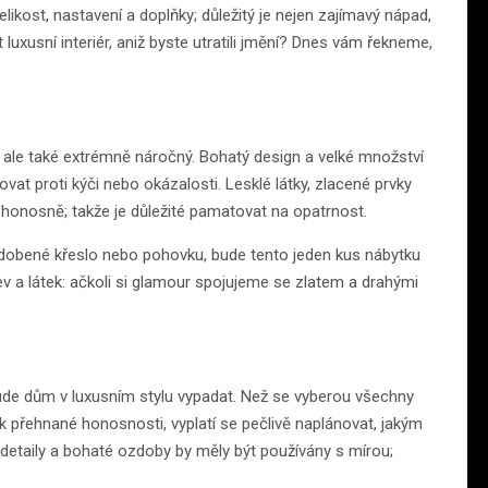
ikost, nastavení a doplňky; důležitý je nejen zajímavý nápad,
 luxusní interiér, aniž byste utratili jmění? Dnes vám řekneme,
ý, ale také extrémně náročný. Bohatý design a velké množství
vat proti kýči nebo okázalosti. Lesklé látky, zlacené prvky
honosně; takže je důležité pamatovat na opatrnost.
dobené křeslo nebo pohovku, bude tento jeden kus nábytku
ev a látek: ačkoli si glamour spojujeme se zlatem a drahými
bude dům v luxusním stylu vypadat. Než se vyberou všechny
 k přehnané honosnosti, vyplatí se pečlivě naplánovat, jakým
etaily a bohaté ozdoby by měly být používány s mírou;