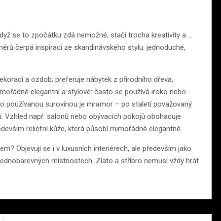
 když se to zpočátku zdá nemožné, stačí trocha kreativity a …
érů čerpá inspiraci ze skandinávského stylu: jednoduché,
ekorací a ozdob; preferuje nábytek z přírodního dřeva,
ořádně elegantní a stylové: často se používá iroko nebo
o používanou surovinou je mramor – po staletí považovaný
ftů. Vzhled např. salonů nebo obývacích pokojů obohacuje
edevším reliéfní kůže, která působí mimořádně elegantně.
sem? Objevují se i v luxusních interiérech, ale především jako
v jednobarevných místnostech. Zlato a stříbro nemusí vždy hrát