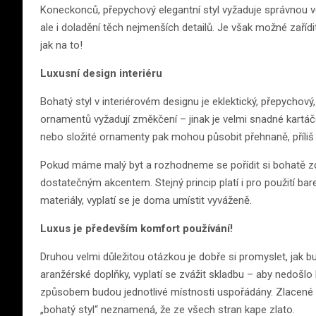
Koneckonců, přepychový elegantní styl vyžaduje správnou vel
ale i doladění těch nejmenších detailů. Je však možné zařídit
jak na to!
Luxusní design interiéru
Bohatý styl v interiérovém designu je eklektický, přepychov
ornamentů vyžadují změkčení – jinak je velmi snadné kartáčo
nebo složité ornamenty pak mohou působit přehnaně, příliš 
Pokud máme malý byt a rozhodneme se pořídit si bohatě z
dostatečným akcentem. Stejný princip platí i pro použití bar
materiály, vyplatí se je doma umístit vyváženě.
Luxus je především komfort používání!
Druhou velmi důležitou otázkou je dobře si promyslet, jak 
aranžérské doplňky, vyplatí se zvážit skladbu – aby nedošlo
způsobem budou jednotlivé místnosti uspořádány. Zlacené d
„bohatý styl“ neznamená, že ze všech stran kape zlato.