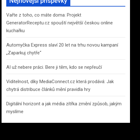
Nejnovější příspěvky
h
Vařte z toho, co máte doma: Projekt
GeneratorReceptu.cz spouští největší českou online
kuchařku
Automyčka Express slaví 20 let na trhu novou kampaní
„Zaparkuj chytře“
AI už nebere práci. Bere ji těm, kdo se nepřeučí
Viditelnost, díky MediaConnect.cz která prodává: Jak
chytrá distribuce článků mění pravidla hry
Digitální horizont a jak média zítřka změní způsob, jakým
myslíme