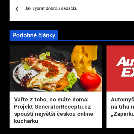
Navigace
Jak vybrat dobrou sedačku
pro
příspěvek
Podobné články
Vařte z toho, co máte doma:
Automyčk
Projekt GeneratorReceptu.cz
na trhu 
spouští největší českou online
„Zaparku
kuchařku