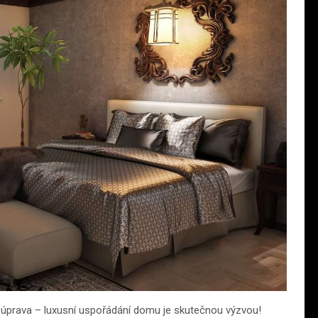
ová úprava – luxusní uspořádání domu je skutečnou výzvou!