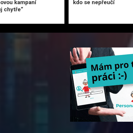
novou kampaní
kdo se nepřeučí
j chytře“