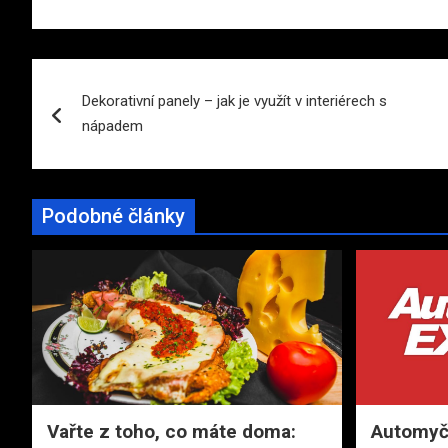
Navigace
Dekorativní panely – jak je využít v interiérech s
pro
nápadem
příspěvek
Podobné články
Vařte z toho, co máte doma:
Automyčk