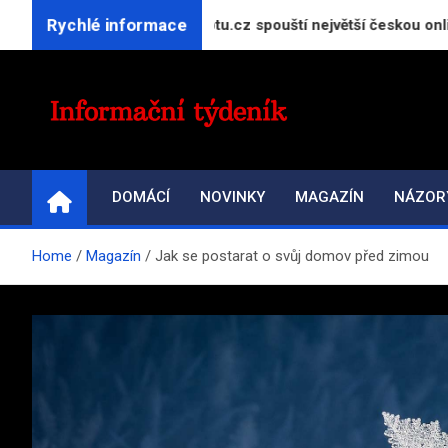
Skip
Rychlé informace
kt GeneratorReceptu.cz spouští největší českou online kuchařk
to
content
INFORMAČNÍ-TÝDENÍ
Přehled zpravodajství a informací
DOMÁCÍ
NOVINKY
MAGAZÍN
NÁZOR
Home
Magazín
Jak se postarat o svůj domov před zimou