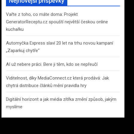
Nejnovější příspěvky
h
Vařte z toho, co máte doma: Projekt
GeneratorReceptu.cz spouští největší českou online
kuchařku
Automyčka Express slaví 20 let na trhu novou kampaní
„Zaparkuj chytře“
AI už nebere práci. Bere ji těm, kdo se nepřeučí
Viditelnost, díky MediaConnect.cz která prodává: Jak
chytrá distribuce článků mění pravidla hry
Digitální horizont a jak média zítřka změní způsob, jakým
myslíme