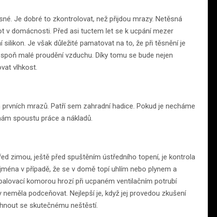
né. Je dobré to zkontrolovat, než přijdou mrazy. Netěsná
lot v domácnosti. Před asi tuctem let se k ucpání mezer
silikon. Je však důležité pamatovat na to, že při těsnění je
espoň malé proudění vzduchu. Díky tomu se bude nejen
ovat vlhkost.
m prvních mrazů. Patří sem zahradní hadice. Pokud je necháme
nám spoustu práce a nákladů.
před zimou, ještě před spuštěním ústředního topení, je kontrola
ejména v případě, že se v domě topí uhlím nebo plynem a
palovací komorou hrozí při ucpaném ventilačním potrubí
 neměla podceňovat. Nejlepší je, když jej provedou zkušení
yhnout se skutečnému neštěstí.