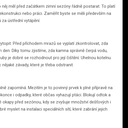
 něj měl před začátkem zimní sezóny řádně postarat. To platí
u rekonstrukci nebo práci. Zaměřit byste se měli především na
ů za ústřední vytápění.
ytopit. Před příchodem mrazů se vyplatí zkontrolovat, zda
en den. Díky tomu zjistíme, zda kamna správně čerpá vodu,
by je dobré se rozhodnout pro její čištění. Uhelnou kotelnu
nějaké závady, které je třeba odstranit.
lně zapomíná. Mezitím je to povinný prvek k plné přípravě na
konce i odpadky, které občas vyhazují ptáci. Blokují odtok a
té okapy před sezónou, kdy se zvyšuje množství dešťových i
é myslet na instalaci speciálních sítí, které zabrání jejich