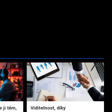
 ji těm,
Viditelnost, díky