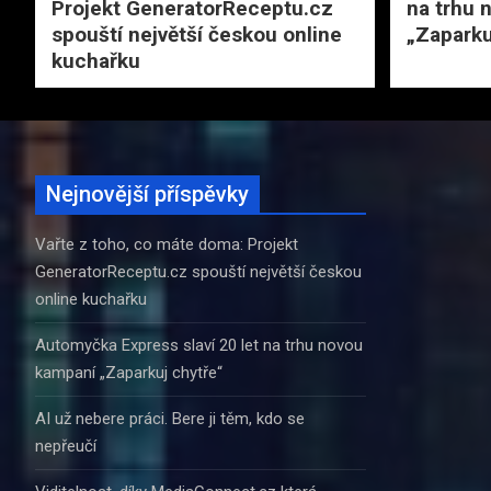
Projekt GeneratorReceptu.cz
na trhu 
spouští největší českou online
„Zaparku
kuchařku
Nejnovější příspěvky
Vařte z toho, co máte doma: Projekt
GeneratorReceptu.cz spouští největší českou
online kuchařku
Automyčka Express slaví 20 let na trhu novou
kampaní „Zaparkuj chytře“
AI už nebere práci. Bere ji těm, kdo se
nepřeučí