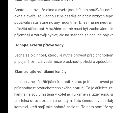
Často se stává, že okna a dveře jsou během používání netěs
okna a dveře jsou jednou z nejčastějších příčin nízkých tep
používala vata, staré noviny nebo tmel. Dnes máme neutrální 
důležitá střídmost. V každém domě musí být zachováno al
příjemněji a zdravěji bydlet, ale na stěnách se nebude objev
Odpojte externí přívod vody
Jedná se o činnost, kterou je nutné provést před příchode
připojené, zmrzlá voda může prasknout potrubí a způsobit 
Zkontrolujte ventilační kanály
Jednou z nejdůležitějších činností, kterou je třeba provést 
průchodnosti vzduchotechnického potrubí. To je důležité z
kamna nejsou umístěna v kotelně. I u kamen s uzavřenou s
smrtelná otrava oxidem uhelnatým. Tato činnost by se nikdy
kominíci, kteří mají také bohaté znalosti. To nám pomůže v