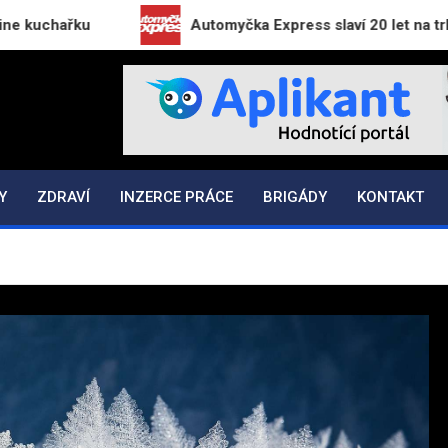
u
Automyčka Express slaví 20 let na trhu novou k
K.CZ
Y
ZDRAVÍ
INZERCE PRÁCE
BRIGÁDY
KONTAKT