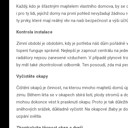
Každý, kdo je šťastným majitelem vlastního domova, by se o
i pro ty lidi, jejichž domy na první pohled nevyžadují žádno
ty prvky, které mají reálný vliv na naši bezpečnost a výši účt
Kontrola instalace
Zimní období je obdobím, kdy je potřeba náš dům pořádně v
topení funguje správně. Nejlepší je zapnout centrálu na jed
radiátory nejsou zanesené vzduchem. V případě plynové trou
by měl také zkontrolovat odborník. Ten posoudí, zda má pec 
Vyčistěte okapy
Čištění okapů je činnost, na kterou mnoho majitelů domů úp
zimu. Během léta se v okapech sbírá listí, plody stromů a do
mohou dokonce vést k prasknutí okapu. Proto je tak důleži
sněhových srážek, důkladně vyčistit. Na okapové žlaby je dobr
ucpání světla.
Zkontrolujte těsnost oken a dveří