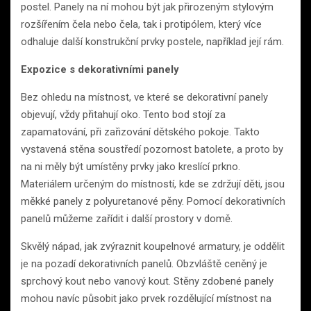
postel. Panely na ní mohou být jak přirozeným stylovým
rozšířením čela nebo čela, tak i protipólem, který více
odhaluje další konstrukční prvky postele, například její rám.
Expozice s dekorativními panely
Bez ohledu na místnost, ve které se dekorativní panely
objevují, vždy přitahují oko. Tento bod stojí za
zapamatování, při zařizování dětského pokoje. Takto
vystavená stěna soustředí pozornost batolete, a proto by
na ni měly být umístěny prvky jako kreslící prkno.
Materiálem určeným do místností, kde se zdržují děti, jsou
měkké panely z polyuretanové pěny. Pomocí dekorativních
panelů můžeme zařídit i další prostory v domě.
Skvělý nápad, jak zvýraznit koupelnové armatury, je oddělit
je na pozadí dekorativních panelů. Obzvláště ceněný je
sprchový kout nebo vanový kout. Stěny zdobené panely
mohou navíc působit jako prvek rozdělující místnost na