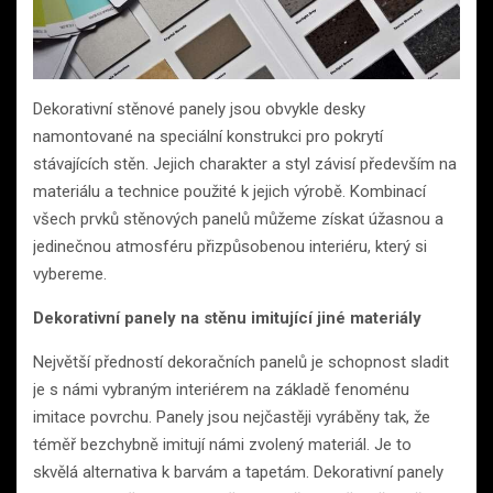
Dekorativní stěnové panely jsou obvykle desky
namontované na speciální konstrukci pro pokrytí
stávajících stěn. Jejich charakter a styl závisí především na
materiálu a technice použité k jejich výrobě. Kombinací
všech prvků stěnových panelů můžeme získat úžasnou a
jedinečnou atmosféru přizpůsobenou interiéru, který si
vybereme.
Dekorativní panely na stěnu imitující jiné materiály
Největší předností dekoračních panelů je schopnost sladit
je s námi vybraným interiérem na základě fenoménu
imitace povrchu. Panely jsou nejčastěji vyráběny tak, že
téměř bezchybně imitují námi zvolený materiál. Je to
skvělá alternativa k barvám a tapetám. Dekorativní panely