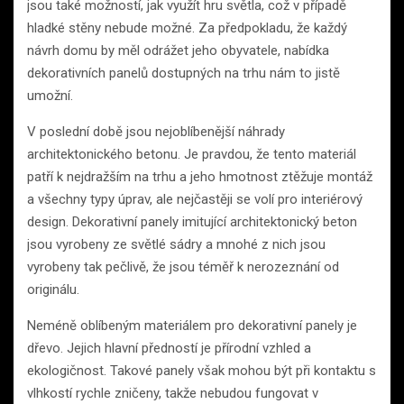
jsou také možností, jak využít hru světla, což v případě
hladké stěny nebude možné. Za předpokladu, že každý
návrh domu by měl odrážet jeho obyvatele, nabídka
dekorativních panelů dostupných na trhu nám to jistě
umožní.
V poslední době jsou nejoblíbenější náhrady
architektonického betonu. Je pravdou, že tento materiál
patří k nejdražším na trhu a jeho hmotnost ztěžuje montáž
a všechny typy úprav, ale nejčastěji se volí pro interiérový
design. Dekorativní panely imitující architektonický beton
jsou vyrobeny ze světlé sádry a mnohé z nich jsou
vyrobeny tak pečlivě, že jsou téměř k nerozeznání od
originálu.
Neméně oblíbeným materiálem pro dekorativní panely je
dřevo. Jejich hlavní předností je přírodní vzhled a
ekologičnost. Takové panely však mohou být při kontaktu s
vlhkostí rychle zničeny, takže nebudou fungovat v