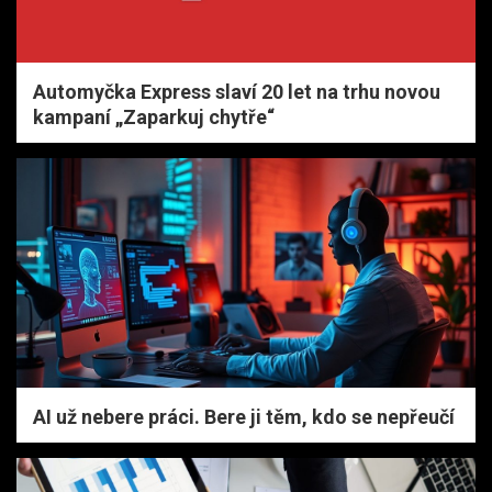
Automyčka Express slaví 20 let na trhu novou
kampaní „Zaparkuj chytře“
AI už nebere práci. Bere ji těm, kdo se nepřeučí