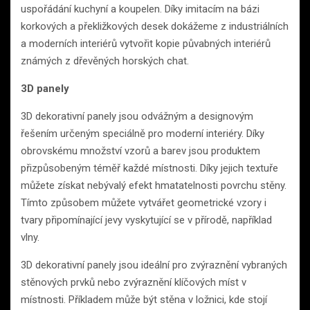
uspořádání kuchyní a koupelen. Díky imitacím na bázi
korkových a překližkových desek dokážeme z industriálních
a moderních interiérů vytvořit kopie půvabných interiérů
známých z dřevěných horských chat.
3D panely
3D dekorativní panely jsou odvážným a designovým
řešením určeným speciálně pro moderní interiéry. Díky
obrovskému množství vzorů a barev jsou produktem
přizpůsobeným téměř každé místnosti. Díky jejich textuře
můžete získat nebývalý efekt hmatatelnosti povrchu stěny.
Tímto způsobem můžete vytvářet geometrické vzory i
tvary připomínající jevy vyskytující se v přírodě, například
vlny.
3D dekorativní panely jsou ideální pro zvýraznění vybraných
stěnových prvků nebo zvýraznění klíčových míst v
místnosti. Příkladem může být stěna v ložnici, kde stojí