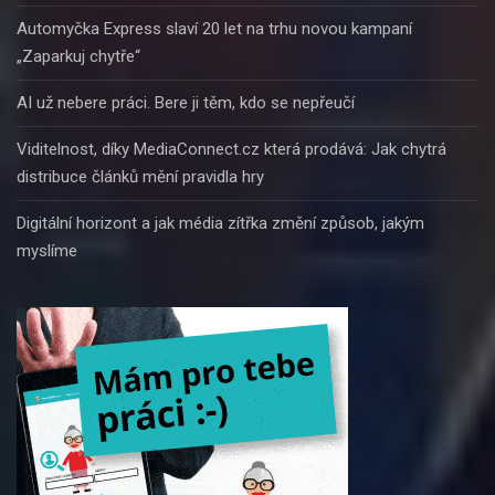
Automyčka Express slaví 20 let na trhu novou kampaní
„Zaparkuj chytře“
AI už nebere práci. Bere ji těm, kdo se nepřeučí
Viditelnost, díky MediaConnect.cz která prodává: Jak chytrá
distribuce článků mění pravidla hry
Digitální horizont a jak média zítřka změní způsob, jakým
myslíme