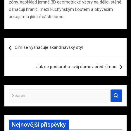
zóny, například jemné 3D geometrické vzory na dělicí stěně
označují hranici mezi kuchyňským koutem a obývacím
pokojem a jídelní částí domu.
Navigace
Čím se vyznačuje skandinávský styl
pro
příspěvek
Jak se postarat o svůj domov před zimou
S
e
a
r
c
Nejnovější příspěvky
h