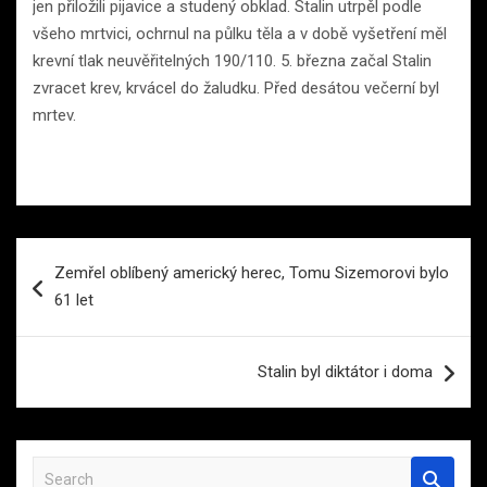
jen přiložili pijavice a studený obklad. Stalin utrpěl podle
všeho mrtvici, ochrnul na půlku těla a v době vyšetření měl
krevní tlak neuvěřitelných 190/110. 5. března začal Stalin
zvracet krev, krvácel do žaludku. Před desátou večerní byl
mrtev.
Navigace
Zemřel oblíbený americký herec, Tomu Sizemorovi bylo
pro
61 let
příspěvek
Stalin byl diktátor i doma
S