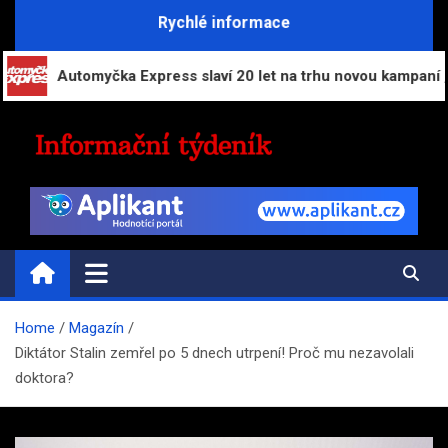
Skip
Rychlé informace
to
content
Automyčka Express slaví 20 let na trhu novou kampaní „Zapark
INFORMAČNÍ-TÝDENÍK.CZ
Přehled zpravodajství a informací
Home
Magazín
Diktátor Stalin zemřel po 5 dnech utrpení! Proč mu nezavolali
doktora?