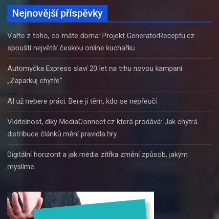
Nejnovější příspěvky
Vařte z toho, co máte doma: Projekt GeneratorReceptu.cz
spouští největší českou online kuchařku
Automyčka Express slaví 20 let na trhu novou kampaní
„Zaparkuj chytře“
AI už nebere práci. Bere ji těm, kdo se nepřeučí
Viditelnost, díky MediaConnect.cz která prodává: Jak chytrá
distribuce článků mění pravidla hry
Digitální horizont a jak média zítřka změní způsob, jakým
myslíme