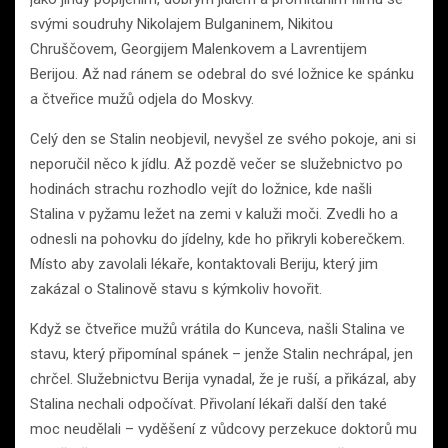
svými soudruhy Nikolajem Bulganinem, Nikitou
Chruščovem, Georgijem Malenkovem a Lavrentijem
Berijou. Až nad ránem se odebral do své ložnice ke spánku
a čtveřice mužů odjela do Moskvy.
Celý den se Stalin neobjevil, nevyšel ze svého pokoje, ani si
neporučil něco k jídlu. Až pozdě večer se služebnictvo po
hodinách strachu rozhodlo vejít do ložnice, kde našli
Stalina v pyžamu ležet na zemi v kaluži moči. Zvedli ho a
odnesli na pohovku do jídelny, kde ho přikryli koberečkem.
Místo aby zavolali lékaře, kontaktovali Beriju, který jim
zakázal o Stalinově stavu s kýmkoliv hovořit.
Když se čtveřice mužů vrátila do Kunceva, našli Stalina ve
stavu, který připomínal spánek – jenže Stalin nechrápal, jen
chrčel. Služebnictvu Berija vynadal, že je ruší, a přikázal, aby
Stalina nechali odpočívat. Přivolaní lékaři další den také
moc neudělali – vyděšení z vůdcovy perzekuce doktorů mu