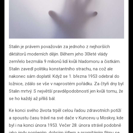
Stalin je právem považován za jednoho z nejhorších
diktátorů moderních dějin. Během jeho 30leté vlády
zemřelo bezmála 9 milionů lidí kvůli hladomoru a čistkám.
Stalin zavedl politiku konstantního strachu, na což ale
nakonec sám doplatil. Když se 1. března 1953 odebral do
ložnice, zdálo se vše v naprostém pořádku. Za čtyři dny byl
Stalin mrtvý. S největší pravděpodobností jen kvůli tomu, že
se ho každý až příliš bál.
Ke konci svého života trpěl celou řadou zdravotních potíží
a spoustu času trávil na své dače v Kuncevu u Moskvy, kde
byl i na konci února 1953. Večer 28. února strávil podobně
jako jindy popíjením, dobrým jídlem a promítáním filmu se