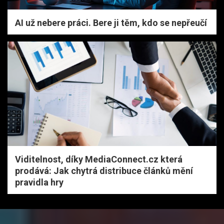
AI už nebere práci. Bere ji těm, kdo se nepřeučí
Viditelnost, díky MediaConnect.cz která
prodává: Jak chytrá distribuce článků mění
pravidla hry