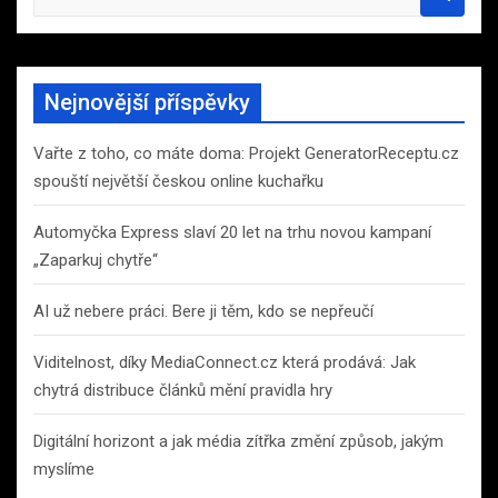
e
a
r
c
Nejnovější příspěvky
h
Vařte z toho, co máte doma: Projekt GeneratorReceptu.cz
spouští největší českou online kuchařku
Automyčka Express slaví 20 let na trhu novou kampaní
„Zaparkuj chytře“
AI už nebere práci. Bere ji těm, kdo se nepřeučí
Viditelnost, díky MediaConnect.cz která prodává: Jak
chytrá distribuce článků mění pravidla hry
Digitální horizont a jak média zítřka změní způsob, jakým
myslíme