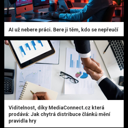
AI už nebere práci. Bere ji těm, kdo se nepřeučí
Viditelnost, díky MediaConnect.cz která
prodává: Jak chytrá distribuce článků mění
pravidla hry