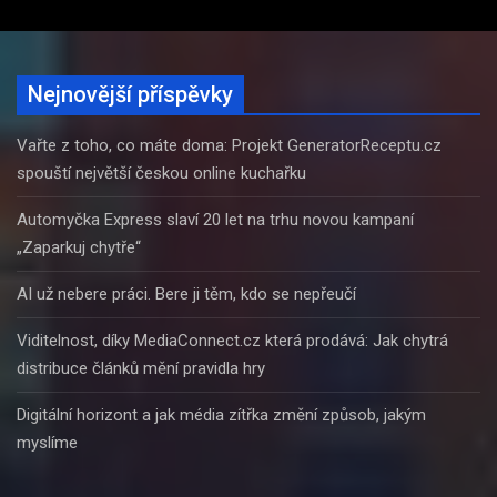
Nejnovější příspěvky
Vařte z toho, co máte doma: Projekt GeneratorReceptu.cz
spouští největší českou online kuchařku
Automyčka Express slaví 20 let na trhu novou kampaní
„Zaparkuj chytře“
AI už nebere práci. Bere ji těm, kdo se nepřeučí
Viditelnost, díky MediaConnect.cz která prodává: Jak chytrá
distribuce článků mění pravidla hry
Digitální horizont a jak média zítřka změní způsob, jakým
myslíme