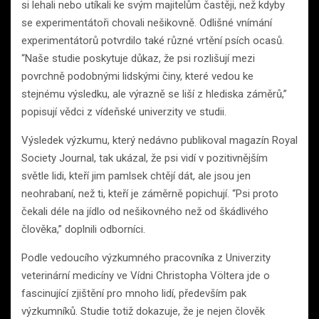
si lehali nebo utíkali ke svým majitelům častěji, než kdyby
se experimentátoři chovali nešikovně. Odlišné vnímání
experimentátorů potvrdilo také různé vrtění psích ocasů.
“Naše studie poskytuje důkaz, že psi rozlišují mezi
povrchně podobnými lidskými činy, které vedou ke
stejnému výsledku, ale výrazně se liší z hlediska záměrů,”
popisují vědci z vídeňské univerzity ve studii.
Výsledek výzkumu, který nedávno publikoval magazín Royal
Society Journal, tak ukázal, že psi vidí v pozitivnějším
světle lidi, kteří jim pamlsek chtějí dát, ale jsou jen
neohrabaní, než ti, kteří je záměrně popichují. “Psi proto
čekali déle na jídlo od nešikovného než od škádlivého
člověka,” doplnili odborníci.
Podle vedoucího výzkumného pracovníka z Univerzity
veterinární medicíny ve Vídni Christopha Völtera jde o
fascinující zjištění pro mnoho lidí, především pak
výzkumníků. Studie totiž dokazuje, že je nejen člověk