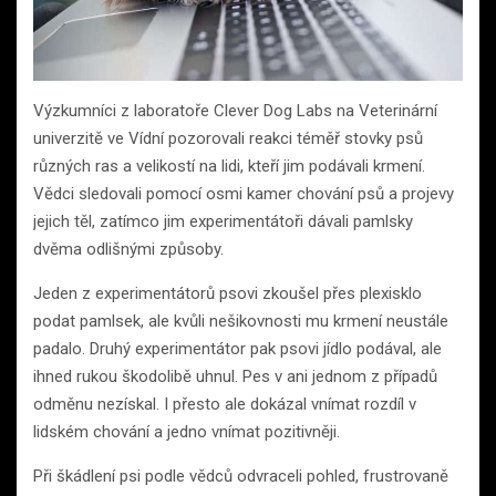
Výzkumníci z laboratoře Clever Dog Labs na Veterinární
univerzitě ve Vídní pozorovali reakci téměř stovky psů
různých ras a velikostí na lidi, kteří jim podávali krmení.
Vědci sledovali pomocí osmi kamer chování psů a projevy
jejich těl, zatímco jim experimentátoři dávali pamlsky
dvěma odlišnými způsoby.
Jeden z experimentátorů psovi zkoušel přes plexisklo
podat pamlsek, ale kvůli nešikovnosti mu krmení neustále
padalo. Druhý experimentátor pak psovi jídlo podával, ale
ihned rukou škodolibě uhnul. Pes v ani jednom z případů
odměnu nezískal. I přesto ale dokázal vnímat rozdíl v
lidském chování a jedno vnímat pozitivněji.
Při škádlení psi podle vědců odvraceli pohled, frustrovaně