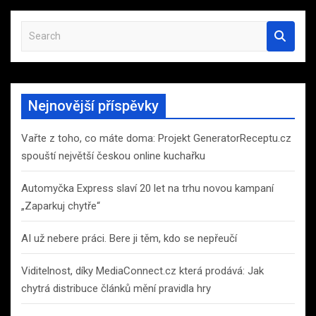
S
e
a
r
c
Nejnovější příspěvky
h
Vařte z toho, co máte doma: Projekt GeneratorReceptu.cz
spouští největší českou online kuchařku
Automyčka Express slaví 20 let na trhu novou kampaní
„Zaparkuj chytře“
AI už nebere práci. Bere ji těm, kdo se nepřeučí
Viditelnost, díky MediaConnect.cz která prodává: Jak
chytrá distribuce článků mění pravidla hry