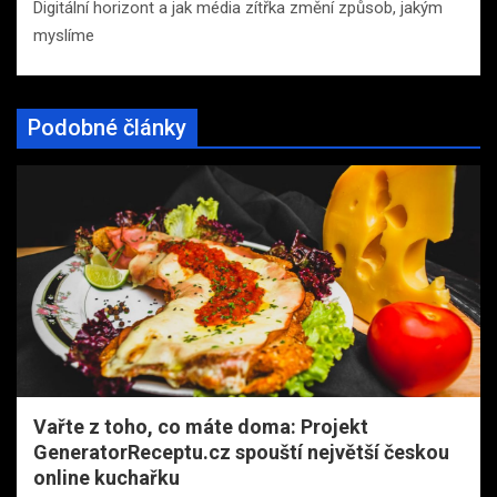
Digitální horizont a jak média zítřka změní způsob, jakým
myslíme
Podobné články
Vařte z toho, co máte doma: Projekt
GeneratorReceptu.cz spouští největší českou
online kuchařku