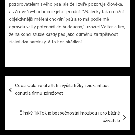
pozorovatelem svého psa, ale že i zvíře pozoruje člověka,
a zároveň vyhodnocuje jeho jednání. “Výsledky tak umožní
objektivnější měření chování psů a to má podle mě
opravdu velký potenciál do budoucna,” uzavřel Völter s tím,
že na konci studie každý pes jako odměnu za trpělivost
získal dva pamlsky. A to bez škádlení.
Navigace
Coca-Cola ve čtvrtletí zvýšila tržby i zisk, inflace
pro
donutila firmu zdražovat
příspěvek
Čínský TikTok je bezpečnostní hrozbou i pro běžné
uživatele