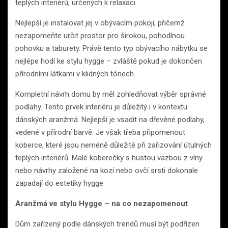
teplých interiérů, určených k relaxaci.
Nejlepší je instalovat jej v obývacím pokoji, přičemž
nezapomeňte určit prostor pro širokou, pohodlnou
pohovku a taburety. Právě tento typ obývacího nábytku se
nejlépe hodí ke stylu hygge – zvláště pokud je dokončen
přírodními látkami v klidných tónech.
Kompletní návrh domu by měl zohledňovat výběr správné
podlahy. Tento prvek interiéru je důležitý i v kontextu
dánských aranžmá. Nejlepší je vsadit na dřevěné podlahy,
vedené v přírodní barvě. Je však třeba připomenout
koberce, které jsou neméně důležité při zařizování útulných
teplých interiérů. Malé koberečky s hustou vazbou z vlny
nebo návrhy založené na kozí nebo ovčí srsti dokonale
zapadají do estetiky hygge.
Aranžmá ve stylu Hygge – na co nezapomenout
Dům zařízený podle dánských trendů musí být podřízen