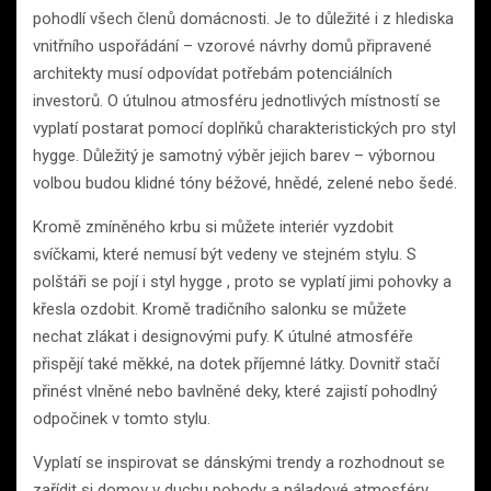
pohodlí všech členů domácnosti. Je to důležité i z hlediska
vnitřního uspořádání – vzorové návrhy domů připravené
architekty musí odpovídat potřebám potenciálních
investorů. O útulnou atmosféru jednotlivých místností se
vyplatí postarat pomocí doplňků charakteristických pro styl
hygge. Důležitý je samotný výběr jejich barev – výbornou
volbou budou klidné tóny béžové, hnědé, zelené nebo šedé.
Kromě zmíněného krbu si můžete interiér vyzdobit
svíčkami, které nemusí být vedeny ve stejném stylu. S
polštáři se pojí i styl hygge , proto se vyplatí jimi pohovky a
křesla ozdobit. Kromě tradičního salonku se můžete
nechat zlákat i designovými pufy. K útulné atmosféře
přispějí také měkké, na dotek příjemné látky. Dovnitř stačí
přinést vlněné nebo bavlněné deky, které zajistí pohodlný
odpočinek v tomto stylu.
Vyplatí se inspirovat se dánskými trendy a rozhodnout se
zařídit si domov v duchu pohody a náladové atmosféry.