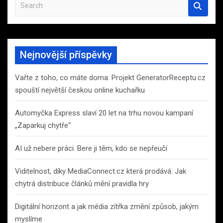
S
e
a
r
c
Nejnovější příspěvky
h
Vařte z toho, co máte doma: Projekt GeneratorReceptu.cz
spouští největší českou online kuchařku
Automyčka Express slaví 20 let na trhu novou kampaní
„Zaparkuj chytře“
AI už nebere práci. Bere ji těm, kdo se nepřeučí
Viditelnost, díky MediaConnect.cz která prodává: Jak
chytrá distribuce článků mění pravidla hry
Digitální horizont a jak média zítřka změní způsob, jakým
myslíme