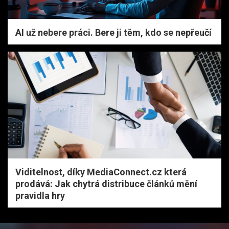
AI už nebere práci. Bere ji těm, kdo se nepřeučí
Viditelnost, díky MediaConnect.cz která
prodává: Jak chytrá distribuce článků mění
pravidla hry