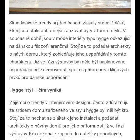
Skandinávské trendy si před časem získaly srdce Poláků,
kteří jsou stále ochotnější zařizovat byty v tomto stylu. V
současné době jsou v módě interiéry typu hygge odkazující
na dánskou filozofii aranžmá. Stojí za to požádat architekty
o návrh domu , který zohledňuje jeho uspořádání v tomto
charakteru. Již ve fázi výstavby by mělo být naplánováno
uspořádání celé nemovitosti spolu s přítomností klíčových
prvků pro dánské uspořádání.
Hygge styl – čím vyniká
Zájemci o trendy v interiérovém designu často zdůrazňují,
že srdcem domu zařízeného ve stylu hygge by měl být krb.
Stojí za to nechat se zlákat k jeho instalaci a požádat
architekty o návrhy domů pro jeho přítomnost již ve fázi
výstavby. Krb dokonale zapadá do estetiky pohodlných,