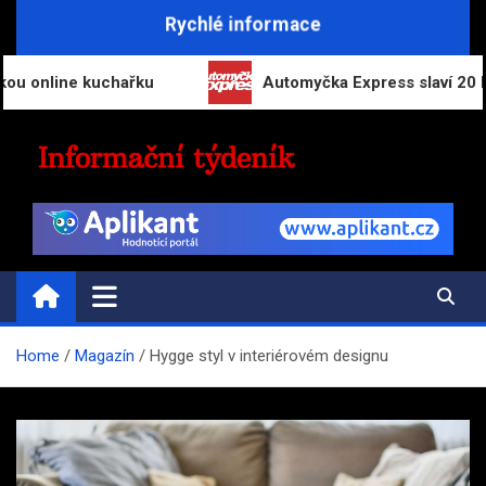
Skip
Rychlé informace
to
content
ine kuchařku
Automyčka Express slaví 20 let na tr
INFORMAČNÍ-TÝDENÍK.CZ
Přehled zpravodajství a informací
Home
Magazín
Hygge styl v interiérovém designu