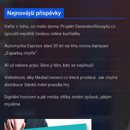
Nejnovější příspěvky
Vařte z toho, co máte doma: Projekt GeneratorReceptu.cz
spouští největší českou online kuchařku
Automyčka Express slaví 20 let na trhu novou kampaní
„Zaparkuj chytře“
AI už nebere práci. Bere ji těm, kdo se nepřeučí
Viditelnost, díky MediaConnect.cz která prodává: Jak chytrá
distribuce článků mění pravidla hry
Digitální horizont a jak média zítřka změní způsob, jakým
myslíme