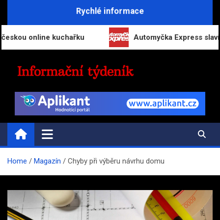
Skip
Rychlé informace
to
content
 online kuchařku
Automyčka Express slaví 20 let n
INFORMAČNÍ-TÝDENÍK.CZ
Přehled zpravodajství a informací
Home
Magazín
Chyby při výběru návrhu domu