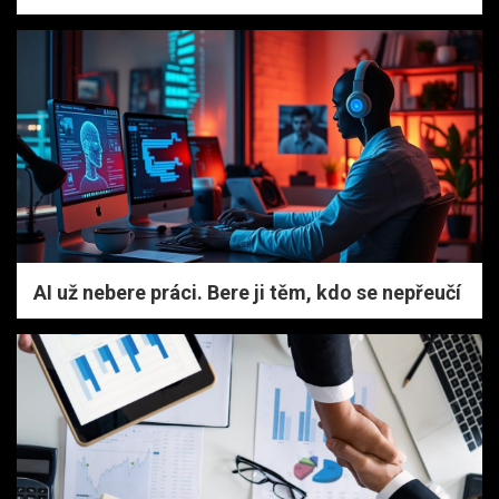
AI už nebere práci. Bere ji těm, kdo se nepřeučí