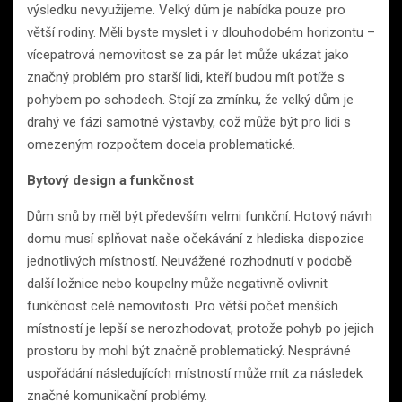
výsledku nevyužijeme. Velký dům je nabídka pouze pro
větší rodiny. Měli byste myslet i v dlouhodobém horizontu –
vícepatrová nemovitost se za pár let může ukázat jako
značný problém pro starší lidi, kteří budou mít potíže s
pohybem po schodech. Stojí za zmínku, že velký dům je
drahý ve fázi samotné výstavby, což může být pro lidi s
omezeným rozpočtem docela problematické.
Bytový design a funkčnost
Dům snů by měl být především velmi funkční. Hotový návrh
domu musí splňovat naše očekávání z hlediska dispozice
jednotlivých místností. Neuvážené rozhodnutí v podobě
další ložnice nebo koupelny může negativně ovlivnit
funkčnost celé nemovitosti. Pro větší počet menších
místností je lepší se nerozhodovat, protože pohyb po jejich
prostoru by mohl být značně problematický. Nesprávné
uspořádání následujících místností může mít za následek
značné komunikační problémy.