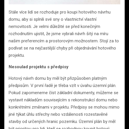
Stále více lidí se rozhoduje pro koupi hotového návrhu
domu, aby si splnili své sny o vlastnictví vlastní
nemovitosti. Je velmi důležité se před konečným
rozhodnutím ujistit, že jsme vybrali návrh šitý na míru
našim preferencím a prostorovým možnostem. Stojí za to
podívat se na nejčastější chyby při objednávání hotového
projektu.
Nesoulad projektu s předpisy
Hotový návrh domu by měl být přizpůsoben platným
předpisům. V první řadě je třeba vzít v úvahu územní plán.
Pokud zapomeneme číst základní dokumenty, můžeme se
vystavit nákladům souvisejícím s rekonstrukcí domu nebo
konkrétními změnami v projektu. Předpisy se mohou mimo
jiné týkat úhlu střechy nebo vzdálenosti rozestavěné
stavby od určených hranic pozemku. Územní plán by měl
být prioritou pro lidi, kteří se rozhodnou koupit hotový