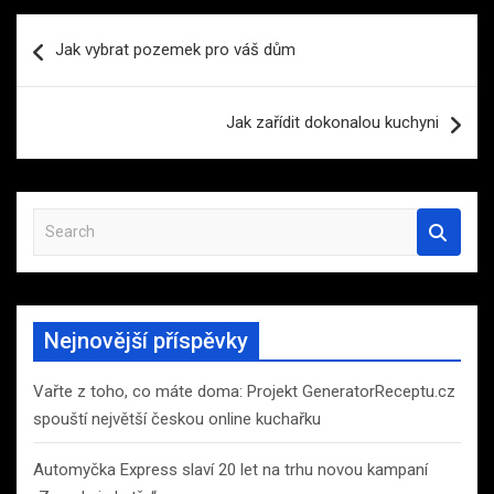
Navigace
Jak vybrat pozemek pro váš dům
pro
příspěvek
Jak zařídit dokonalou kuchyni
S
e
a
r
c
Nejnovější příspěvky
h
Vařte z toho, co máte doma: Projekt GeneratorReceptu.cz
spouští největší českou online kuchařku
Automyčka Express slaví 20 let na trhu novou kampaní