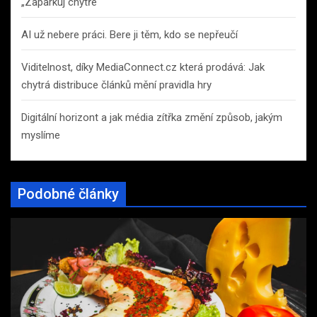
„Zaparkuj chytře“
AI už nebere práci. Bere ji těm, kdo se nepřeučí
Viditelnost, díky MediaConnect.cz která prodává: Jak
chytrá distribuce článků mění pravidla hry
Digitální horizont a jak média zítřka změní způsob, jakým
myslíme
Podobné články