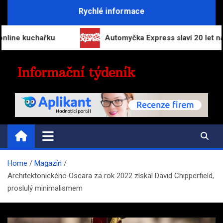
Skip
Rychlé informace
to
content
chařku
Automyčka Express slaví 20 let na trhu no
INFORMAČNÍ-TÝDENÍK.CZ
Přehled zpravodajství a informací
Home
Magazín
Architektonického Oscara za rok 2022 získal David Chipperfield,
proslulý minimalismem