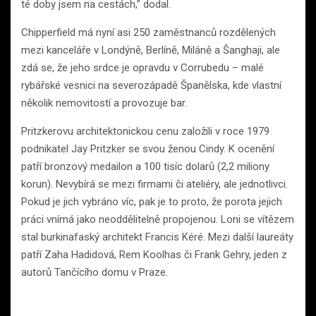
té doby jsem na cestách,” dodal.
Chipperfield má nyní asi 250 zaměstnanců rozdělených
mezi kanceláře v Londýně, Berlíně, Miláně a Šanghaji, ale
zdá se, že jeho srdce je opravdu v Corrubedu – malé
rybářské vesnici na severozápadě Španělska, kde vlastní
několik nemovitostí a provozuje bar.
Pritzkerovu architektonickou cenu založili v roce 1979
podnikatel Jay Pritzker se svou ženou Cindy. K ocenění
patří bronzový medailon a 100 tisíc dolarů (2,2 miliony
korun). Nevybírá se mezi firmami či ateliéry, ale jednotlivci.
Pokud je jich vybráno víc, pak je to proto, že porota jejich
práci vnímá jako neoddělitelně propojenou. Loni se vítězem
stal burkinafaský architekt Francis Kéré. Mezi další laureáty
patří Zaha Hadidová, Rem Koolhas či Frank Gehry, jeden z
autorů Tančícího domu v Praze.