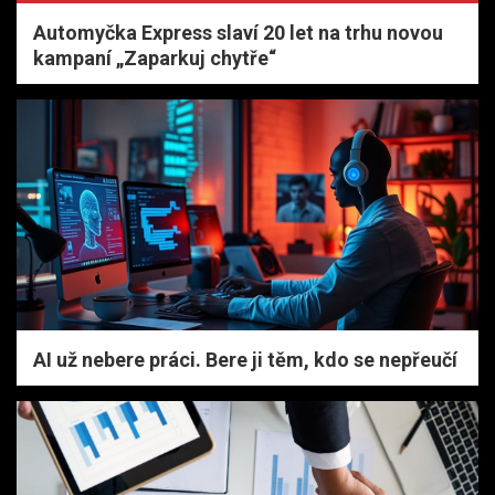
Automyčka Express slaví 20 let na trhu novou
kampaní „Zaparkuj chytře“
AI už nebere práci. Bere ji těm, kdo se nepřeučí