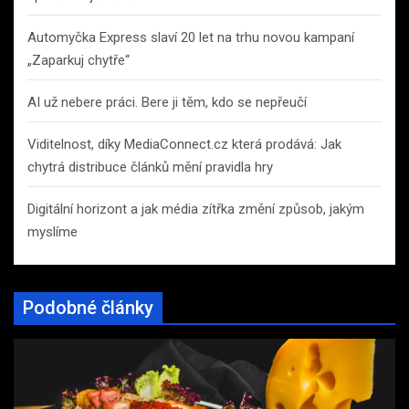
Automyčka Express slaví 20 let na trhu novou kampaní
„Zaparkuj chytře“
AI už nebere práci. Bere ji těm, kdo se nepřeučí
Viditelnost, díky MediaConnect.cz která prodává: Jak
chytrá distribuce článků mění pravidla hry
Digitální horizont a jak média zítřka změní způsob, jakým
myslíme
Podobné články