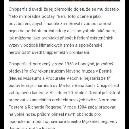
Chipperfield uvedl, že jej přemohlo dojetí, že se mu dostalo
“této mimořádné poctay. “Beru toto ocenění jako
povzbuzení, abych i nadále zaměřoval svou pozornost
nejen na podstatu architektury a její smysl, ale také na to,
jak můžeme jako architekti přispět k řešení existenčních
výzev v podobě klimatických změn a společenské
nerovnosti,” uvedl Chipperfield v prohlášení.
Chipperfield, narozený v roce 1953 v Londýně, je známý
především díky rekonstrukcím Nového muzea v Berlíně
(Neues Museum) a Procuratie Vecchie, nejstarší ze tří
budov lemující náměstí sv. Marka v Benátkách. Chipperfield
zahájil svou kariéru v 70. letech 20. století. Dostal příležitost
pracovat v kancelářích architektonických hvězd Normana
Fostera a Richarda Rogerse. V roce 1984 začal pracovat
na volné noze, průlom přinesl návrh obchodu pro
japonského módního návrháře Iseeiho Mijakeho, nejprve v
Japonsku, poté v Evropě.