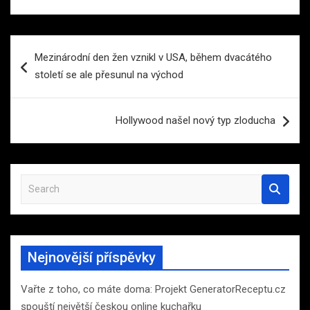
Navigace
Mezinárodní den žen vznikl v USA, během dvacátého
pro
století se ale přesunul na východ
příspěvek
Hollywood našel nový typ zloducha
S
e
a
r
c
Nejnovější příspěvky
h
Vařte z toho, co máte doma: Projekt GeneratorReceptu.cz
spouští největší českou online kuchařku