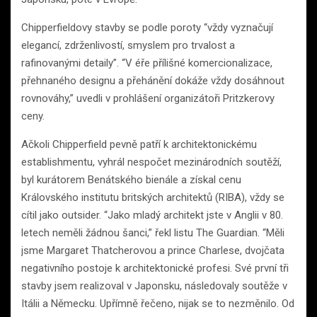
Chipperfieldovy stavby se podle poroty “vždy vyznačují
elegancí, zdrženlivostí, smyslem pro trvalost a
rafinovanými detaily”. “V éře přílišné komercionalizace,
přehnaného designu a přehánění dokáže vždy dosáhnout
rovnováhy,” uvedli v prohlášení organizátoři Pritzkerovy
ceny.
Ačkoli Chipperfield pevně patří k architektonickému
establishmentu, vyhrál nespočet mezinárodních soutěží,
byl kurátorem Benátského bienále a získal cenu
Královského institutu britských architektů (RIBA), vždy se
cítil jako outsider. “Jako mladý architekt jste v Anglii v 80.
letech neměli žádnou šanci,” řekl listu The Guardian. “Měli
jsme Margaret Thatcherovou a prince Charlese, dvojčata
negativního postoje k architektonické profesi. Své první tři
stavby jsem realizoval v Japonsku, následovaly soutěže v
Itálii a Německu. Upřímně řečeno, nijak se to nezměnilo. Od